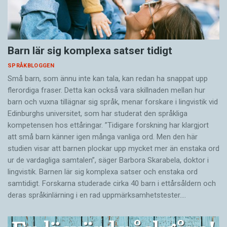
Barn lär sig komplexa satser tidigt
SPRÅKBLOGGEN
Små barn, som ännu inte kan tala, kan redan ha snappat upp
flerordiga fraser. Detta kan också vara skillnaden mellan hur
barn och vuxna tillägnar sig språk, menar forskare i lingvistik vid
Edinburghs universitet, som har studerat den språkliga
kompetensen hos ettåringar. ”Tidigare forskning har klargjort
att små barn känner igen många vanliga ord. Men den här
studien visar att barnen plockar upp mycket mer än enstaka ord
ur de vardagliga samtalen”, säger Barbora Skarabela, doktor i
lingvistik. Barnen lär sig komplexa satser och enstaka ord
samtidigt. Forskarna studerade cirka 40 barn i ettårsåldern och
deras språkinlärning i en rad uppmärksamhetstester.…