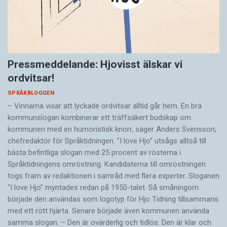
Pressmeddelande: Hjovisst älskar vi
ordvitsar!
SPRÅKBLOGGEN
– Vinnarna visar att lyckade ordvitsar alltid går hem. En bra
kommunslogan kombinerar ett träffsäkert budskap om
kommunen med en humoristisk knorr, säger Anders Svensson,
chefredaktör för Språktidningen. ”I love Hjo” utsågs alltså till
bästa befintliga slogan med 25 procent av rösterna i
Språktidningens omröstning. Kandidaterna till omröstningen
togs fram av redaktionen i samråd med flera experter. Sloganen
”I love Hjo” myntades redan på 1950-talet. Så småningom
började den användas som logotyp för Hjo Tidning tillsammans
med ett rött hjärta. Senare började även kommunen använda
samma slogan. – Den är ovärderlig och tidlös. Den är klar och