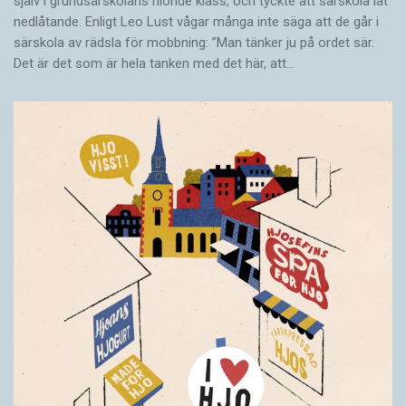
själv i grundsärskolans nionde klass, och tyckte att särskola lät
nedlåtande. Enligt Leo Lust vågar många inte säga att de går i
särskola av rädsla för mobbning: ”Man tänker ju på ordet sär.
Det är det som är hela tanken med det här, att…