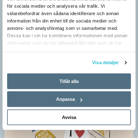
för sociala medier och analysera vår trafik. Vi
SPRÅKBLOGGEN
vidarebefordrar även sådana identifierare och annan
Grundsärskola byter namn till anpassad grundskola och
information från din enhet till de sociala medier och
gymnasiesärskolan till anpassad gymnasieskola. En som har
annons- och analysföretag som vi samarbetar med.
stor del i att detta namnbyte sker är artonåriga Leo Lust…
Dessa kan i sin tur kombinera informationen med annan
information som du har tillhandahållit eller som de har
samlat in när du har använt deras tjänster.
Visa detaljer
Tillåt alla
Anpassa
Avvisa