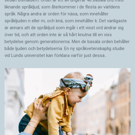
sedan stenåldern. Ordet är ett av ungefär 40 basala ord med
liknande språkljud, som återkommer i de flesta av världens
språk. Några andra är orden för näsa, som innehåller
språkljuden n eller m, och knä, som innehåller k. Det vanligaste
är annars att de språkljud som ingår i ett visst ord ändrar sig
över tid, och att orden inte är så hårt knutna till en viss
betydelse genom generationerna. Men de basala orden behåller
både ljuden och betydelserna. En ny språkvetenskaplig studie
vid Lunds universitet kan förklara varför just dessa…