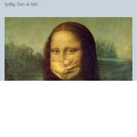
tydlig. Den är lätt…
Covid, schmovid – rimmen som lättar upp i
pandemin
SPRÅKBLOGGEN
Corona, schmorona – covid, schmovid – pandemic,
schmandemic. Det kan se barnsligt ut, men den här sortens
lekfulla rim fyller en funktion, även bland vuxna. Det handlar om