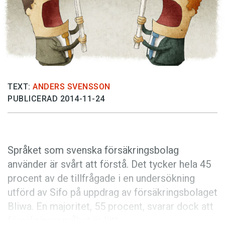
Anmäl till språkpolisen
Föreslå nyord
Annonsera
Prenumerera
Läs Språktidningen digitalt
TEXT:
ANDERS SVENSSON
Press
PUBLICERAD 2014-11-24
Språket som svenska försäkringsbolag
använder är svårt att förstå. Det tycker hela 45
procent av de tillfrågade i en undersökning
utförd av Sifo på uppdrag av försäkringsbolaget
Bliwa. En majoritet, 55 procent, svarar dock att
försäkringsspråket är lätt.