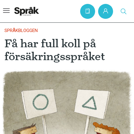
SPRÅKBLOGGEN
Få har full koll på
Hem
försäkringsspråket
Artiklar
Krönikor
Språkfrågor
Skrivtips
Bokrecensioner
Kviss
Podden