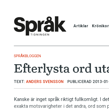
Artiklar
Krönikor
Hem
Artiklar
SPRÅKBLOGGEN
Efterlysta ord u
Krönikor
Språkfrågor
TEXT:
ANDERS SVENSSON
PUBLICERAD 2013-01
Skrivtips
Kanske är inget språk riktigt fullkomligt. I d
exakta motsvarigheter i det andra, ord som p
Bokrecensi