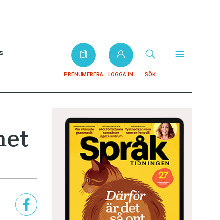
s
PRENUMERERA
LOGGA IN
SÖK
het