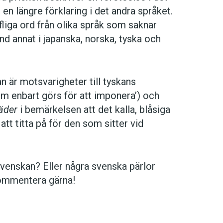
 längre förklaring i det andra språket.
fliga ord från olika språk som saknar
nd annat i japanska, norska, tyska och
n är motsvarigheter till tyskans
om enbart görs för att imponera’) och
äder
i bemärkelsen att det kalla, blåsiga
tt titta på för den som sitter vid
svenskan? Eller några svenska pärlor
Kommentera gärna!