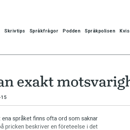
Skrivtips
Språkfrågor
Podden
Språkpolisen
Kvis
tan exakt motsvarig
-15
et ena språket finns ofta ord som saknar
å pricken beskriver en företeelse i det
oner