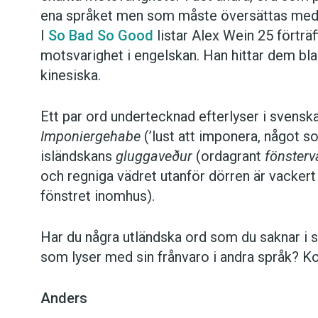
ena språket men som måste översättas med en
I
So Bad So Good
listar Alex Wein 25 förträf
motsvarighet i engelskan. Han hittar dem bla
kinesiska.
Ett par ord undertecknad efterlyser i svenska
Imponiergehabe
(’lust att imponera, något s
isländskans
gluggaveður
(ordagrant
fönsterv
och regniga vädret utanför dörren är vackert a
fönstret inomhus).
Har du några utländska ord som du saknar i 
som lyser med sin frånvaro i andra språk? 
Anders