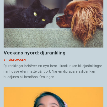
Veckans nyord: djuränkling
SPRÅKBLOGGEN
Djuränklingar behöver ett nytt hem. Husdjur kan bli djuränklingar
när husse eller matte går bort. När en djurägare avlider kan
husdjuren bli hemlösa. Om ingen…