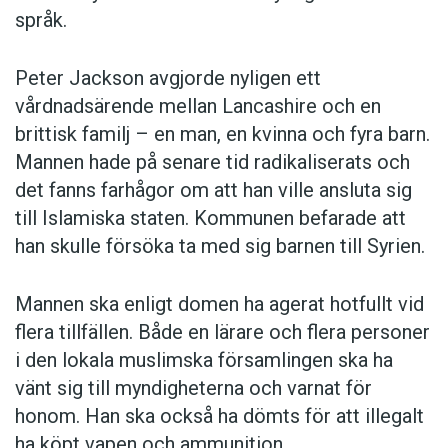
språk.
Anders
Peter Jackson avgjorde nyligen ett
Foto: Istockphoto
vårdnadsärende mellan Lancashire och en
brittisk familj – en man, en kvinna och fyra barn.
Mannen hade på senare tid radikaliserats och
det fanns farhågor om att han ville ansluta sig
till Islamiska staten. Kommunen befarade att
han skulle försöka ta med sig barnen till Syrien.
Mannen ska enligt domen ha agerat hotfullt vid
flera tillfällen. Både en lärare och flera personer
i den lokala muslimska församlingen ska ha
vänt sig till myndigheterna och varnat för
honom. Han ska också ha dömts för att illegalt
ha köpt vapen och ammunition.