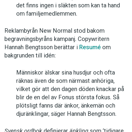
det finns ingen i släkten som kan ta hand
om familjemedlemmen.
Reklambyrån New Normal stod bakom
begravningsbyråns kampanj. Copywritern
Hannah Bengtsson berättar i
Resumé
om
bakgrunden till idén:
Människor älskar sina husdjur och ofta
räknas även de som närmast anhöriga,
vilket gör att den dagen döden knackar på
blir de en del av Fonus största fokus. Så
plötsligt fanns där änkor, änkemän och
djuränklingar, säger Hannah Bengtsson.
Svensk ordbok
definierar
änkling
som ’tidigare