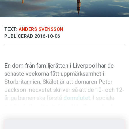
Anmäl till språkpolisen
Föreslå nyord
Annonsera
TEXT:
ANDERS SVENSSON
Prenumerera
PUBLICERAD 2016-10-06
Läs Språktidningen digitalt
Press
En dom från familjerätten i Liverpool har de
senaste veckorna fått uppmärksamhet i
Storbritannien. Skälet är att domaren Peter
Jackson medvetet skriver så att de 10- och 12-
åriga barnen ska förstå
domslutet
. I sociala
medier hyllas domen för sitt tydliga och raka
språk.