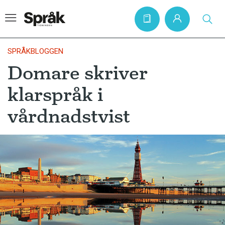
SPRÅKBLOGGEN
Domare skriver
Hem
klarspråk i
Artiklar
vårdnadstvist
Krönikor
Språkfrågor
Skrivtips
Bokrecensioner
Kviss
Podden