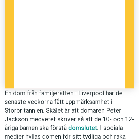
police searched the caravan. They found
the message and say that the ☺ is winking,
meaning that the mother knew they
wouldn't be coming back. I don't agree that
the ☺ is winking. It is just a ☺. The police
are wrong about that, and anyhow they
didn't find anything else when they
searched the caravan.
I Sverige definierar Språkrådet
klarspråk
som
’myndighetstexter skrivna på ett vårdat, enkelt
En dom från familjerätten i Liverpool har de
och begripligt språk’. Om Peter Jacksons språk
senaste veckorna fått uppmärksamhet i
lever upp till den formella definitionen kan alltid
Storbritannien. Skälet är att domaren Peter
diskuteras, men sällan har en dom förefallit så
Jackson medvetet skriver så att de 10- och 12-
mottagaranpassad som denna.
åriga barnen ska förstå
domslutet
. I sociala
medier hyllas domen för sitt tydliga och raka