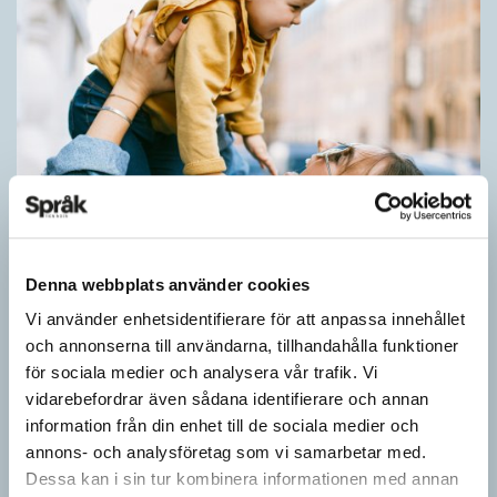
Barn lär sig komplexa satser tidigt
Denna webbplats använder cookies
SPRÅKBLOGGEN
Små barn, som ännu inte kan tala, kan redan ha snappat upp
Vi använder enhetsidentifierare för att anpassa innehållet
flerordiga fraser. Detta kan också vara skillnaden mellan hur
och annonserna till användarna, tillhandahålla funktioner
barn och vuxna tillägnar…
för sociala medier och analysera vår trafik. Vi
vidarebefordrar även sådana identifierare och annan
information från din enhet till de sociala medier och
annons- och analysföretag som vi samarbetar med.
Dessa kan i sin tur kombinera informationen med annan