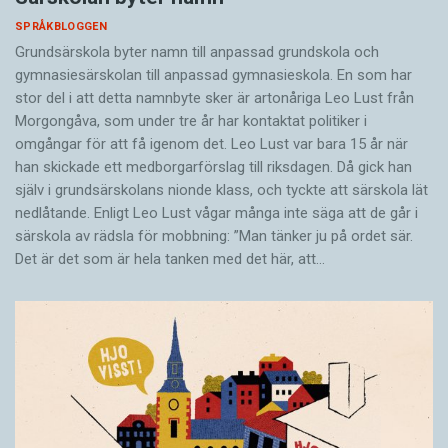
SPRÅKBLOGGEN
Grundsärskola byter namn till anpassad grundskola och
gymnasiesärskolan till anpassad gymnasieskola. En som har
stor del i att detta namnbyte sker är artonåriga Leo Lust från
Morgongåva, som under tre år har kontaktat politiker i
omgångar för att få igenom det. Leo Lust var bara 15 år när
han skickade ett medborgarförslag till riksdagen. Då gick han
själv i grundsärskolans nionde klass, och tyckte att särskola lät
nedlåtande. Enligt Leo Lust vågar många inte säga att de går i
särskola av rädsla för mobbning: ”Man tänker ju på ordet sär.
Det är det som är hela tanken med det här, att…