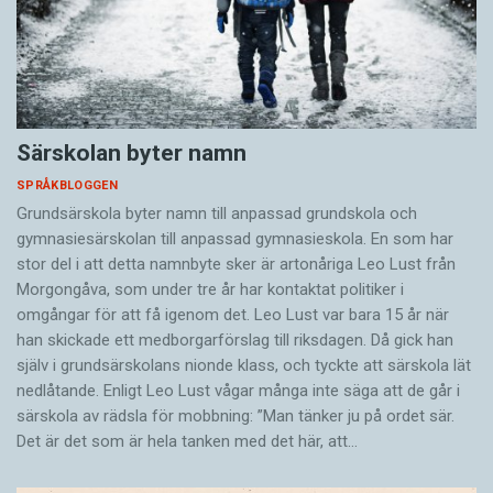
Särskolan byter namn
SPRÅKBLOGGEN
Grundsärskola byter namn till anpassad grundskola och
gymnasiesärskolan till anpassad gymnasieskola. En som har
stor del i att detta namnbyte sker är artonåriga Leo Lust från
Morgongåva, som under tre år har kontaktat politiker i
omgångar för att få igenom det. Leo Lust var bara 15 år när
han skickade ett medborgarförslag till riksdagen. Då gick han
själv i grundsärskolans nionde klass, och tyckte att särskola lät
nedlåtande. Enligt Leo Lust vågar många inte säga att de går i
särskola av rädsla för mobbning: ”Man tänker ju på ordet sär.
Det är det som är hela tanken med det här, att…