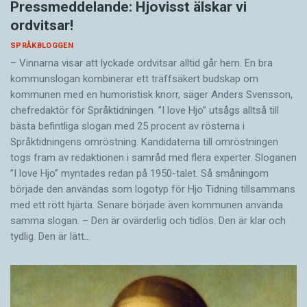
Pressmeddelande: Hjovisst älskar vi
ordvitsar!
SPRÅKBLOGGEN
– Vinnarna visar att lyckade ordvitsar alltid går hem. En bra
kommunslogan kombinerar ett träffsäkert budskap om
kommunen med en humoristisk knorr, säger Anders Svensson,
chefredaktör för Språktidningen. ”I love Hjo” utsågs alltså till
bästa befintliga slogan med 25 procent av rösterna i
Språktidningens omröstning. Kandidaterna till omröstningen
togs fram av redaktionen i samråd med flera experter. Sloganen
”I love Hjo” myntades redan på 1950-talet. Så småningom
började den användas som logotyp för Hjo Tidning tillsammans
med ett rött hjärta. Senare började även kommunen använda
samma slogan. – Den är ovärderlig och tidlös. Den är klar och
tydlig. Den är lätt…