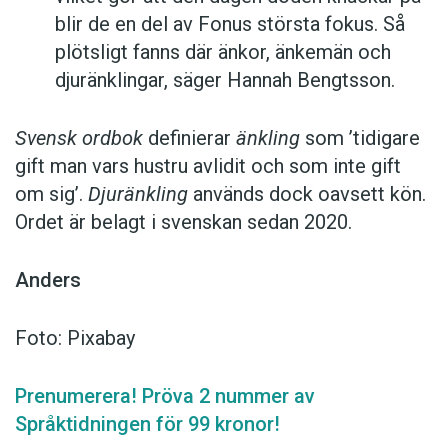
blir de en del av Fonus största fokus. Så
plötsligt fanns där änkor, änkemän och
djuränklingar, säger Hannah Bengtsson.
Svensk ordbok
definierar
änkling
som ’tidigare
gift man vars hustru av­lidit och som inte gift
om sig’.
Djuränkling
används dock oavsett kön.
Ordet är belagt i svenskan sedan 2020.
Anders
Foto: Pixabay
Prenumerera! Pröva 2 nummer av
Språktidningen för 99 kronor!