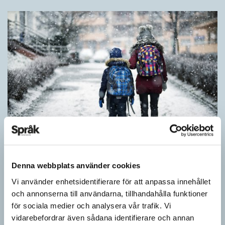
Särskolan byter namn
Denna webbplats använder cookies
SPRÅKBLOGGEN
Vi använder enhetsidentifierare för att anpassa innehållet
Grundsärskola byter namn till anpassad grundskola och
och annonserna till användarna, tillhandahålla funktioner
gymnasiesärskolan till anpassad gymnasieskola. En som har
för sociala medier och analysera vår trafik. Vi
stor del i att detta namnbyte sker är artonåriga Leo Lust…
vidarebefordrar även sådana identifierare och annan