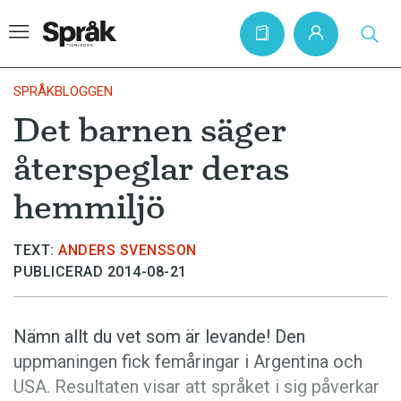
SPRÅKBLOGGEN
Det barnen säger
Hem
återspeglar deras
Artiklar
hemmiljö
Krönikor
Språkfrågor
TEXT:
ANDERS SVENSSON
PUBLICERAD 2014-08-21
Skrivtips
Bokrecensioner
Nämn allt du vet som är levande! Den
Kviss
uppmaningen fick femåringar i Argentina och
Podden
USA. Resultaten visar att språket i sig påverkar