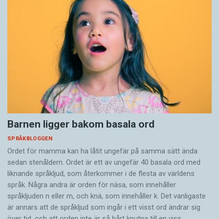
Barnen ligger bakom basala ord
SPRÅKBLOGGEN
Ordet för mamma kan ha låtit ungefär på samma sätt ända
sedan stenåldern. Ordet är ett av ungefär 40 basala ord med
liknande språkljud, som återkommer i de flesta av världens
språk. Några andra är orden för näsa, som innehåller
språkljuden n eller m, och knä, som innehåller k. Det vanligaste
är annars att de språkljud som ingår i ett visst ord ändrar sig
över tid, och att orden inte är så hårt knutna till en viss