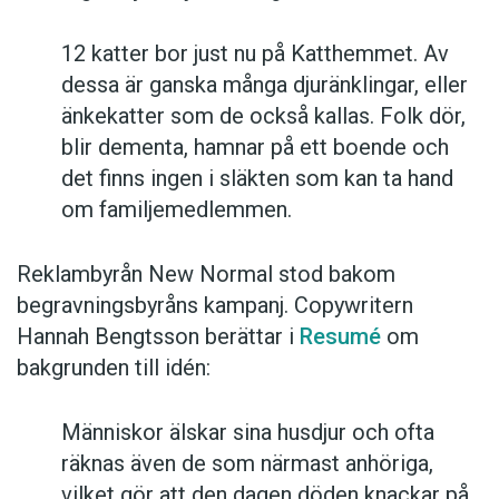
12 katter bor just nu på Katthemmet. Av
dessa är ganska många djuränklingar, eller
änkekatter som de också kallas. Folk dör,
blir dementa, hamnar på ett boende och
det finns ingen i släkten som kan ta hand
om familjemedlemmen.
Reklambyrån New Normal stod bakom
begravningsbyråns kampanj. Copywritern
Hannah Bengtsson berättar i
Resumé
om
bakgrunden till idén:
Människor älskar sina husdjur och ofta
räknas även de som närmast anhöriga,
vilket gör att den dagen döden knackar på