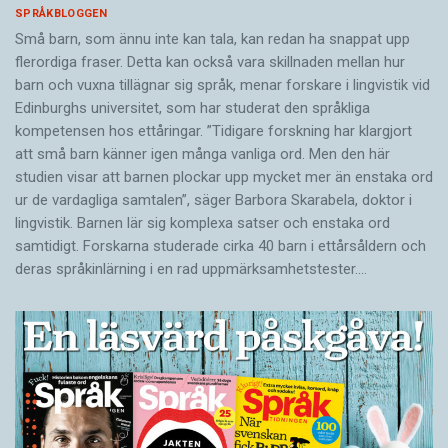
SPRÅKBLOGGEN
Små barn, som ännu inte kan tala, kan redan ha snappat upp
flerordiga fraser. Detta kan också vara skillnaden mellan hur
barn och vuxna tillägnar sig språk, menar forskare i lingvistik vid
Edinburghs universitet, som har studerat den språkliga
kompetensen hos ettåringar. ”Tidigare forskning har klargjort
att små barn känner igen många vanliga ord. Men den här
studien visar att barnen plockar upp mycket mer än enstaka ord
ur de vardagliga samtalen”, säger Barbora Skarabela, doktor i
lingvistik. Barnen lär sig komplexa satser och enstaka ord
samtidigt. Forskarna studerade cirka 40 barn i ettårsåldern och
deras språkinlärning i en rad uppmärksamhetstester.…