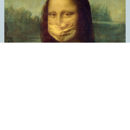
Covid, schmovid – rimmen som lättar upp i
pandemin
SPRÅKBLOGGEN
Corona, schmorona – covid, schmovid – pandemic,
schmandemic. Det kan se barnsligt ut, men den här sortens
lekfulla rim fyller en funktion, även bland vuxna. Det handlar om
reduplikationer, det vill säga när ett ord upprepas. I detta fall
inleder ett ”schm” eller ”shm” det upprepade ordet. ”Schm”-
rimmen kommer ursprungligen från jiddish, men har kommit att
användas mer allmänt i engelskan, särskilt i USA, bland annat
för att markera ironi, hån eller skepsis. Men enligt en studie på