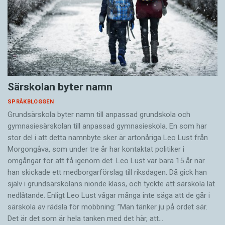
Särskolan byter namn
SPRÅKBLOGGEN
Grundsärskola byter namn till anpassad grundskola och
gymnasiesärskolan till anpassad gymnasieskola. En som har
stor del i att detta namnbyte sker är artonåriga Leo Lust från
Morgongåva, som under tre år har kontaktat politiker i
omgångar för att få igenom det. Leo Lust var bara 15 år när
han skickade ett medborgarförslag till riksdagen. Då gick han
själv i grundsärskolans nionde klass, och tyckte att särskola lät
nedlåtande. Enligt Leo Lust vågar många inte säga att de går i
särskola av rädsla för mobbning: ”Man tänker ju på ordet sär.
Det är det som är hela tanken med det här, att…