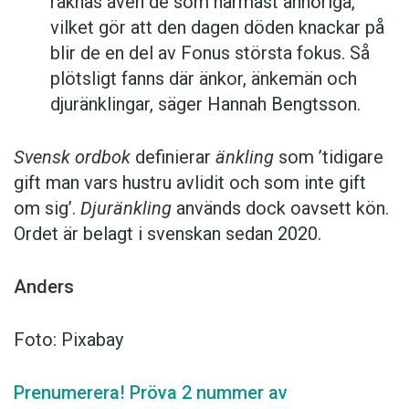
räknas även de som närmast anhöriga,
vilket gör att den dagen döden knackar på
blir de en del av Fonus största fokus. Så
plötsligt fanns där änkor, änkemän och
djuränklingar, säger Hannah Bengtsson.
Svensk ordbok
definierar
änkling
som ’tidigare
gift man vars hustru av­lidit och som inte gift
om sig’.
Djuränkling
används dock oavsett kön.
Ordet är belagt i svenskan sedan 2020.
Anders
Foto: Pixabay
Prenumerera! Pröva 2 nummer av