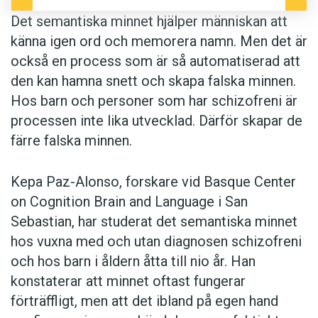
mönsteranpassade detaljer.
Det semantiska minnet hjälper människan att
känna igen ord och memorera namn. Men det är
Kepa Paz-Alonsos resultat har publicerats i
också en process som är så automatiserad att
tidskrifterna Schizophrenia Research och The
den kan hamna snett och skapa falska minnen.
Journal of International Neuropsychological
Hos barn och personer som har schizofreni är
Society.
processen inte lika utvecklad. Därför skapar de
färre falska minnen.
Anders
Kepa Paz-Alonso, forskare vid Basque Center
on Cognition Brain and Language i San
Sebastian, har studerat det semantiska minnet
hos vuxna med och utan diagnosen schizofreni
och hos barn i åldern åtta till nio år. Han
konstaterar att minnet oftast fungerar
förträffligt, men att det ibland på egen hand