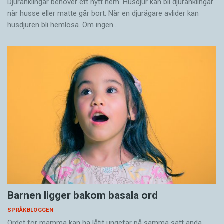
Djuränklingar behöver ett nytt hem. Husdjur kan bli djuränklingar
när husse eller matte går bort. När en djurägare avlider kan
husdjuren bli hemlösa. Om ingen…
Barnen ligger bakom basala ord
SPRÅKBLOGGEN
Ordet för mamma kan ha låtit ungefär på samma sätt ända