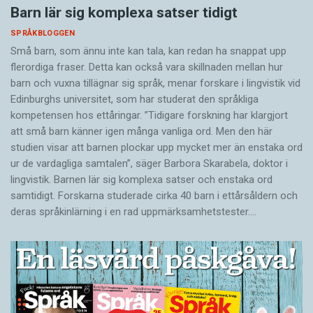
Barn lär sig komplexa satser tidigt
SPRÅKBLOGGEN
Små barn, som ännu inte kan tala, kan redan ha snappat upp
flerordiga fraser. Detta kan också vara skillnaden mellan hur
barn och vuxna tillägnar sig språk, menar forskare i lingvistik vid
Edinburghs universitet, som har studerat den språkliga
kompetensen hos ettåringar. ”Tidigare forskning har klargjort
att små barn känner igen många vanliga ord. Men den här
studien visar att barnen plockar upp mycket mer än enstaka ord
ur de vardagliga samtalen”, säger Barbora Skarabela, doktor i
lingvistik. Barnen lär sig komplexa satser och enstaka ord
samtidigt. Forskarna studerade cirka 40 barn i ettårsåldern och
deras språkinlärning i en rad uppmärksamhetstester.…