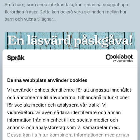
Små barn, som ännu inte kan tala, kan redan ha snappat upp
flerordiga fraser. Detta kan också vara skillnaden mellan hur
barn och vuxna tillägnar…
Denna webbplats använder cookies
Vi använder enhetsidentifierare för att anpassa innehållet
och annonserna till användarna, tillhandahålla funktioner
för sociala medier och analysera vår trafik. Vi
Ge bort Språktidningen till påsk!
vidarebefordrar även sådana identifierare och annan
information från din enhet till de sociala medier och
SPRÅKBLOGGEN
annons- och analysföretag som vi samarbetar med.
Inför påsken har vi ett riktigt fint erbjudande. Just nu kan du ge
Dessa kan i sin tur kombinera informationen med annan
bort 3 nummer av Språktidningen för bara 99 kronor! Du kan