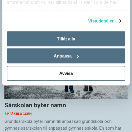
information som du har tillhandahållit eller som de har
också…
samlat in när du har använt deras tjänster.
Visa detaljer
Tillåt alla
Anpassa
Avvisa
Särskolan byter namn
SPRÅKBLOGGEN
Grundsärskola byter namn till anpassad grundskola och
gymnasiesärskolan till anpassad gymnasieskola. En som har