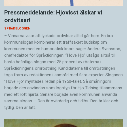
Pressmeddelande: Hjovisst älskar vi
ordvitsar!
SPRÅKBLOGGEN
– Vinnarna visar att lyckade ordvitsar alltid går hem. En bra
kommunslogan kombinerar ett träffsäkert budskap om
kommunen med en humoristisk knorr, säger Anders Svensson,
chefredaktör för Språktidningen. ”I love Hjo” utsågs alltså till
bästa befintliga slogan med 25 procent av rösterna i
Språktidningens omröstning. Kandidaterna till omröstningen
togs fram av redaktionen i samråd med flera experter. Sloganen
”I love Hjo” myntades redan på 1950-talet. Så småningom
började den användas som logotyp för Hjo Tidning tillsammans
med ett rött hjärta. Senare började även kommunen använda
samma slogan. – Den är ovärderlig och tidlös. Den är klar och
tydlig. Den är lätt…