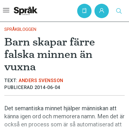
SPRÅKBLOGGEN
Barn skapar färre
Hem
falska minnen än
Artiklar
vuxna
Krönikor
Språkfrågor
TEXT:
ANDERS SVENSSON
PUBLICERAD 2014-06-04
Skrivtips
Bokrecensioner
Det semantiska minnet hjälper människan att
Kviss
känna igen ord och memorera namn. Men det är
Podden
också en process som är så automatiserad att