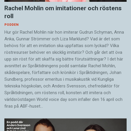
Rachel Mohlin om imitationer och röstens
roll
PODDEN
Hur gör Rachel Mohlin när hon imiterar Gudrun Schyman, Anna
Anka, Gunnar Strömmer och Liza Marklund? Vad är det som
behövs för att en imitation ska uppfattas som lyckad? Vilka
röstresurser behöver en skicklig imitatör? Och går det att öva
upp sin röst för att skaffa sig bättre förutsättningar? I det här
avsnittet av Språktidningens podd samtalar Rachel Mohlin,
skådespelare, författare och krönikör i Språktidningen, Johan
Sundberg, professor emeritus i musikakustik vid Kungliga
tekniska högskolan, och Anders Svensson, chefredaktör för
Språktidningen, om röstens roll, konsten att imitera och
världsröstdagen World voice day som infaller den 16 april och
firas på ABF-huset…