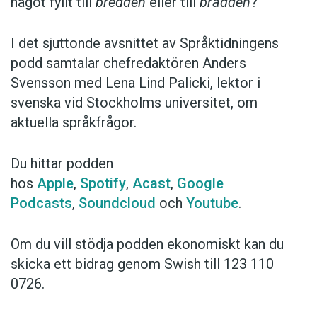
något fyllt till
bredden
eller till
brädden
?
I det sjuttonde avsnittet av Språktidningens
podd samtalar chefredaktören Anders
Svensson med Lena Lind Palicki, lektor i
svenska vid Stockholms universitet, om
aktuella språkfrågor.
Du hittar podden
hos
Apple
,
Spotify
,
Acast
,
Google
Podcasts
,
Soundcloud
och
Youtube
.
Om du vill stödja podden ekonomiskt kan du
skicka ett bidrag genom Swish till 123 110
0726.