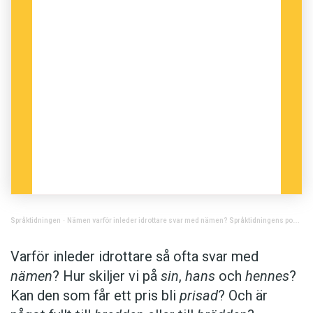
Språktidningen
·
Nämen varför inleder idrottare svar med nämen? Språktidningens podd: avsnitt 17
Varför inleder idrottare så ofta svar med
nämen
? Hur skiljer vi på
sin
,
hans
och
hennes
?
Kan den som får ett pris bli
prisad
? Och är