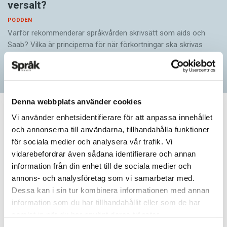
versalt?
PODDEN
Varför rekommenderar språkvården skrivsätt som aids och
Saab? Vilka är principerna för när förkortningar ska skrivas
versalt eller gement? Och har det blivit dags att…
Denna webbplats använder cookies
Vi använder enhetsidentifierare för att anpassa innehållet
PODDEN
och annonserna till användarna, tillhandahålla funktioner
Talar framtiden för
för sociala medier och analysera vår trafik. Vi
vidarebefordrar även sådana identifierare och annan
skärde och bärde?
information från din enhet till de sociala medier och
annons- och analysföretag som vi samarbetar med.
Är skärde på väg att bli vanligt och
Dessa kan i sin tur kombinera informationen med annan
information som du har tillhandahållit eller som de har
accepterat? Och finns det fler starka
samlat in när du har använt deras tjänster.
verb som oftare får svag böjning?