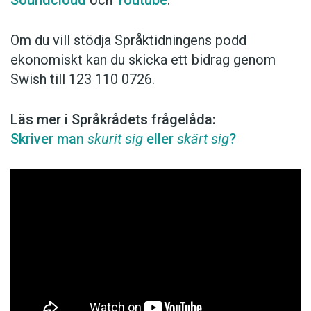
Soundcloud
och
Youtube
.
Om du vill stödja Språktidningens podd
ekonomiskt kan du skicka ett bidrag genom
Swish till 123 110 0726.
Läs mer i Språkrådets frågelåda:
Skriver man
skurit sig
eller
skärt sig
?