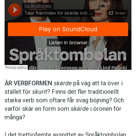
ÄR VERBFORMEN
skärde
på väg att ta över i
stället för
skurit
? Finns det fler traditionellt
starka verb som oftare får svag böjning? Och
varför skär en form som
skärde
i öronen för
många?
I det trettiofemte avsnittet av Språktombolan