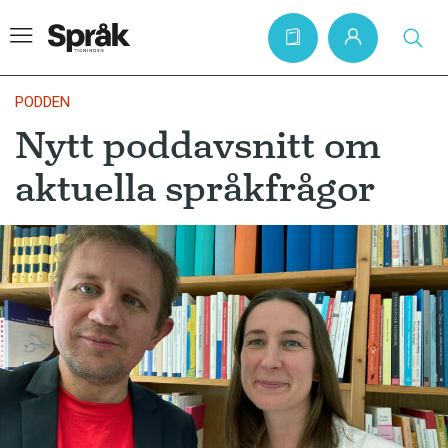
PODDEN
Nytt poddavsnitt om
Hem
aktuella språkfrågor
Artiklar
Krönikor
Språkfrågor
Skrivtips
Bokrecensioner
Kviss
Podden