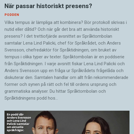
När passar historiskt presens?
PODDEN
Vilka tempus är lämpliga att kombinera? Bör protokoll skrivas i
nutid eller dåtid? Och när går det bra att använda historiskt
presens? I det trettiofjärde avsnittet av Språktombolan
samtalar Lena Lind Palicki, chef för Språkrådet, och Anders
Svensson, chefredaktör för Språktidningen, om bruket av
tempus i olika typer av texter. Språktombolan är en poddserie
från Språktidningen. I varje avsnitt fiskar Lena Lind Palicki och
Anders Svensson upp en fråga ur Språkrådets frågelåda och
diskuterar den. Samtalen handlar om allt från rekommenderade
former och synen på rätt och fel till ordens ursprung och
grammatiska analyser. Du hittar Språktombolan och
Språktidningens podd hos…