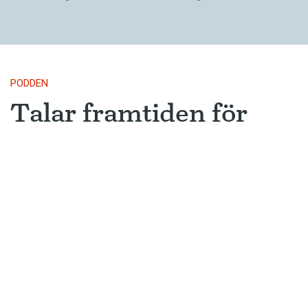
PODDEN
Talar framtiden för
skärde och bärde?
Är skärde på väg att bli vanligt och
accepterat? Och finns det fler starka
verb som oftare får svag böjning?