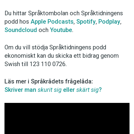
Du hittar Språktombolan och Språktidningens
podd hos
Apple Podcasts
,
Spotify
,
Podplay
,
Soundcloud
och
Youtube
.
Om du vill stödja Språktidningens podd
ekonomiskt kan du skicka ett bidrag genom
Swish till 123 110 0726.
Läs mer i Språkrådets frågelåda:
Skriver man
skurit sig
eller
skärt sig
?