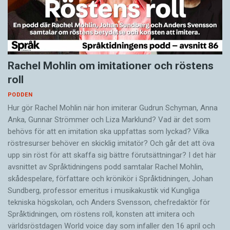
Rachel Mohlin om imitationer och röstens
roll
PODDEN
Hur gör Rachel Mohlin när hon imiterar Gudrun Schyman, Anna
Anka, Gunnar Strömmer och Liza Marklund? Vad är det som
behövs för att en imitation ska uppfattas som lyckad? Vilka
röstresurser behöver en skicklig imitatör? Och går det att öva
upp sin röst för att skaffa sig bättre förutsättningar? I det här
avsnittet av Språktidningens podd samtalar Rachel Mohlin,
skådespelare, författare och krönikör i Språktidningen, Johan
Sundberg, professor emeritus i musikakustik vid Kungliga
tekniska högskolan, och Anders Svensson, chefredaktör för
Språktidningen, om röstens roll, konsten att imitera och
världsröstdagen World voice day som infaller den 16 april och