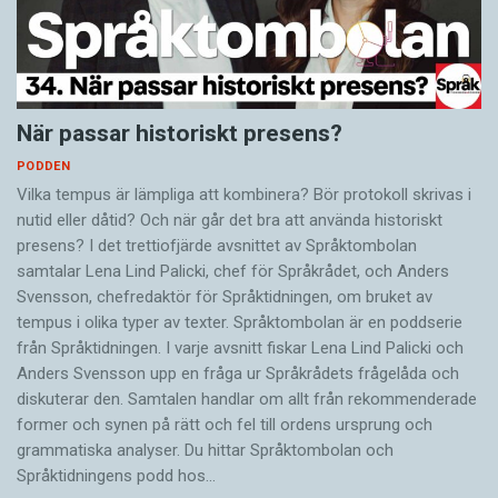
När passar historiskt presens?
PODDEN
Vilka tempus är lämpliga att kombinera? Bör protokoll skrivas i
nutid eller dåtid? Och när går det bra att använda historiskt
presens? I det trettiofjärde avsnittet av Språktombolan
samtalar Lena Lind Palicki, chef för Språkrådet, och Anders
Svensson, chefredaktör för Språktidningen, om bruket av
tempus i olika typer av texter. Språktombolan är en poddserie
från Språktidningen. I varje avsnitt fiskar Lena Lind Palicki och
Anders Svensson upp en fråga ur Språkrådets frågelåda och
diskuterar den. Samtalen handlar om allt från rekommenderade
former och synen på rätt och fel till ordens ursprung och
grammatiska analyser. Du hittar Språktombolan och
Språktidningens podd hos…