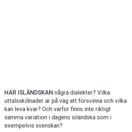
Det här innehållet kräver att du accepterar cookies.
Hantera cookie-inställningar
Det här innehållet kräver att du accepterar cookies.
HAR ISLÄNDSKAN
några dialekter? Vilka
uttalsskillnader är på väg att försvinna och vilka
Hantera cookie-inställningar
kan leva kvar? Och varför finns inte riktigt
samma variation i dagens isländska som i
exempelvis svenskan?