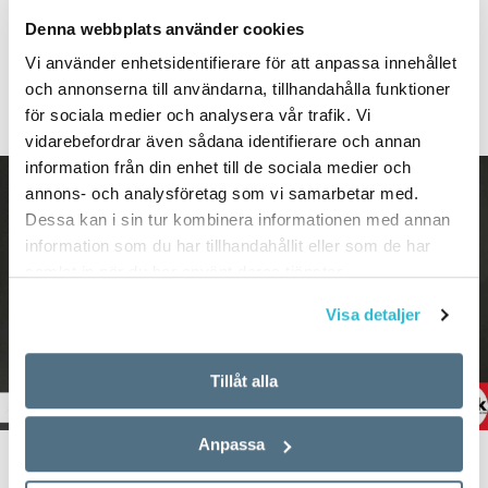
Är skärde på väg att bli vanligt och
Denna webbplats använder cookies
accepterat? Och finns det fler starka
Vi använder enhetsidentifierare för att anpassa innehållet
och annonserna till användarna, tillhandahålla funktioner
verb som oftare får svag böjning?
för sociala medier och analysera vår trafik. Vi
vidarebefordrar även sådana identifierare och annan
information från din enhet till de sociala medier och
annons- och analysföretag som vi samarbetar med.
Dessa kan i sin tur kombinera informationen med annan
information som du har tillhandahållit eller som de har
samlat in när du har använt deras tjänster.
Visa detaljer
Tillåt alla
Anpassa
TEXT:
ANDERS SVENSSON