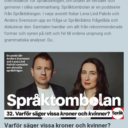
chefredaktör för Språktidningen, om bruket av versaler och
gemener i olika sammanhang. Språktombolan är en poddserie
från Språktidningen. I varje avsnitt fiskar Lena Lind Palicki och
Anders Svensson upp en fråga ur Språkrådets frågelåda och
diskuterar den. Samtalen handlar om allt från rekommenderade
former och synen på rätt och fel till ordens ursprung och
grammatiska analyser. Du…
Varför säger vissa kroner och kvinner?