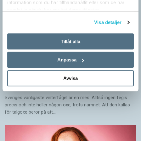
information som du har tillhandahållit eller som de har
samlat in när du har använt deras tjänster.
Visa detaljer
Tillåt alla
Anpassa
Avvisa
Mesen är ingen fegis
KRÖNIKOR
Sveriges vanligaste vinterfågel är en mes. Alltså ingen fegis
precis och inte heller någon oxe, trots namnet. Att den kallas
för talgoxe beror på att…