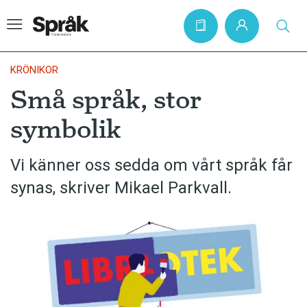
KRÖNIKOR
Små språk, stor
Hem
symbolik
Artiklar
Krönikor
Vi känner oss sedda om vårt språk får
synas, skriver Mikael Parkvall.
Språkfrågor
Skrivtips
Bokrecensioner
Kviss
Podden