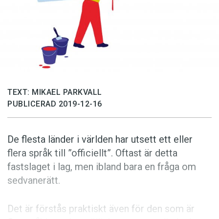
Anmäl till språkpolisen
Föreslå nyord
Annonsera
Prenumerera
Läs Språktidningen digitalt
TEXT: MIKAEL PARKVALL
Press
PUBLICERAD 2019-12-16
De flesta länder i världen har utsett ett eller
flera språk till ”officiellt”. Oftast är detta
fastslaget i lag, men ibland bara en fråga om
sedvanerätt.
Det är förstås praktiskt även för den som är