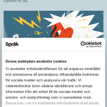
luganda när jag…
Denna webbplats använder cookies
Vi använder enhetsidentifierare för att anpassa innehållet
Ordens umgänge avslöjar betydelsen
och annonserna till användarna, tillhandahålla funktioner
KRÖNIKOR
för sociala medier och analysera vår trafik. Vi
”Du kan begripa ett ord genom att titta på vilka det umgås med”
vidarebefordrar även sådana identifierare och annan
– ungefär så sa den brittiske språkvetaren John Rupert Firth
information från din enhet till de sociala medier och
(1890–1960) om…
annons- och analysföretag som vi samarbetar med.
Dessa kan i sin tur kombinera informationen med annan