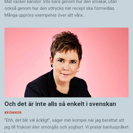
Mat väcker känslor. Inte bara genom hur den smakar, utan
också genom hur den uttrycks när recept ska förmedlas.
Många upprörs exempelvis över att våra…
Och det är inte alls så enkelt i svenskan
KRÖNIKOR
”Ehh, det blir väl äckligt”, säger min kompis när jag berättat att
jag till frukost äter smörgås och yoghurt. Vi pratar bantuspråket