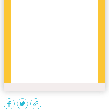
I Bolivia har man gått ett steg längre än
Zimbabwe även i ett annat avseende, eftersom
några av de officiella språken där inte bara har
få talare, utan rentav är utdöda. Stora delar av
statsapparaten använder förstås inget annat än
spanska, och återigen blir den officiella
statusen något som bara gäller i teorin.
Nya Zeeland och Irland har gjort de inhemska
språken maori respektive iriska officiella, trots
att de inte är modersmål för mer än några
enstaka procent av befolkningen – gissningsvis
för att de upplevs som symboler för den
nationella identiteten.
Även i Belgien är tyskans officiella status i hög