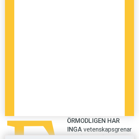
svårlöst problemet är
kan det vara svårt att inte
imponeras”
Dessa specifika individers forumaktivitet på
nätet undersöktes också två år före och två år
efter den omvälvande händelsen. Enligt
forskarna använde de separerande personerna
ett språk som var mer informellt och mindre
analytiskt, de talade mer om ”jag” och ”vi” och
uppvisade vad som uppfattades som språkliga
tecken på nedstämdhet.
ÖRMODLIGEN HAR
Dessa indikatorer gällde även när individerna
INGA
vetenskapsgrenar
ifråga diskuterade andra ämnen, alltså utan
undgått att påverkas av
direkt bäring på relationsstatusen.