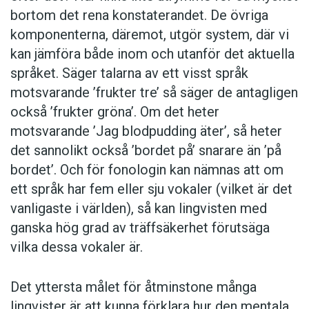
bortom det rena konstaterandet. De övriga
komponenterna, däremot, utgör system, där vi
kan jämföra både inom och utanför det aktuella
språket. Säger talarna av ett visst språk
motsvarande ’frukter tre’ så säger de antagligen
också ’frukter gröna’. Om det heter
motsvarande ’Jag blodpudding äter’, så heter
det sannolikt också ’bordet på’ snarare än ’på
bordet’. Och för fonologin kan nämnas att om
ett språk har fem eller sju vokaler (vilket är det
vanligaste i världen), så kan lingvisten med
ganska hög grad av träffsäkerhet förutsäga
vilka dessa vokaler är.
Det yttersta målet för åtminstone många
lingvister är att kunna förklara hur den mentala