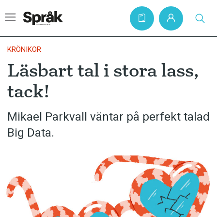
KRÖNIKOR
Läsbart tal i stora lass,
Hem
tack!
Artiklar
Krönikor
Mikael Parkvall väntar på perfekt talad
Big Data.
Språkfrågor
Skrivtips
Bokrecensioner
Kviss
Podden