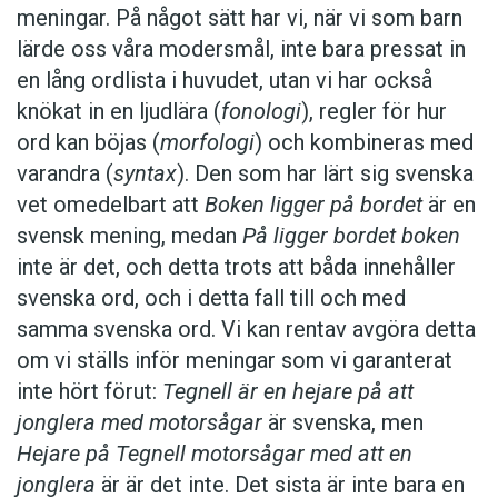
meningar. På något sätt har vi, när vi som barn
lärde oss våra modersmål, inte bara pressat in
en lång ordlista i huvudet, utan vi har också
knökat in en ljudlära (
fonologi
), regler för hur
ord kan böjas (
morfologi
) och kombineras med
varandra (
syntax
). Den som har lärt sig svenska
vet omedelbart att
Boken ligger på bordet
är en
svensk mening, medan
På ligger bordet boken
inte är det, och detta trots att båda innehåller
svenska ord, och i detta fall till och med
samma svenska ord. Vi kan rentav avgöra detta
om vi ställs inför meningar som vi garanterat
inte hört förut:
Tegnell är en hejare på att
jonglera med motorsågar
är svenska, men
Hejare på Tegnell motorsågar med att en
jonglera
är är det inte. Det sista är inte bara en