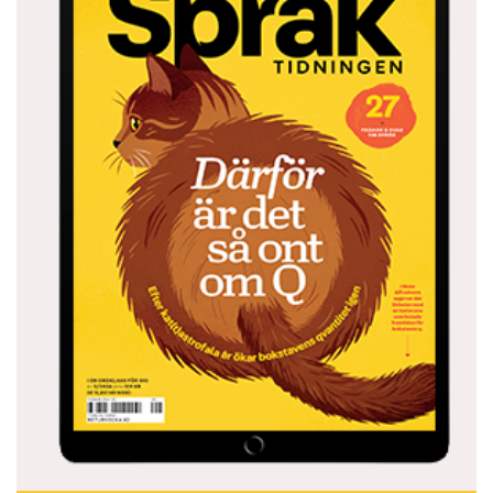
och därför är skrift en halvdan stand-in för
the
real thing
. Men alla som någonsin har försökt
sig på det, vet att det är ohyggligt tidskrävande
att överföra ett samtal till en skriftlig version.
En av de riktigt stora utmaningarna för modern
språkforskning har varit att få maskiner att
utföra just den uppgiften. Hittills har resultaten
kunnat beskrivas som sisådär, vilket i sin tur
säger något om den mänskliga hjärnans
kapacitet. Men framsteg har gjorts. Den som
sett SVT:s experiment med automattextning
eller tryckt på Youtubes textningsknapp vet att
resultaten är långtifrån perfekta, men har man
något hum om hur svårlöst problemet är kan
det samtidigt vara svårt att inte imponeras.