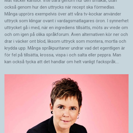
Mat väcker känslor. Inte bara genom hur den smakar, utan
också genom hur den uttrycks när recept ska förmedlas.
Många upprörs exempelvis över att våra tv-kockar använder
uttryck som klingar ovant i vardagsmatlagares öron. I synnerhet
uttrycket gå i med, när en ingrediens tillsätts, möts av vrede om
och om igen på olika språkforum. Även alternativen kör ner och
drar i väcker ont blod, liksom uttryck som montera, mortla och
krydda upp. Många språkpuritaner undrar vad det egentligen är
för fel på tillsätta, krossa, vispa i och salta eller peppra. Man
kan också tycka att det handlar om helt vanligt fackspråk.…