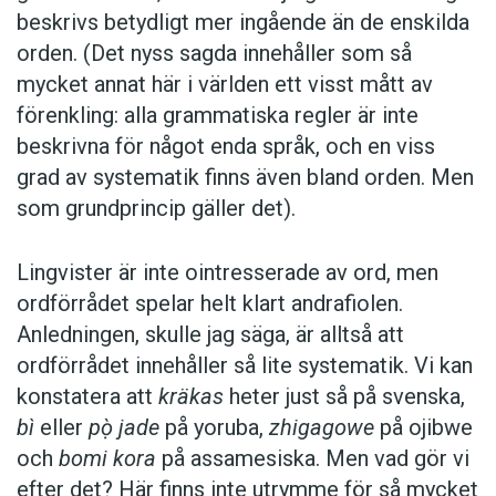
beskrivs betydligt mer ingående än de enskilda
orden. (Det nyss sagda innehåller som så
mycket annat här i världen ett visst mått av
förenkling: alla grammatiska regler är inte
beskrivna för något enda språk, och en viss
grad av systematik finns även bland orden. Men
som grundprincip gäller det).
Lingvister är inte ointresserade av ord, men
ordförrådet spelar helt klart andrafiolen.
Anledningen, skulle jag säga, är alltså att
ordförrådet innehåller så lite systematik. Vi kan
konstatera att
kräkas
heter just så på svenska,
bì
eller
p
ọ̀
jade
på yoruba,
zhigagowe
på ojibwe
och
bomi kora
på assamesiska. Men vad gör vi
efter det? Här finns inte utrymme för så mycket