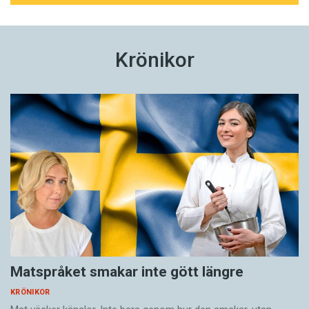
Krönikor
Matspråket smakar inte gött längre
KRÖNIKOR