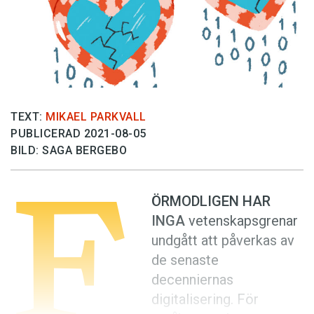
Anmäl till språkpolisen
Föreslå nyord
Annonsera
Prenumerera
Läs Språktidningen digitalt
TEXT:
MIKAEL PARKVALL
PUBLICERAD 2021-08-05
Press
BILD: SAGA BERGEBO
F
ÖRMODLIGEN HAR
INGA
vetenskapsgrenar
undgått att påverkas av
de senaste
decenniernas
digitalisering. För