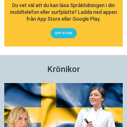
Du vet väl att du kan läsa Språktidningen i din
Månne kan framtida tekniska framsteg även
mobiltelefon eller surfplatta? Ladda ned appen
erbjuda oss talad
Big Data
.
från App Store eller Google Play.
APP STORE
Krönikor
Mikael Parkvall är forskare i lingvistik vid
Stockholms universitet.
Lingvistik
Big data