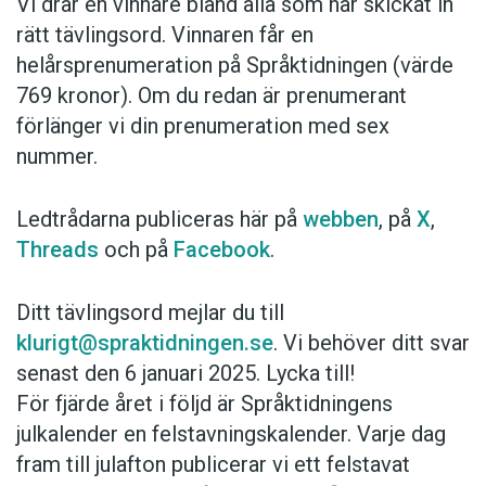
Vi drar en vinnare bland alla som har skickat in
rätt tävlingsord. Vinnaren får en
helårsprenumeration på Språktidningen (värde
769 kronor). Om du redan är prenumerant
förlänger vi din prenumeration med sex
nummer.
Ledtrådarna publiceras här på
webben
, på
X
,
Threads
och på
Facebook
.
Ditt tävlingsord mejlar du till
klurigt@spraktidningen.se
. Vi behöver ditt svar
senast den 6 januari 2025. Lycka till!
För fjärde året i följd är Språktidningens
julkalender en felstavningskalender. Varje dag
fram till julafton publicerar vi ett felstavat