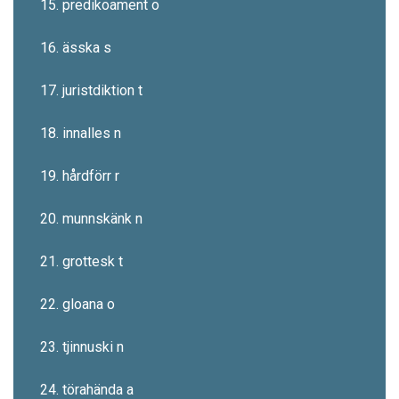
15. predikoament o
16. ässka s
17. juristdiktion t
18. innalles n
19. hårdförr r
20. munnskänk n
21. grottesk t
22. gloana o
23. tjinnuski n
24. törahända a