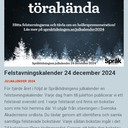
Felstavningskalender 24 december 2024
JULKALENDER 2024
För fjärde året i följd är Språktidningens julkalender en
felstavningskalender. Varje dag fram till julafton publicerar vi ett
felstavat svenskt ord. I varje felstavat ord finns en bokstav
som inte hör hemma där. Vi utgår från stavningen i Svenska
Akademiens ordlista. Du tävlar genom att identifiera och samla
samtliga felstavade bokstäver. Varje sådan bokstav ingår i det
24 bokstäver långa tävlingsordet. Genom att hitta den bokstav