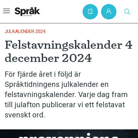
JULKALENDER 2024
Felstavningskalender 4
Hem
december 2024
Artiklar
Krönikor
För fjärde året i följd är
Språktidningens julkalender en
Språkfrågor
felstavningskalender. Varje dag fram
Skrivtips
till julafton publicerar vi ett felstavat
Bokrecensioner
svenskt ord.
Kviss
Podden