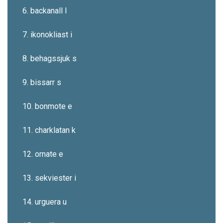
6. backanall l
7. ikonokliast i
8. behagssjuk s
9. bissarr s
10. bonmote e
11. charklatan k
12. ornate e
13. sekviester i
14. urguera u