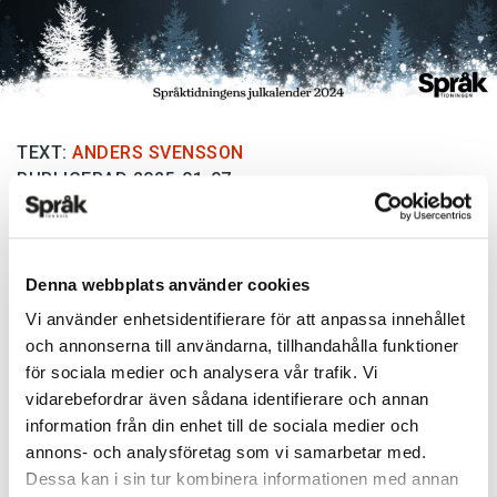
TEXT:
ANDERS SVENSSON
PUBLICERAD 2025-01-07
Tack alla som skickade in lösningar till
Denna webbplats använder cookies
Språktidningens felstavningskalender
! I 2024
års julkalender gällde det att hitta det 24
Vi använder enhetsidentifierare för att anpassa innehållet
och annonserna till användarna, tillhandahålla funktioner
bokstäver långa tävlingsordet genom att varje
för sociala medier och analysera vår trafik. Vi
dag identifiera den felande bokstaven i ett
vidarebefordrar även sådana identifierare och annan
felstavat ord och därefter kasta om dessa 24
information från din enhet till de sociala medier och
bokstäver för att bilda tävlingsordet.
annons- och analysföretag som vi samarbetar med.
Dessa kan i sin tur kombinera informationen med annan