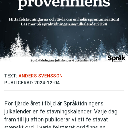
Anmäl till språkpolisen
Föreslå nyord
Annonsera
Prenumerera
Läs Språktidningen digitalt
Press
TEXT:
ANDERS SVENSSON
PUBLICERAD 2024-12-04
För fjärde året i följd är Språktidningens
julkalender en felstavningskalender. Varje dag
fram till julafton publicerar vi ett felstavat
svenskt ord. I varje felstavat ord finns en