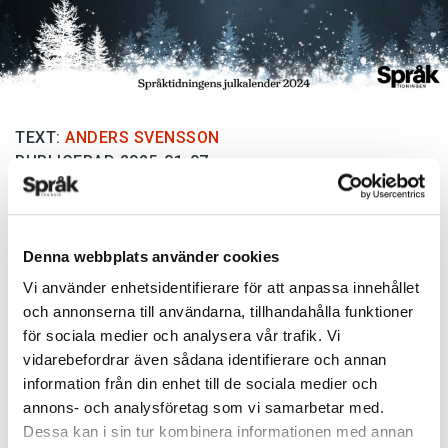
TEXT:
ANDERS SVENSSON
PUBLICERAD 2025-01-07
Tack alla som skickade in lösningar till
Denna webbplats använder cookies
Språktidningens felstavningskalender
! I 2024
års julkalender gällde det att hitta det 24
Vi använder enhetsidentifierare för att anpassa innehållet
och annonserna till användarna, tillhandahålla funktioner
bokstäver långa tävlingsordet genom att varje
för sociala medier och analysera vår trafik. Vi
dag identifiera den felande bokstaven i ett
vidarebefordrar även sådana identifierare och annan
felstavat ord och därefter kasta om dessa 24
information från din enhet till de sociala medier och
bokstäver för att bilda tävlingsordet.
annons- och analysföretag som vi samarbetar med.
Dessa kan i sin tur kombinera informationen med annan