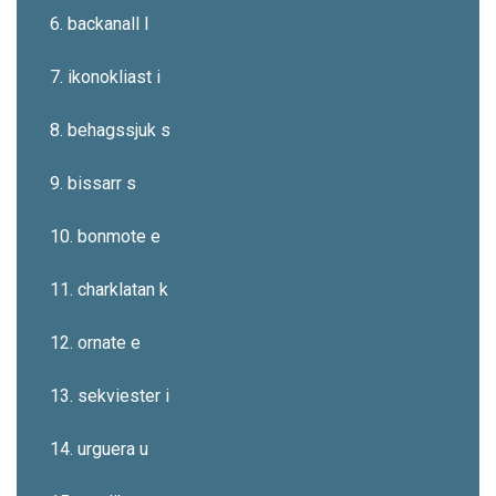
6. backanall l
7. ikonokliast i
8. behagssjuk s
9. bissarr s
10. bonmote e
11. charklatan k
12. ornate e
13. sekviester i
14. urguera u