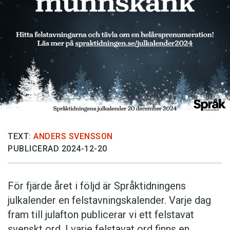
Anmäl till språkpolisen
Föreslå nyord
Annonsera
Prenumerera
Läs Språktidningen digitalt
Press
TEXT:
ANDERS SVENSSON
PUBLICERAD 2024-12-20
För fjärde året i följd är Språktidningens
julkalender en felstavningskalender. Varje dag
fram till julafton publicerar vi ett felstavat
svenskt ord. I varje felstavat ord finns en