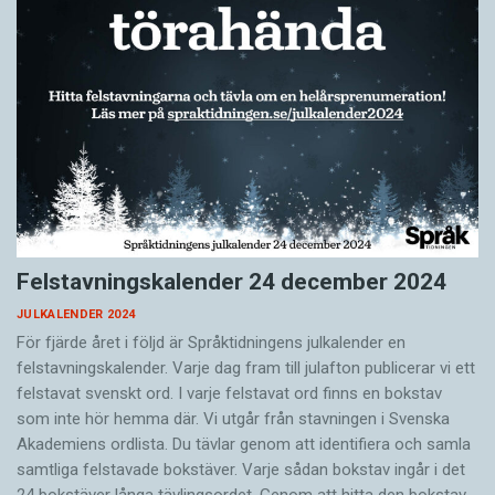
Felstavningskalender 24 december 2024
JULKALENDER 2024
För fjärde året i följd är Språktidningens julkalender en
felstavningskalender. Varje dag fram till julafton publicerar vi ett
felstavat svenskt ord. I varje felstavat ord finns en bokstav
som inte hör hemma där. Vi utgår från stavningen i Svenska
Akademiens ordlista. Du tävlar genom att identifiera och samla
samtliga felstavade bokstäver. Varje sådan bokstav ingår i det
24 bokstäver långa tävlingsordet. Genom att hitta den bokstav