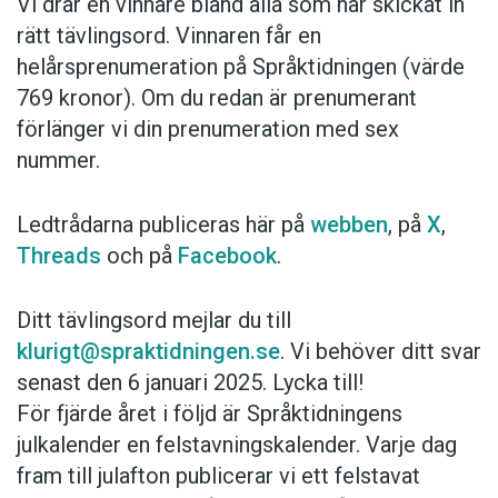
Vi drar en vinnare bland alla som har skickat in
rätt tävlingsord. Vinnaren får en
helårsprenumeration på Språktidningen (värde
769 kronor). Om du redan är prenumerant
förlänger vi din prenumeration med sex
nummer.
Ledtrådarna publiceras här på
webben
, på
X
,
Threads
och på
Facebook
.
Ditt tävlingsord mejlar du till
klurigt@spraktidningen.se
. Vi behöver ditt svar
senast den 6 januari 2025. Lycka till!
För fjärde året i följd är Språktidningens
julkalender en felstavningskalender. Varje dag
fram till julafton publicerar vi ett felstavat