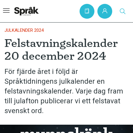
JULKALENDER 2024
Felstavningskalender
Hem
20 december 2024
Artiklar
Krönikor
För fjärde året i följd är
Språktidningens julkalender en
Språkfrågor
felstavningskalender. Varje dag fram
Skrivtips
till julafton publicerar vi ett felstavat
Bokrecensioner
svenskt ord.
Kviss
Podden