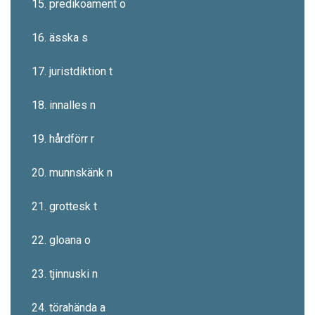
15. predikoament o
16. ässka s
17. juristdiktion t
18. innalles n
19. hårdförr r
20. munnskänk n
21. grottesk t
22. gloana o
23. tjinnuski n
24. törahända a