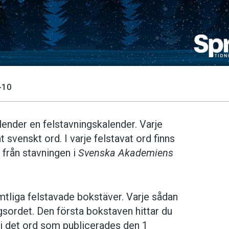
-10
alender en felstavningskalender. Varje
at svenskt ord. I varje felstavat ord finns
 från stavningen i
Svenska Akademiens
mtliga felstavade bokstäver. Varje sådan
gsordet. Den första bokstaven hittar du
 i det ord som publicerades den 1