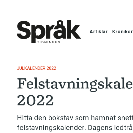
Artiklar
Krönikor
Hem
Artiklar
JULKALENDER 2022
Felstavningskal
Krönikor
2022
Språkfrågor
Skrivtips
Hitta den bokstav som hamnat snett
felstavningskalender. Dagens ledtrå
Bokrecensi