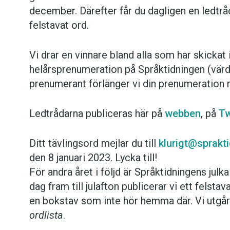
december. Därefter får du dagligen en ledtråd 
felstavat ord.
Vi drar en vinnare bland alla som har skickat i
helårsprenumeration på Språktidningen (värd
prenumerant förlänger vi din prenumeration
Ledtrådarna publiceras här på
webben
, på
Tw
Ditt tävlingsord mejlar du till
klurigt@sprakt
den 8 januari 2023. Lycka till!
För andra året i följd är Språktidningens julk
dag fram till julafton publicerar vi ett felstav
en bokstav som inte hör hemma där. Vi utgår
ordlista
.