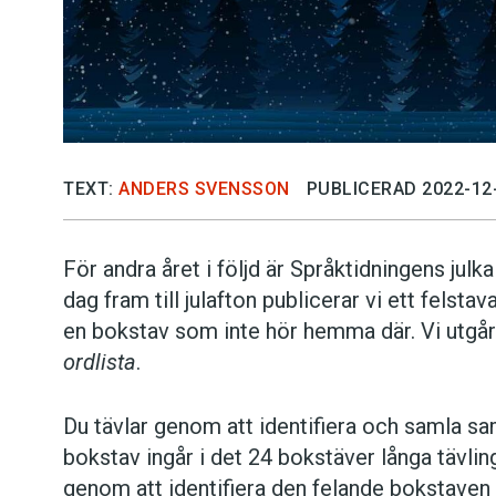
TEXT:
ANDERS SVENSSON
PUBLICERAD 2022-12
För andra året i följd är Språktidningens julk
dag fram till julafton publicerar vi ett felstav
en bokstav som inte hör hemma där. Vi utgår
ordlista
.
Du tävlar genom att identifiera och samla sa
bokstav ingår i det 24 bokstäver långa tävlin
genom att identifiera den felande bokstaven