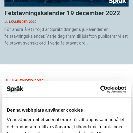
Felstavningskalender 19 december 2022
JULKALENDER 2022
För andra året i följd är Språktidningens julkalender en
felstavningskalender. Varje dag fram till julafton publicerar vi ett
felstavat svenskt ord. I varje felstavat ord…
JULKALENDER 2022
Här är vinnaren i 2022
års
Denna webbplats använder cookies
felstavningskalender
Vi använder enhetsidentifierare för att anpassa innehållet
och annonserna till användarna, tillhandahålla funktioner