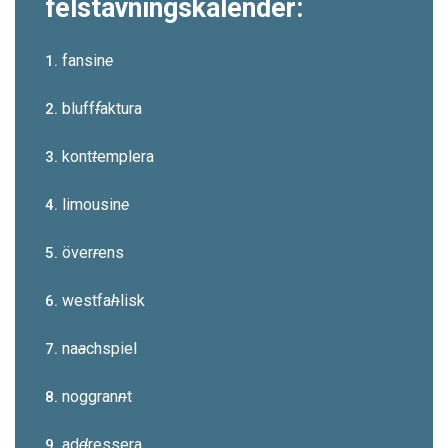
felstavningskalender:
fansin
e
1.
bluff
f
aktura
2.
kont
t
emplera
3.
limousin
e
4.
över
r
ens
5.
westfa
h
lisk
6.
na
a
chspiel
7.
noggran
n
t
8.
ad
d
ressera
9.