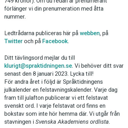
749 kronor). Om du redan är prenumerant
förlänger vi din prenumeration med åtta
nummer.
Ledtrådarna publiceras här på
webben
, på
Twitter
och på
Facebook
.
Ditt tävlingsord mejlar du till
klurigt@spraktidningen.se
. Vi behöver ditt svar
senast den 8 januari 2023. Lycka till!
För andra året i följd är Språktidningens
julkalender en felstavningskalender. Varje dag
fram till julafton publicerar vi ett felstavat
svenskt ord. I varje felstavat ord finns en
bokstav som inte hör hemma där. Vi utgår från
stavningen i
Svenska Akademiens ordlista
.