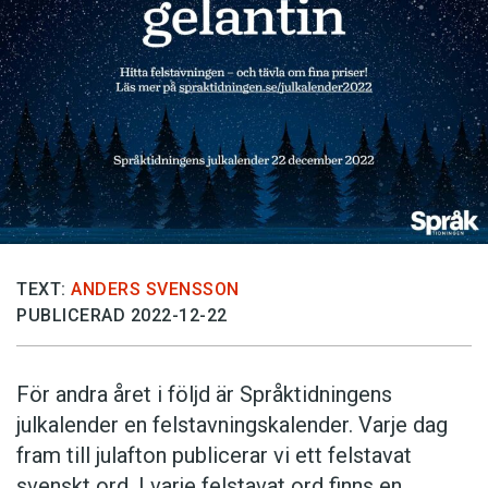
Anmäl till språkpolisen
Föreslå nyord
Annonsera
Prenumerera
Läs Språktidningen digitalt
Press
TEXT:
ANDERS SVENSSON
PUBLICERAD 2022-12-22
För andra året i följd är Språktidningens
julkalender en felstavningskalender. Varje dag
fram till julafton publicerar vi ett felstavat
svenskt ord. I varje felstavat ord finns en