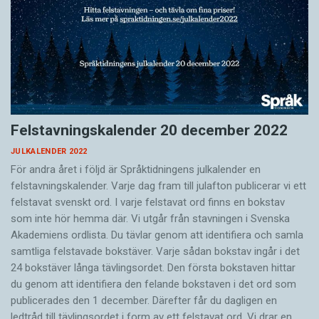
Felstavningskalender 20 december 2022
JULKALENDER 2022
För andra året i följd är Språktidningens julkalender en
felstavningskalender. Varje dag fram till julafton publicerar vi ett
felstavat svenskt ord. I varje felstavat ord finns en bokstav
som inte hör hemma där. Vi utgår från stavningen i Svenska
Akademiens ordlista. Du tävlar genom att identifiera och samla
samtliga felstavade bokstäver. Varje sådan bokstav ingår i det
24 bokstäver långa tävlingsordet. Den första bokstaven hittar
du genom att identifiera den felande bokstaven i det ord som
publicerades den 1 december. Därefter får du dagligen en
ledtråd till tävlingsordet i form av ett felstavat ord. Vi drar en