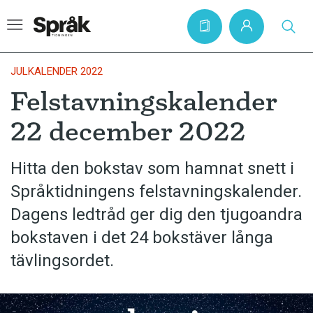
JULKALENDER 2022
Felstavningskalender
Hem
22 december 2022
Artiklar
Krönikor
Hitta den bokstav som hamnat snett i
Språktidningens felstavningskalender.
Språkfrågor
Dagens ledtråd ger dig den tjugoandra
Skrivtips
bokstaven i det 24 bokstäver långa
Bokrecensioner
tävlingsordet.
Kviss
Podden