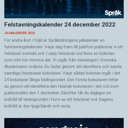
Felstavningskalender 24 december 2022
JULKALENDER 2022
För andra året i följd är Språktidningens julkalender en
felstavningskalender. Varje dag fram till julafton publicerar vi ett
felstavat svenskt ord. I varje felstavat ord finns en bokstav
som inte hör hemma där. Vi utgår från stavningen i Svenska
Akademiens ordlista. Du tävlar genom att identifiera och samla
samtliga felstavade bokstäver. Varje sådan bokstav ingår i det
24 bokstäver långa tävlingsordet. Den första bokstaven hittar
du genom att identifiera den felande bokstaven i det ord som
publicerades den 1 december. Därefter får du dagligen en
ledtråd till tävlingsordet i form av ett felstavat ord. Dagens
ledtråd är den tjugofjärde och sista…