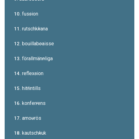
fus
s
ion
10.
rutschk
k
ana
11.
bouillab
o
aisse
12.
förallmän
n
liga
13.
reflex
s
ion
14.
hit
t
intills
15.
konfer
r
ens
16.
amo
u
rös
17.
kautsch
k
uk
18.