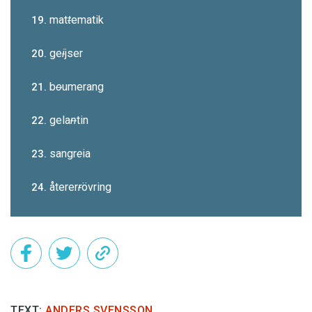
mat
t
ematik
19.
ge
i
jser
20.
b
o
umerang
21.
gela
n
tin
22.
sangr
e
ia
23.
återer
r
övring
24.
TEXT:
ANDERS SVENSSON