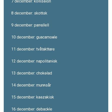
7 december: kollis
s
ion
8 december: skot
t
sk
9 december: par
r
allell
10 december: guacamo
a
le
11 december: tvåtakt
t
are
12 december: napolitan
i
sk
13 december: chok
o
lad
14 december: mun
n
sår
15 december: ka
s
zakisk
16 december: debac
k
le