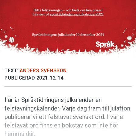
Anmäl till språkpolisen
Föreslå nyord
Annonsera
Prenumerera
Läs Språktidningen digitalt
Press
TEXT:
ANDERS SVENSSON
PUBLICERAD 2021-12-14
I år är Språktidningens julkalender en
felstavningskalender. Varje dag fram till julafton
publicerar vi ett felstavat svenskt ord. I varje
felstavat ord finns en bokstav som inte hör
hemma där.