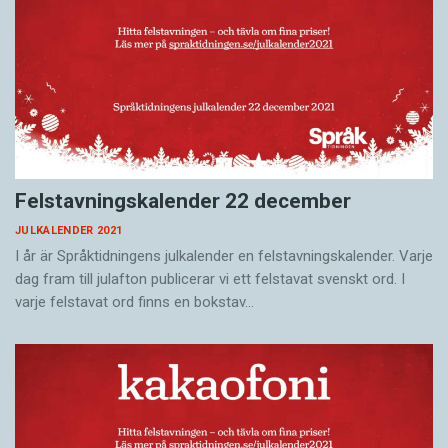
Felstavningskalender 22 december
JULKALENDER 2021
I år är Språktidningens julkalender en felstavningskalender. Varje
dag fram till julafton publicerar vi ett felstavat svenskt ord. I
varje felstavat ord finns en bokstav…