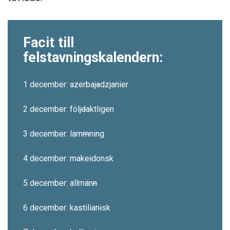
Facit till
felstavningskalendern:
1 december: azerbaj
a
dzjanier
2 december: följ
d
aktligen
3 december: lam
m
ning
4 december: make
i
donsk
5 december: allmän
n
6 december: kastilian
i
sk