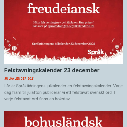
Felstavningskalender 23 december
JULKALENDER 2021
I år är Språktidningens julkalender en felstavningskalender. Varje
dag fram till julafton publicerar vi ett felstavat svenskt ord. I
varje felstavat ord finns en bokstav…