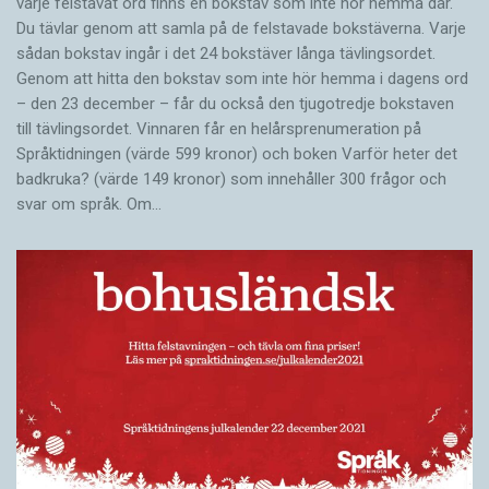
varje felstavat ord finns en bokstav som inte hör hemma där.
Du tävlar genom att samla på de felstavade bokstäverna. Varje
sådan bokstav ingår i det 24 bokstäver långa tävlingsordet.
Genom att hitta den bokstav som inte hör hemma i dagens ord
– den 23 december – får du också den tjugotredje bokstaven
till tävlingsordet. Vinnaren får en helårsprenumeration på
Språktidningen (värde 599 kronor) och boken Varför heter det
badkruka? (värde 149 kronor) som innehåller 300 frågor och
svar om språk. Om…