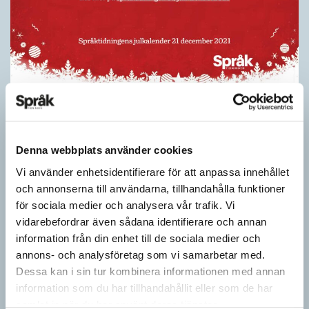
Felstavningskalender 21 december
JULKALENDER 2021
I år är Språktidningens julkalender en felstavningskalender. Varje
Denna webbplats använder cookies
dag fram till julafton publicerar vi ett felstavat svenskt ord. I
Vi använder enhetsidentifierare för att anpassa innehållet
varje felstavat ord finns en bokstav…
och annonserna till användarna, tillhandahålla funktioner
för sociala medier och analysera vår trafik. Vi
vidarebefordrar även sådana identifierare och annan
information från din enhet till de sociala medier och
annons- och analysföretag som vi samarbetar med.
Dessa kan i sin tur kombinera informationen med annan
information som du har tillhandahållit eller som de har
samlat in när du har använt deras tjänster.