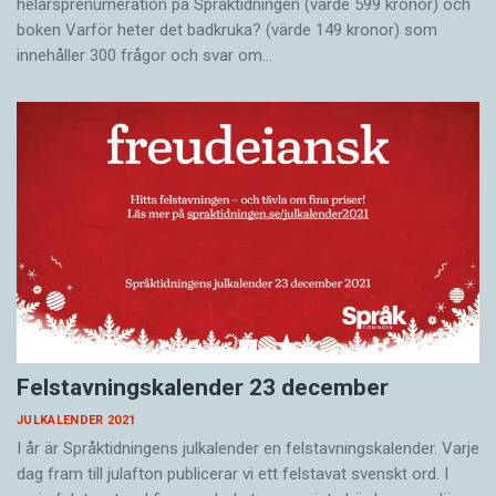
helårsprenumeration på Språktidningen (värde 599 kronor) och
boken Varför heter det badkruka? (värde 149 kronor) som
innehåller 300 frågor och svar om…
Felstavningskalender 23 december
JULKALENDER 2021
I år är Språktidningens julkalender en felstavningskalender. Varje
dag fram till julafton publicerar vi ett felstavat svenskt ord. I