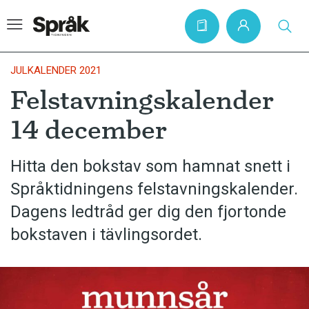
JULKALENDER 2021
Felstavningskalender
Hem
14 december
Artiklar
Krönikor
Hitta den bokstav som hamnat snett i
Språktidningens felstavningskalender.
Språkfrågor
Dagens ledtråd ger dig den fjortonde
Skrivtips
bokstaven i tävlingsordet.
Bokrecensioner
Kviss
Podden