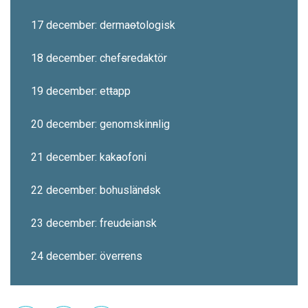
17 december: derma
o
tologisk
18 december: chef
s
redaktör
19 december: et
t
app
20 december: genomskin
n
lig
21 december: kak
a
ofoni
22 december: bohuslän
d
sk
23 december: freud
e
iansk
24 december: över
r
ens