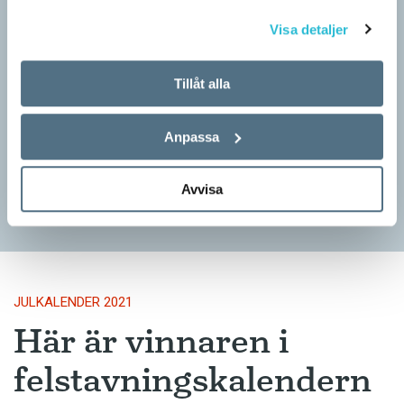
Visa detaljer
Tillåt alla
Felstavningskalender 20 december
JULKALENDER 2021
Anpassa
I år är Språktidningens julkalender en felstavningskalender. Varje
dag fram till julafton publicerar vi ett felstavat svenskt ord. I
varje felstavat ord finns en bokstav…
Avvisa
JULKALENDER 2021
Här är vinnaren i
felstavningskalendern