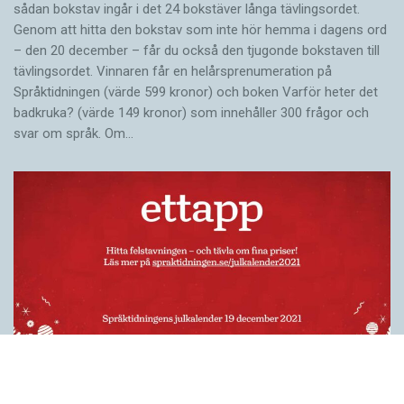
sådan bokstav ingår i det 24 bokstäver långa tävlingsordet.
Genom att hitta den bokstav som inte hör hemma i dagens ord
– den 20 december – får du också den tjugonde bokstaven till
tävlingsordet. Vinnaren får en helårsprenumeration på
Språktidningen (värde 599 kronor) och boken Varför heter det
badkruka? (värde 149 kronor) som innehåller 300 frågor och
svar om språk. Om…
Felstavningskalender 19 december