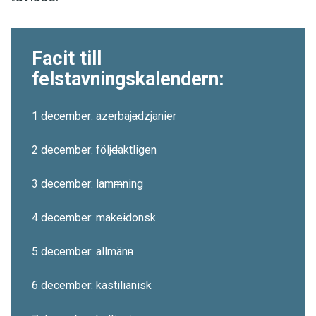
Facit till
felstavningskalendern:
1 december: azerbaj
a
dzjanier
2 december: följ
d
aktligen
3 december: lam
m
ning
4 december: make
i
donsk
5 december: allmän
n
6 december: kastilian
i
sk