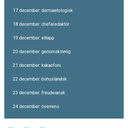
17 december: derma
o
tologisk
18 december: chef
s
redaktör
19 december: et
t
app
20 december: genomskin
n
lig
21 december: kak
a
ofoni
22 december: bohuslän
d
sk
23 december: freud
e
iansk
24 december: över
r
ens