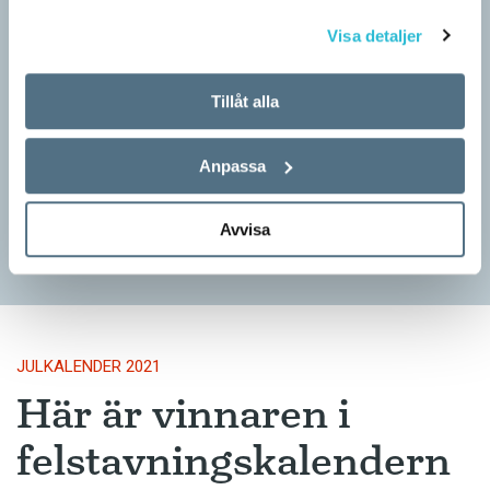
Visa detaljer
Tillåt alla
Felstavningskalender 19 december
JULKALENDER 2021
Anpassa
I år är Språktidningens julkalender en felstavningskalender. Varje
dag fram till julafton publicerar vi ett felstavat svenskt ord. I
varje felstavat ord finns en bokstav…
Avvisa
JULKALENDER 2021
Här är vinnaren i
felstavningskalendern