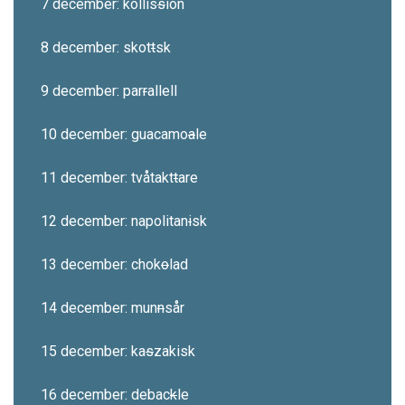
7 december: kollis
s
ion
8 december: skot
t
sk
9 december: par
r
allell
10 december: guacamo
a
le
11 december: tvåtakt
t
are
12 december: napolitan
i
sk
13 december: chok
o
lad
14 december: mun
n
sår
15 december: ka
s
zakisk
16 december: debac
k
le