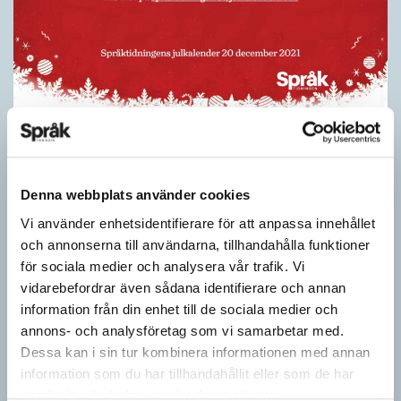
Felstavningskalender 20 december
JULKALENDER 2021
I år är Språktidningens julkalender en felstavningskalender. Varje
Denna webbplats använder cookies
dag fram till julafton publicerar vi ett felstavat svenskt ord. I
Vi använder enhetsidentifierare för att anpassa innehållet
varje felstavat ord finns en bokstav…
och annonserna till användarna, tillhandahålla funktioner
för sociala medier och analysera vår trafik. Vi
vidarebefordrar även sådana identifierare och annan
information från din enhet till de sociala medier och
annons- och analysföretag som vi samarbetar med.
Dessa kan i sin tur kombinera informationen med annan
information som du har tillhandahållit eller som de har
samlat in när du har använt deras tjänster.