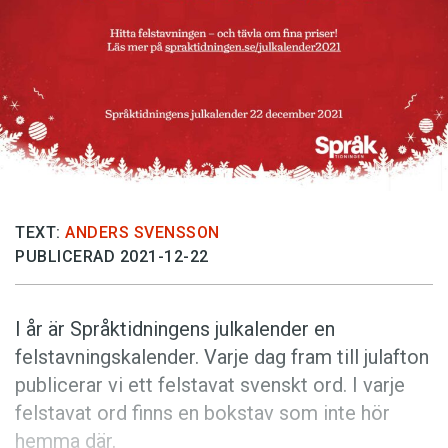
Anmäl till språkpolisen
Föreslå nyord
Annonsera
Prenumerera
Läs Språktidningen digitalt
Press
TEXT:
ANDERS SVENSSON
PUBLICERAD 2021-12-22
I år är Språktidningens julkalender en
felstavningskalender. Varje dag fram till julafton
publicerar vi ett felstavat svenskt ord. I varje
felstavat ord finns en bokstav som inte hör
hemma där.