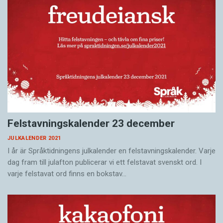
Felstavningskalender 23 december
JULKALENDER 2021
I år är Språktidningens julkalender en felstavningskalender. Varje
dag fram till julafton publicerar vi ett felstavat svenskt ord. I
varje felstavat ord finns en bokstav…