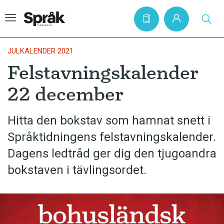
JULKALENDER 2021
Felstavningskalender
Hem
22 december
Artiklar
Krönikor
Hitta den bokstav som hamnat snett i
Språktidningens felstavningskalender.
Språkfrågor
Dagens ledtråd ger dig den tjugoandra
Skrivtips
bokstaven i tävlingsordet.
Bokrecensioner
Kviss
Podden