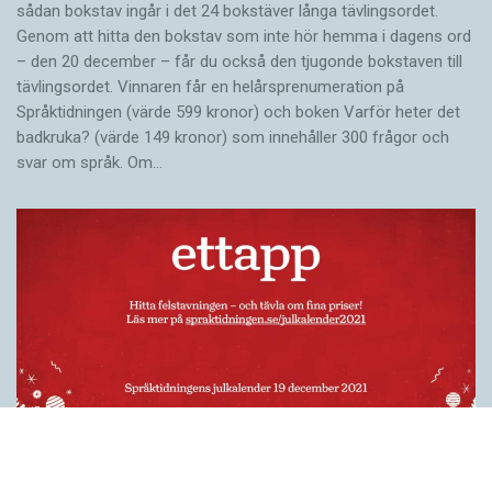
sådan bokstav ingår i det 24 bokstäver långa tävlingsordet.
Genom att hitta den bokstav som inte hör hemma i dagens ord
– den 20 december – får du också den tjugonde bokstaven till
tävlingsordet. Vinnaren får en helårsprenumeration på
Språktidningen (värde 599 kronor) och boken Varför heter det
badkruka? (värde 149 kronor) som innehåller 300 frågor och
svar om språk. Om…
Felstavningskalender 19 december