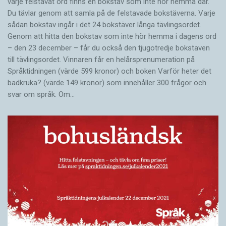
varje felstavat ord finns en bokstav som inte hör hemma där.
Du tävlar genom att samla på de felstavade bokstäverna. Varje
sådan bokstav ingår i det 24 bokstäver långa tävlingsordet.
Genom att hitta den bokstav som inte hör hemma i dagens ord
– den 23 december – får du också den tjugotredje bokstaven
till tävlingsordet. Vinnaren får en helårsprenumeration på
Språktidningen (värde 599 kronor) och boken Varför heter det
badkruka? (värde 149 kronor) som innehåller 300 frågor och
svar om språk. Om…