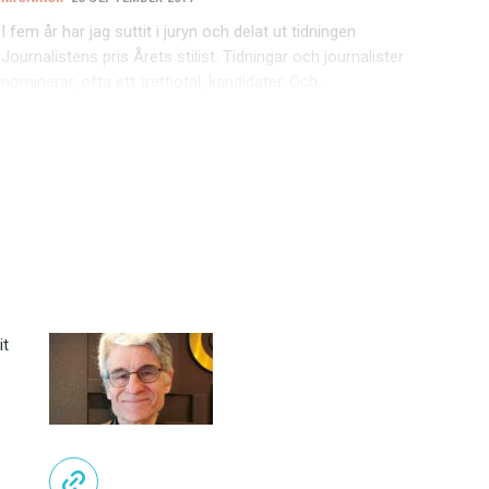
I fem år har jag suttit i juryn och delat ut tidningen
Journalistens pris Årets stilist. Tidningar och journalister
nominerar, ofta ett trettiotal, kandidater. Och…
it