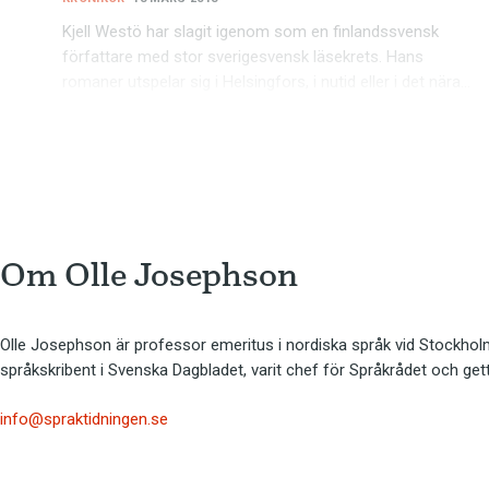
Kjell Westö har slagit igenom som en finlandssvensk
författare med stor sverigesvensk läsekrets. Hans
romaner utspelar sig i Helsingfors, i nutid eller i det nära…
Om 
Olle Josephson
Olle Josephson är professor emeritus i nordiska språk vid Stockholms
språkskribent i Svenska Dagbladet, varit chef för Språkrådet och ge
info@spraktidningen.se