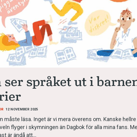
språkpolisen
rd
 ser språket ut i barne
rier
a
OR
12 NOVEMBER 2025
dningen digitalt
n måste läsa. Inget är vi mera överens om. Kanske hellre
veln flyger i skymningen än Dagbok för alla mina fans. M
ast är ändå att…