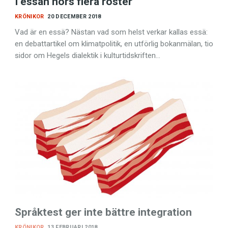
I essän hörs flera röster
KRÖNIKOR
20 DECEMBER 2018
Vad är en essä? Nästan vad som helst verkar kallas essä:
en debattartikel om klimatpolitik, en utförlig bokanmälan, tio
sidor om Hegels dialektik i kulturtidskriften…
Språktest ger inte bättre integration
KRÖNIKOR
13 FEBRUARI 2018