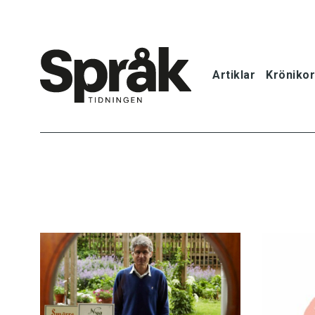
Artiklar
Krönikor
Hem
Artiklar
Krönikor
Språkfrågor
Skrivtips
Bokrecensi