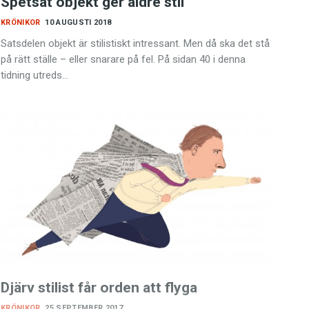
Spetsat objekt ger äldre stil
KRÖNIKOR
10 AUGUSTI 2018
Satsdelen objekt är stilistiskt intressant. Men då ska det stå
på rätt ställe – eller snarare på fel. På sidan 40 i denna
tidning utreds…
Djärv stilist får orden att flyga
KRÖNIKOR
25 SEPTEMBER 2017