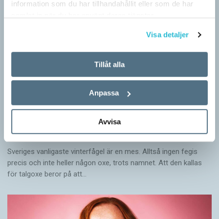
information som du har tillhandahållit eller som de har
samlat in när du har använt deras tjänster.
Visa detaljer
Tillåt alla
Anpassa
Avvisa
Mesen är ingen fegis
KRÖNIKOR
Sveriges vanligaste vinterfågel är en mes. Alltså ingen fegis
precis och inte heller någon oxe, trots namnet. Att den kallas
för talgoxe beror på att…