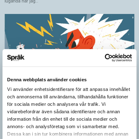
luganda när jag…
Denna webbplats använder cookies
Vi använder enhetsidentifierare för att anpassa innehållet
Ordens umgänge avslöjar betydelsen
och annonserna till användarna, tillhandahålla funktioner
KRÖNIKOR
för sociala medier och analysera vår trafik. Vi
”Du kan begripa ett ord genom att titta på vilka det umgås med”
vidarebefordrar även sådana identifierare och annan
– ungefär så sa den brittiske språkvetaren John Rupert Firth
information från din enhet till de sociala medier och
(1890–1960) om…
annons- och analysföretag som vi samarbetar med.
Dessa kan i sin tur kombinera informationen med annan