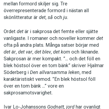
mellan formord skiljer sig. Tre
överrepresenterade formord i nästan all
skönlitteratur är
det
,
så
och
ju
.
Ordet
det
är i sakprosa det femte eller sjätte
vanligaste. I romaner och noveller kommer
det
ofta på andra plats. Många satser börjar med
det är
,
det var
,
det blev
,
det kom
och liknande.
Sakprosan är mer kompakt. ”… och det föll en
blek höstsol över en tom bänk” skriver Hjalmar
Söderberg i
Den allvarsamma leken
, med
karaktäristiskt vemod. ”En blek höstsol föll
över en tom bänk …” vore en
sakprosamotsvarighet.
Ivar Lo-Johanssons
Godnatt, jord
har ovanligt