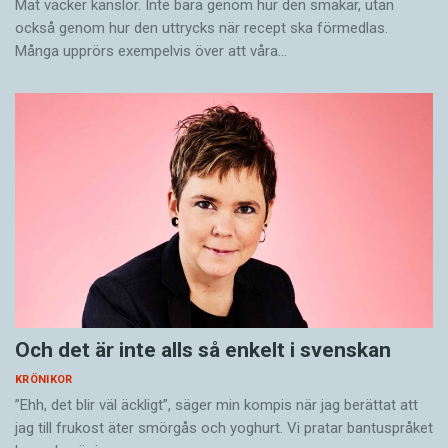
Mat väcker känslor. Inte bara genom hur den smakar, utan
språk vid Stockholms universitet.
också genom hur den uttrycks när recept ska förmedlas.
Många upprörs exempelvis över att våra…
Och det är inte alls så enkelt i svenskan
KRÖNIKOR
”Ehh, det blir väl äckligt”, säger min kompis när jag berättat att
jag till frukost äter smörgås och yoghurt. Vi pratar bantuspråket