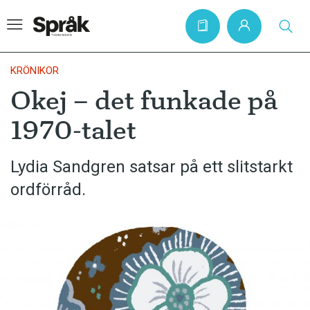
KRÖNIKOR
Okej – det funkade på
Hem
1970-talet
Artiklar
Krönikor
Lydia Sandgren satsar på ett slitstarkt
ordförråd.
Språkfrågor
Skrivtips
Bokrecensioner
Kviss
Podden