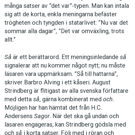
många satser av ”det var”-typen. Man kan intala
sig att de korta, enkla meningarna befäster
trögheten och tyngden i statarlivet: ”Nu var det
sommar alla dagar”, ”Det var omväxling, trots
allt.”
Så
är ett berättarord. Ett meningsinledande
så
signalerar att nu kommer något nytt; nu måste
läsaren vara uppmärksam. ”Så till hattarna”,
skriver Barbro Alving i ett kåseri. August
Strindberg är flitigast av alla svenska författare
med detta
så
, gärna kombinerat med
och
.
Möjligen har han hämtat det från H.C.
Andersens
Sagor
. När det ska gå undan och
läsaren engageras, kan Strindberg gödsla med
och
så
i korta satser. Följ med i röran och