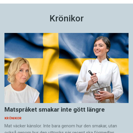
Krönikor
Matspråket smakar inte gött längre
KRÖNIKOR
Mat väcker känslor. Inte bara genom hur den smakar, utan
också genom hur den uttrycks när recept ska förmedlas.