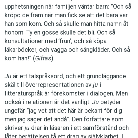
upphetsningen när familjen väntar barn: ”Och så
kröpo de fram när man fick se att det bara var
han som kom. Och så skulle man hitta namn åt
honom. Ty en gosse skulle det bli. Och så
konsultationer med ’frun’, och så köpa
läkarböcker, och vagga och sängkläder. Och så
kom han!” (
Giftas
).
Ju
är ett talspråksord, och ett grundläggande
skäl till överrepresentationen av
ju
i
litteraturspråk är förekomster i dialogen. Men
också i relationen är det vanligt.
Ju
betyder
ungefär ”jag vet att det här är bekant för dig
men jag säger det ändå”. Den författare som
skriver
ju
drar in läsaren i ett samförstånd och
låter berättelsen få ett drag av självklarhet. I