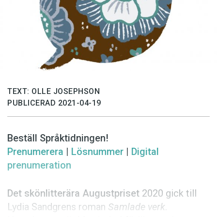
Anmäl till språkpolisen
Föreslå nyord
Annonsera
Prenumerera
Läs Språktidningen digitalt
TEXT: OLLE JOSEPHSON
Press
PUBLICERAD 2021-04-19
Beställ Språktidningen!
Prenumerera
|
Lösnummer
|
Digital
prenumeration
Det skönlitterära Augustpriset
2020 gick till
Lydia Sandgrens roman
Samlade
verk
.