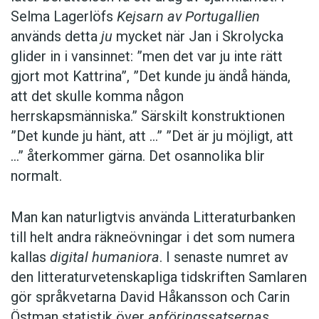
Selma Lagerlöfs
Kejsarn av Portugallien
används detta
ju
mycket när Jan i Skrolycka
glider in i vansinnet: ”men det var ju inte rätt
gjort mot Kattrina”, ”Det kunde ju ändå hända,
att det skulle komma någon
herrskapsmänniska.” Särskilt konstruktionen
”Det kunde ju hänt, att …” ”Det är ju möjligt, att
…” återkommer gärna. Det osannolika blir
normalt.
Man kan naturligtvis använda Litteraturbanken
till helt andra räkneövningar i det som numera
kallas
digital humaniora
. I senaste numret av
den litteraturvetenskapliga tidskriften Samlaren
gör språkvetarna David Håkansson och Carin
Östman statistik över
anföringssatsernas