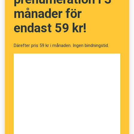
Getingen kan
stickas
.
månader för
Getingen kan
sticka
dig.
Vi
träffades
i går. Jag
träffade
min kompis i går.
endast 59 kr!
Därefter pris 59 kr i månaden. Ingen bindningstid.