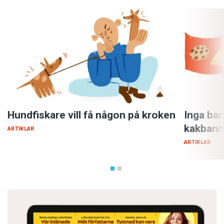
Hundfiskare vill få någon på kroken
Inga ban
kakbann
ARTIKLAR
ARTIKLAR