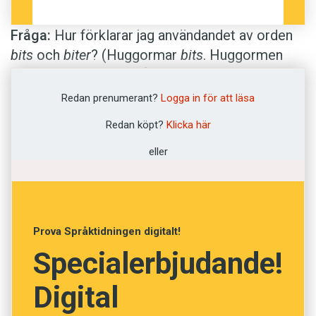
Fråga:
Hur förklarar jag användandet av orden
bits
och
biter
? (Huggormar
bits
. Huggormen
biter
Pelle.) Jag förstår att
bits
inte tar objekt,
och att
biter
behöver ett objekt. Men vad är
bits
Redan prenumerant?
Logga in för att läsa
för en verbform? Och varför behöver
biter
ett
Redan köpt?
Klicka här
objekt?
Helena
eller
Svar:
Verben
bits
och
sticks
har deponensform
i meningar som ”Huggormar
bits
” och ­”Getingar
Prova Språktidningen digitalt!
sticks
”. Formen kallas alltså deponens.
Specialerbjudande!
De allra flesta deponensverb tar inte objekt
Digital
utan är intran­sitiva. Däremot har många
deponensverb en besläktad verbform utan
s