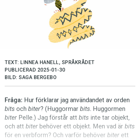
Anmäl till språkpolisen
Föreslå nyord
Annonsera
Prenumerera
Läs Språktidningen digitalt
Press
TEXT: LINNEA HANELL, SPRÅKRÅDET
PUBLICERAD 2025-01-30
BILD: SAGA BERGEBO
Fråga:
Hur förklarar jag användandet av orden
bits
och
biter
? (Huggormar
bits
. Huggormen
biter
Pelle.) Jag förstår att
bits
inte tar objekt,
och att
biter
behöver ett objekt. Men vad är
bits
för en verbform? Och varför behöver
biter
ett