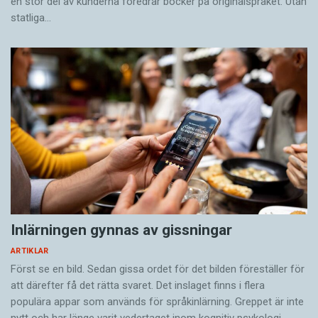
en stor del av kunderna föredrar böcker på originalspråket. Utan
statliga…
Inlärningen gynnas av gissningar
ARTIKLAR
Först se en bild. Sedan gissa ordet för det bilden föreställer för
att därefter få det rätta svaret. Det inslaget finns i flera
populära appar som används för språkinlärning. Greppet är inte