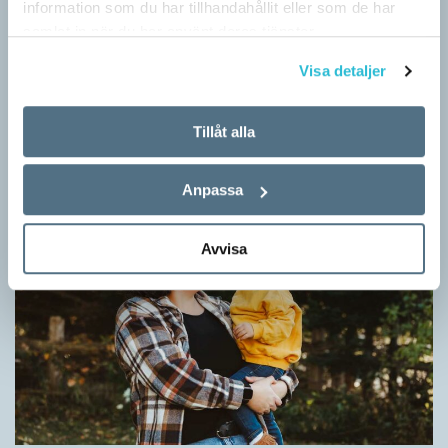
information som du har tillhandahållit eller som de har
samlat in när du har använt deras tjänster.
Fler ser kvinnor med nya former
Visa detaljer
ARTIKLAR
När det handlar om stora grupper av människor används i regel
Tillåt alla
maskulina pluralformer i franskan. Men när sådana ­former
ersätts av dubbel­former som les étudiantes…
Anpassa
Avvisa