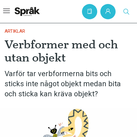
ARTIKLAR
Verbformer med och
Hem
utan objekt
Artiklar
Krönikor
Varför tar verbformerna bits och
sticks inte något objekt medan bita
Språkfrågor
och sticka kan kräva objekt?
Skrivtips
Bokrecensioner
Kviss
Podden