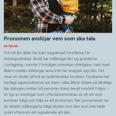
Pronomen avslöjar vem som ska tala
ARTIKLAR
Vid två års ålder har barn begränsad förståelse för
meningsstruktur. Ändå har tvååringar lärt sig grunderna
i turtagning i samtal. Förmågan utvecklas ytterligare i takt med
åldern medan ettåringar ännu inte har snappat upp den. Det
visar en studie utförd av nederländska forskare. Forskarna har
kartlagt ögonrörelserna när barn i olika åldrar tittade på filmklipp
där dialogen mellan två personer bland annat innehöll frågor –
en typ av meningar som ofta kännetecknas av att ett verb
kommer tidigt och följs av ett pronomen. När pronomenet var
du riktade tvååringarna tidigt blicken mot den som inte hade
ordet eftersom det ­signalerade att den…