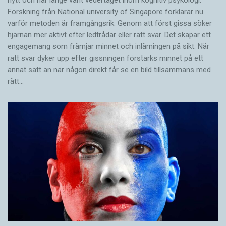
nytt och har länge varit vedertaget inom kognitiv psykologi.
Forskning från National university of Singa­pore förklarar nu
varför metoden är framgångsrik. Genom att först gissa ­söker
hjärnan mer aktivt ­efter ledtrådar eller rätt svar. Det skapar ett
engagemang som främjar minnet och inlärningen på sikt. När
rätt svar dyker upp efter gissningen förstärks minnet på ett
annat sätt än när någon direkt får se en bild tillsammans med
rätt…