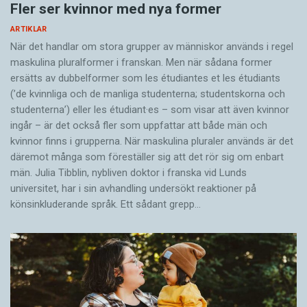
Fler ser kvinnor med nya former
ARTIKLAR
När det handlar om stora grupper av människor används i regel
maskulina pluralformer i franskan. Men när sådana ­former
ersätts av dubbel­former som les étudiantes et les étudiants
(’de kvinnliga och de manliga studenterna; studentskorna och
studenterna’) eller les étudiant·es – som visar att även kvinnor
ingår – är det också fler som uppfattar att både män och
kvinnor finns i grupperna. När maskulina pluraler används är det
där­emot många som föreställer sig att det rör sig om enbart
män. Julia Tibblin, nybliven doktor i franska vid Lunds
universitet, har i sin avhandling undersökt reaktioner på
könsinkluderande språk. Ett sådant grepp…