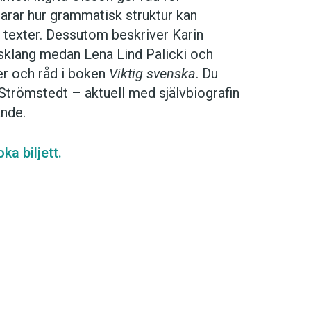
larar hur grammatisk struktur kan
l texter. Dessutom beskriver Karin
tsklang medan Lena Lind Palicki och
r och råd i boken
Viktig svenska
. Du
 Strömstedt – aktuell med självbiografin
ande.
a biljett.