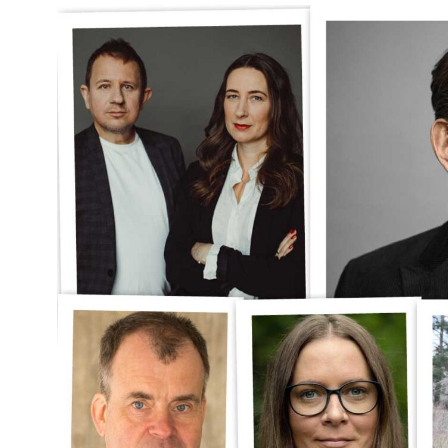
Kviss
Podden
Anmäl till 
Föreslå nyo
Annonsera
Prenumerer
Läs Språkti
Press