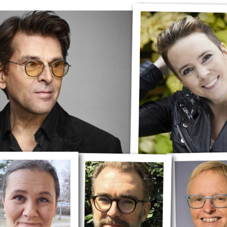
språkpolisen
rd
a
dningen digitalt