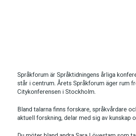
Språkforum är Språktidningens årliga konfere
Det här innehållet kräver att du accepterar cookies.
står i centrum. Årets Språkforum äger rum f
Citykonferensen i Stockholm.
Hantera cookie-inställningar
Bland talarna finns forskare, språkvårdare 
aktuell forskning, delar med sig av kunskap o
Du möter bland andra Sara Lövestam som tal