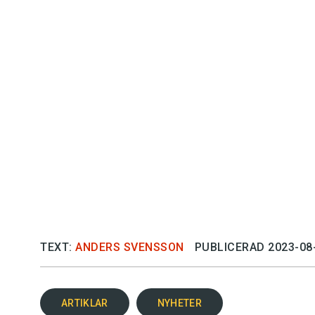
Det här innehållet kräver att du accepterar cookies.
TEXT:
ANDERS SVENSSON
PUBLICERAD 2023-08
Hantera cookie-inställningar
ARTIKLAR
NYHETER