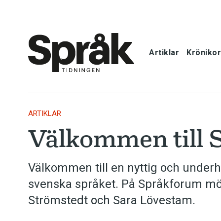
Artiklar
Krönikor
Hem
Artiklar
ARTIKLAR
Välkommen till
Krönikor
Språkfrågor
Välkommen till en nyttig och under
svenska språket. På Språkforum möt
Skrivtips
Strömstedt och Sara Lövestam.
Bokrecensi