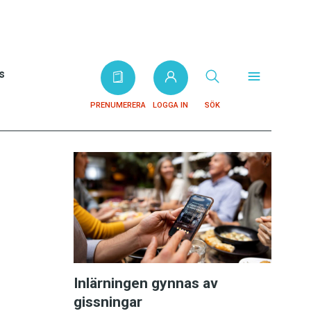
s
PRENUMERERA
LOGGA IN
SÖK
Inlärningen gynnas av
gissningar