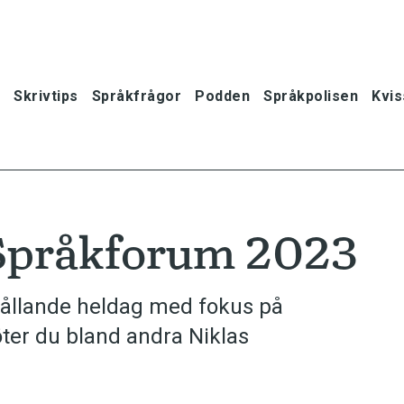
Skrivtips
Språkfrågor
Podden
Språkpolisen
Kvis
 Språkforum 2023
hållande heldag med fokus på
er du bland andra Niklas
oner