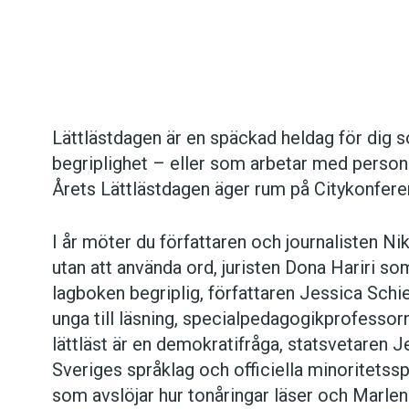
Det här innehållet kräver att du accepterar cookies.
Lättlästdagen är en späckad heldag för dig so
begriplighet – eller som arbetar med personer
Hantera cookie-inställningar
Årets Lättlästdagen äger rum på Citykonfer
I år möter du författaren och journalisten Nik
utan att använda ord, juristen Dona Hariri s
lagboken begriplig, författaren Jessica Schi
unga till läsning, specialpedagogikprofesso
lättläst är en demokratifråga, statsvetaren 
Sveriges språklag och officiella minoritetssp
som avslöjar hur tonåringar läser och Marlen