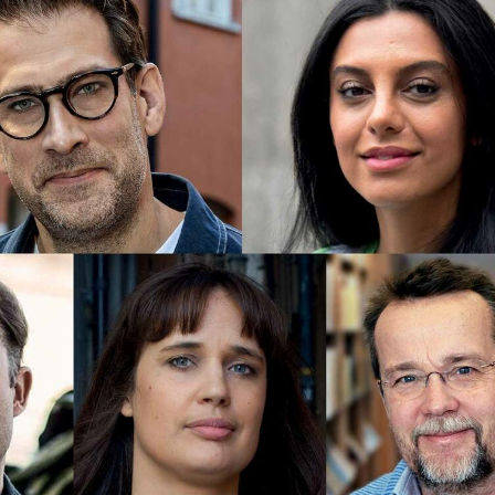
språkpolisen
rd
a
dningen digitalt