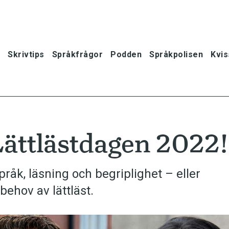
Skrivtips
Språkfrågor
Podden
Språkpolisen
Kvis
Lättlästdagen 2022!
råk, ­läsning och begriplighet – eller
ehov av lättläst.
oner