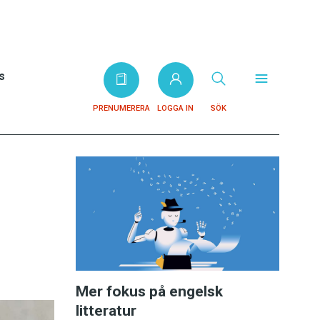
s
PRENUMERERA
LOGGA IN
SÖK
Mer fokus på engelsk
litteratur