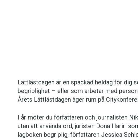
Det här innehållet kräver att du accepterar cookies.
Lättlästdagen är en späckad heldag för dig so
begriplighet – eller som arbetar med personer
Hantera cookie-inställningar
Årets Lättlästdagen äger rum på Citykonfer
I år möter du författaren och journalisten Nik
utan att använda ord, juristen Dona Hariri s
lagboken begriplig, författaren Jessica Schi