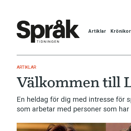
Artiklar
Krönikor
Hem
Artiklar
ARTIKLAR
Välkommen till 
Krönikor
Språkfrågor
En heldag för dig med intresse för sp
som arbetar med personer som har b
Skrivtips
Bokrecensi