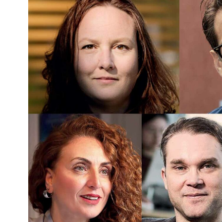
Kviss
Podden
Anmäl till 
Föreslå nyo
Annonsera
Prenumerer
Läs Språkti
Press