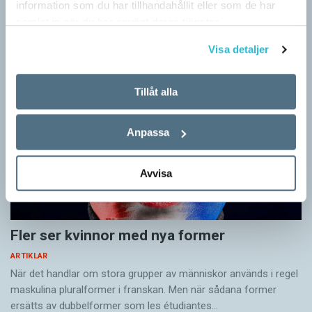
information som du har tillhandahållit eller som de har
att därefter få det rätta svaret. Det inslaget finns i flera
samlat in när du har använt deras tjänster.
populära appar…
Visa detaljer
Tillåt alla
Anpassa
Avvisa
Fler ser kvinnor med nya former
ARTIKLAR
När det handlar om stora grupper av människor används i regel
maskulina pluralformer i franskan. Men när sådana ­former
ersätts av dubbel­former som les étudiantes…