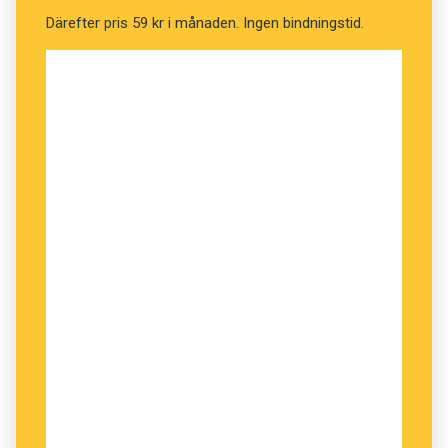
lärt sig som nu är en del av ens erfarenhet.
Därefter pris 59 kr i månaden. Ingen bindningstid.
Så nu har både du och jag lärt oss något nytt!
Innehållet på denna webbplats är
upphovsrättsligt skyddat.