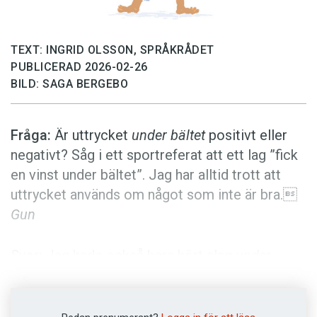
Anmäl till språkpolisen
Föreslå nyord
TEXT: INGRID OLSSON, SPRÅKRÅDET
Annonsera
PUBLICERAD 2026-02-26
Prenumerera
BILD: SAGA BERGEBO
Läs Språktidningen digitalt
Fråga:
Är uttrycket
under bältet
positivt eller
Press
negativt? Såg i ett sportreferat att ett lag ”fick
en vinst under bältet”. Jag har alltid trott att
uttrycket används om något som inte är bra.
Gun
Svar:
Jag hade också bara hört slag
under
bältet
, det vill säga att någon gör något otillåtet,
och
under-­bältet-humor
, om snuskiga skämt.
Men nu hittade jag många texter där
under