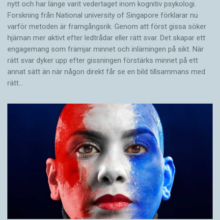
nytt och har länge varit vedertaget inom kognitiv psykologi.
Forskning från National university of Singa­pore förklarar nu
varför metoden är framgångsrik. Genom att först gissa ­söker
hjärnan mer aktivt ­efter ledtrådar eller rätt svar. Det skapar ett
engagemang som främjar minnet och inlärningen på sikt. När
rätt svar dyker upp efter gissningen förstärks minnet på ett
annat sätt än när någon direkt får se en bild tillsammans med
rätt…