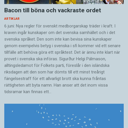
Bacon till böna och vackraste ordet
ARTIKLAR
6 juni: Nya regler för svenskt medborgarskap träder i kraft. I
kraven ingår kunskaper om det svenska samhället och i det
svenska språket. Den som inte kan bevisa sina kunskaper
genom exempelvis betyg i svenska i sfi kommer vid ett senare
tillfälle att behöva göra ett språktest. Det är ännu inte klart när
provet i svenska ska införas. Sigurður Helgi Pálmason,
alltingsledamot för Folkets parti, föreslår i den isländska
riksdagen att den som har dömts till ett minst treårigt
fängelsestraff för ett allvarligt brott ska kunna fråntas
rättigheten att byta namn. Han anser att det inom vissa
tidsramar kan finnas ett…