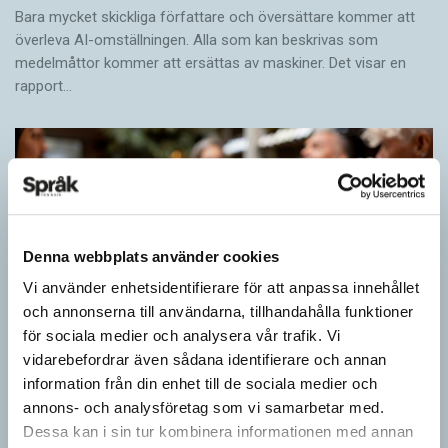
Bara mycket skickliga författare och översättare ­kommer att
överleva AI-omställningen. Alla som kan beskrivas som
medelmåttor kommer att ersättas av maskiner. Det visar en
rapport…
Denna webbplats använder cookies
Vi använder enhetsidentifierare för att anpassa innehållet
och annonserna till användarna, tillhandahålla funktioner
för sociala medier och analysera vår trafik. Vi
vidarebefordrar även sådana identifierare och annan
Inlärningen gynnas av gissningar
information från din enhet till de sociala medier och
annons- och analysföretag som vi samarbetar med.
ARTIKLAR
Dessa kan i sin tur kombinera informationen med annan
Först se en bild. Sedan gissa ordet för det bilden föreställer för