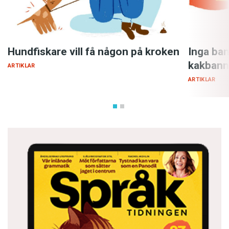
Hundfiskare vill få någon på kroken
Inga ban
kakbann
ARTIKLAR
ARTIKLAR