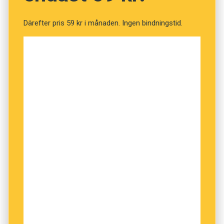
motståndare ”har betydligt större vinster under
bältet”.
Därefter pris 59 kr i månaden. Ingen bindningstid.
Uttrycket kommer, föga förvånande, från
engelskan. Där kan man, precis som i svenskan,
prata om att något regelvidrigt eller omoraliskt
är
under bältet
(”below the belt”), men där finns
även uttrycket ”under your belt” om något man
lärt sig som nu är en del av ens erfarenhet.
Så nu har både du och jag lärt oss något nytt!
Innehållet på denna webbplats är
upphovsrättsligt skyddat.