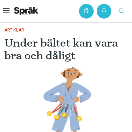
ARTIKLAR
Under bältet kan vara
Hem
bra och dåligt
Artiklar
Krönikor
Språkfrågor
Skrivtips
Bokrecensioner
Kviss
Podden