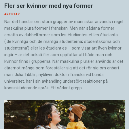
Fler ser kvinnor med nya former
ARTIKLAR
När det handlar om stora grupper av människor används i regel
maskulina pluralformer i franskan. Men när sådana ­former
ersätts av dubbel­former som les étudiantes et les étudiants
(’de kvinnliga och de manliga studenterna; studentskorna och
studenterna’) eller les étudiant·es – som visar att även kvinnor
ingår – är det också fler som uppfattar att både män och
kvinnor finns i grupperna. När maskulina pluraler används är det
där­emot många som föreställer sig att det rör sig om enbart
män. Julia Tibblin, nybliven doktor i franska vid Lunds
universitet, har i sin avhandling undersökt reaktioner på
könsinkluderande språk. Ett sådant grepp…