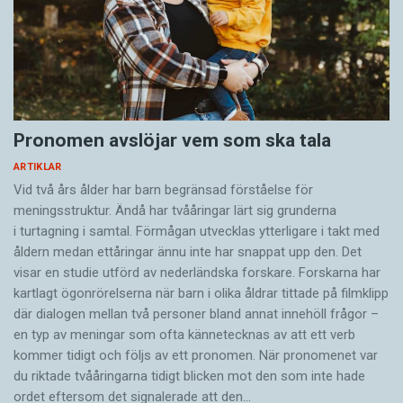
Pronomen avslöjar vem som ska tala
ARTIKLAR
Vid två års ålder har barn begränsad förståelse för
meningsstruktur. Ändå har tvååringar lärt sig grunderna
i turtagning i samtal. Förmågan utvecklas ytterligare i takt med
åldern medan ettåringar ännu inte har snappat upp den. Det
visar en studie utförd av nederländska forskare. Forskarna har
kartlagt ögonrörelserna när barn i olika åldrar tittade på filmklipp
där dialogen mellan två personer bland annat innehöll frågor –
en typ av meningar som ofta kännetecknas av att ett verb
kommer tidigt och följs av ett pronomen. När pronomenet var
du riktade tvååringarna tidigt blicken mot den som inte hade
ordet eftersom det ­signalerade att den…