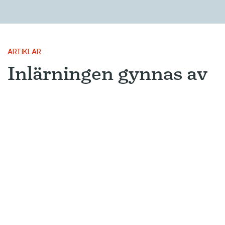
ARTIKLAR
Inlärningen gynnas av
gissningar
Ny forskning avslöjar varför metoden
som många språkinlärningsappar
använder är så framgångsrik.