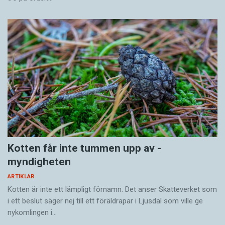
Kotten får inte tummen upp av ­
myndigheten
ARTIKLAR
Kotten är inte ett lämpligt förnamn. Det anser Skatte­verket som
i ett beslut säger nej till ett föräldra­par i Ljusdal som ville ge
nykomlingen i…