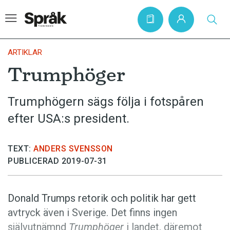
ARTIKLAR
Trumphöger
Hem
Trumphögern sägs följa i fotspåren
Artiklar
efter USA:s president.
Krönikor
Språkfrågor
TEXT:
ANDERS SVENSSON
Skrivtips
PUBLICERAD 2019-07-31
Bokrecensioner
Kviss
Donald Trumps retorik och politik har gett
avtryck även i Sverige. Det finns ingen
Podden
självutnämnd
Trumphöger
i landet, däremot