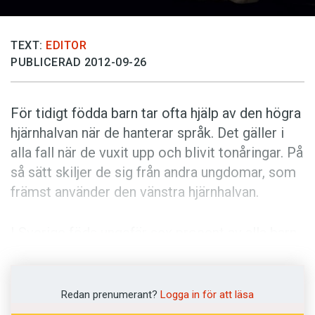
Anmäl till språkpolisen
Föreslå nyord
TEXT:
EDITOR
Annonsera
PUBLICERAD 2012-09-26
Prenumerera
Läs Språktidningen digitalt
För tidigt födda barn tar ofta hjälp av den högra
hjärnhalvan när de hanterar språk. Det gäller i
Press
alla fall när de vuxit upp och blivit tonåringar. På
så sätt skiljer de sig från andra ungdomar, som
främst använder den vänstra hjärnhalvan.
I Sverige föds ungefär sex procent av alla barn
för tidigt. Nu har språkforskare undersökt hur
denna grupp hanterar språk som tonåringar.
Sammanlagt 44 för tidigt födda sextonåringar
Redan prenumerant?
Logga in för att läsa
matchades mot en grupp barn från samma