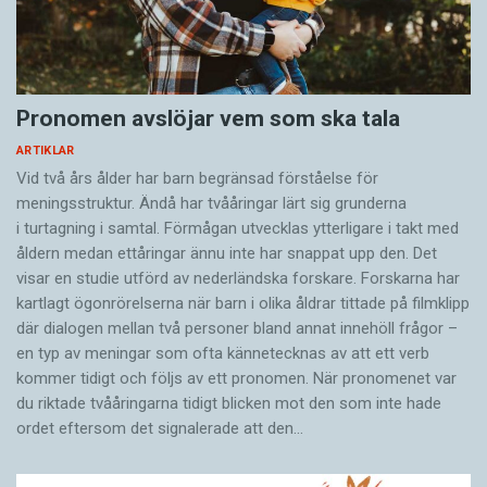
Pronomen avslöjar vem som ska tala
ARTIKLAR
Vid två års ålder har barn begränsad förståelse för
meningsstruktur. Ändå har tvååringar lärt sig grunderna
i turtagning i samtal. Förmågan utvecklas ytterligare i takt med
åldern medan ettåringar ännu inte har snappat upp den. Det
visar en studie utförd av nederländska forskare. Forskarna har
kartlagt ögonrörelserna när barn i olika åldrar tittade på filmklipp
där dialogen mellan två personer bland annat innehöll frågor –
en typ av meningar som ofta kännetecknas av att ett verb
kommer tidigt och följs av ett pronomen. När pronomenet var
du riktade tvååringarna tidigt blicken mot den som inte hade
ordet eftersom det ­signalerade att den…