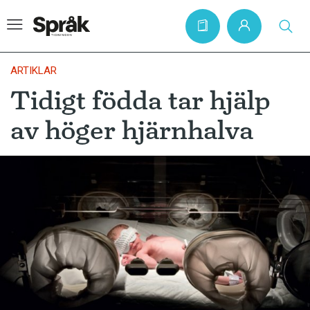
ARTIKLAR
Tidigt födda tar hjälp
Hem
av höger hjärnhalva
Artiklar
Krönikor
Språkfrågor
Skrivtips
Bokrecensioner
Kviss
Podden