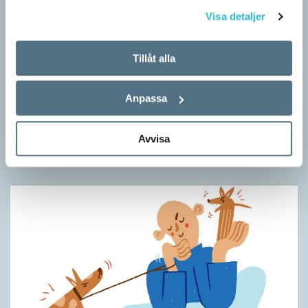
Visa detaljer
Tillåt alla
Pronomen avslöjar vem som ska tala
Anpassa
ARTIKLAR
Vid två års ålder har barn begränsad förståelse för
Avvisa
meningsstruktur. Ändå har tvååringar lärt sig grunderna
i turtagning i samtal. Förmågan utvecklas ytterligare i takt med…