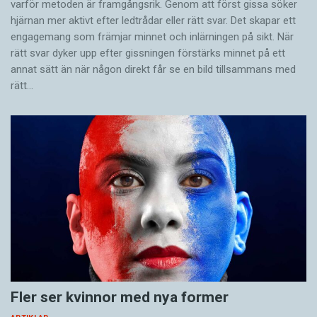
varför metoden är framgångsrik. Genom att först gissa ­söker
hjärnan mer aktivt ­efter ledtrådar eller rätt svar. Det skapar ett
engagemang som främjar minnet och inlärningen på sikt. När
rätt svar dyker upp efter gissningen förstärks minnet på ett
annat sätt än när någon direkt får se en bild tillsammans med
rätt…
Fler ser kvinnor med nya former