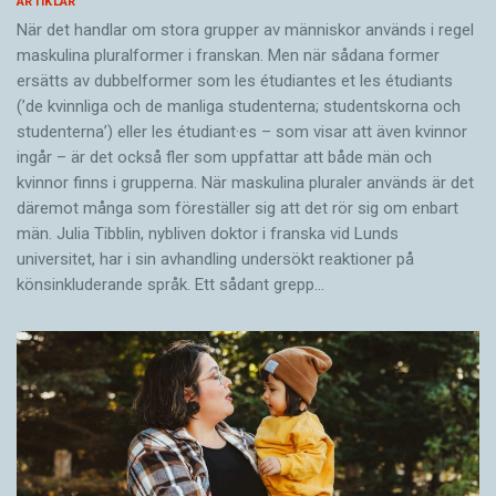
ARTIKLAR
När det handlar om stora grupper av människor används i regel
maskulina pluralformer i franskan. Men när sådana ­former
ersätts av dubbel­former som les étudiantes et les étudiants
(’de kvinnliga och de manliga studenterna; studentskorna och
studenterna’) eller les étudiant·es – som visar att även kvinnor
ingår – är det också fler som uppfattar att både män och
kvinnor finns i grupperna. När maskulina pluraler används är det
där­emot många som föreställer sig att det rör sig om enbart
män. Julia Tibblin, nybliven doktor i franska vid Lunds
universitet, har i sin avhandling undersökt reaktioner på
könsinkluderande språk. Ett sådant grepp…