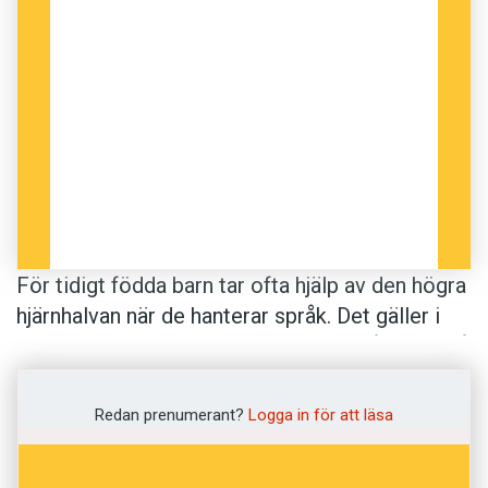
För tidigt födda barn tar ofta hjälp av den högra
hjärnhalvan när de hanterar språk. Det gäller i
alla fall när de vuxit upp och blivit tonåringar. På
så sätt skiljer de sig från andra ungdomar, som
främst använder den vänstra hjärnhalvan.
Redan prenumerant?
Logga in för att läsa
I Sverige föds ungefär sex procent av alla barn