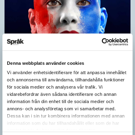
Fler ser kvinnor med nya former
ARTIKLAR
Denna webbplats använder cookies
När det handlar om stora grupper av människor används i regel
Vi använder enhetsidentifierare för att anpassa innehållet
maskulina pluralformer i franskan. Men när sådana ­former
och annonserna till användarna, tillhandahålla funktioner
ersätts av dubbel­former som les étudiantes…
för sociala medier och analysera vår trafik. Vi
vidarebefordrar även sådana identifierare och annan
information från din enhet till de sociala medier och
annons- och analysföretag som vi samarbetar med.
Dessa kan i sin tur kombinera informationen med annan
information som du har tillhandahållit eller som de har
samlat in när du har använt deras tjänster.