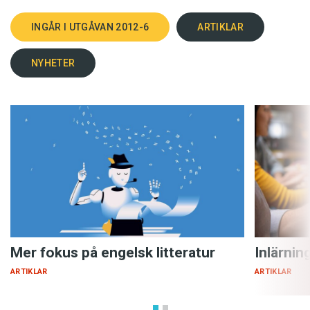
INGÅR I UTGÅVAN 2012-6
ARTIKLAR
NYHETER
Mer fokus på engelsk litteratur
Inlärnin
ARTIKLAR
ARTIKLAR