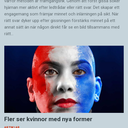
varför metoden är framgångsrik. Genom att först gissa ­söker
hjärnan mer aktivt ­efter ledtrådar eller rätt svar. Det skapar ett
engagemang som främjar minnet och inlärningen på sikt. När
rätt svar dyker upp efter gissningen förstärks minnet på ett
annat sätt än när någon direkt får se en bild tillsammans med
rätt…
Fler ser kvinnor med nya former
ARTIKLAR