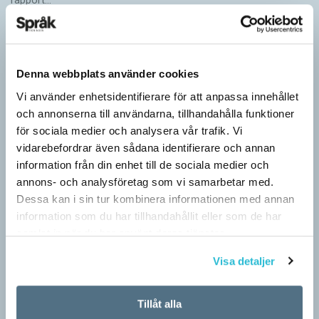
Denna webbplats använder cookies
Vi använder enhetsidentifierare för att anpassa innehållet
och annonserna till användarna, tillhandahålla funktioner
för sociala medier och analysera vår trafik. Vi
vidarebefordrar även sådana identifierare och annan
information från din enhet till de sociala medier och
annons- och analysföretag som vi samarbetar med.
Dessa kan i sin tur kombinera informationen med annan
Inlärningen gynnas av gissningar
information som du har tillhandahållit eller som de har
samlat in när du har använt deras tjänster.
ARTIKLAR
Först se en bild. Sedan gissa ordet för det bilden föreställer för
Visa detaljer
att därefter få det rätta svaret. Det inslaget finns i flera
populära appar…
Tillåt alla