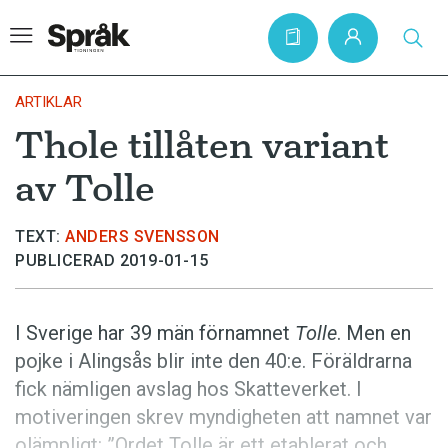
ARTIKLAR
Thole tillåten variant
Hem
av Tolle
Artiklar
Krönikor
TEXT:
ANDERS SVENSSON
PUBLICERAD 2019-01-15
Språkfrågor
Skrivtips
I Sverige har 39 män förnamnet
Tolle
. Men en
Bokrecensioner
pojke i Alingsås blir inte den 40:e. Föräldrarna
Kviss
fick nämligen avslag hos Skatteverket. I
motiveringen skrev myndigheten att namnet var
Podden
olämpligt: ”Ordet Tolle är ett etablerat och