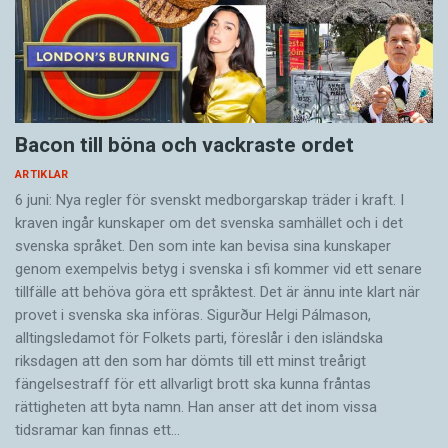
Bacon till böna och vackraste ordet
ARTIKLAR
6 juni: Nya regler för svenskt medborgarskap träder i kraft. I
kraven ingår kunskaper om det svenska samhället och i det
svenska språket. Den som inte kan bevisa sina kunskaper
genom exempelvis betyg i svenska i sfi kommer vid ett senare
tillfälle att behöva göra ett språktest. Det är ännu inte klart när
provet i svenska ska införas. Sigurður Helgi Pálmason,
alltingsledamot för Folkets parti, föreslår i den isländska
riksdagen att den som har dömts till ett minst treårigt
fängelsestraff för ett allvarligt brott ska kunna fråntas
rättigheten att byta namn. Han anser att det inom vissa
tidsramar kan finnas ett…