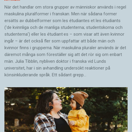
När det handlar om stora grupper av människor används i regel
maskulina pluralformer i franskan. Men när sådana ­former
ersätts av dubbel­former som les étudiantes et les étudiants
(’de kvinnliga och de manliga studenterna; studentskorna och
studenterna’) eller les étudiant·es – som visar att även kvinnor
ingår – är det också fler som uppfattar att både män och
kvinnor finns i grupperna. När maskulina pluraler används är det
där­emot många som föreställer sig att det rör sig om enbart
män. Julia Tibblin, nybliven doktor i franska vid Lunds
universitet, har i sin avhandling undersökt reaktioner på
könsinkluderande språk. Ett sådant grepp…