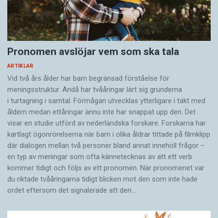
Pronomen avslöjar vem som ska tala
ARTIKLAR
Vid två års ålder har barn begränsad förståelse för
meningsstruktur. Ändå har tvååringar lärt sig grunderna
i turtagning i samtal. Förmågan utvecklas ytterligare i takt med
åldern medan ettåringar ännu inte har snappat upp den. Det
visar en studie utförd av nederländska forskare. Forskarna har
kartlagt ögonrörelserna när barn i olika åldrar tittade på filmklipp
där dialogen mellan två personer bland annat innehöll frågor –
en typ av meningar som ofta kännetecknas av att ett verb
kommer tidigt och följs av ett pronomen. När pronomenet var
du riktade tvååringarna tidigt blicken mot den som inte hade
ordet eftersom det ­signalerade att den…