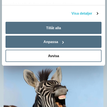
samlat in när du har använt deras tjänster.
Visa detaljer
Tillåt alla
Hundfiskare vill få någon på kroken
ARTIKLAR
Anpassa
Fråga: Jag har hört om catfishing, men nu har jag sett
dogfishing användas om folks profiler på dejtningappar också.
Vad betyder det? Jona Svar: Både…
Avvisa