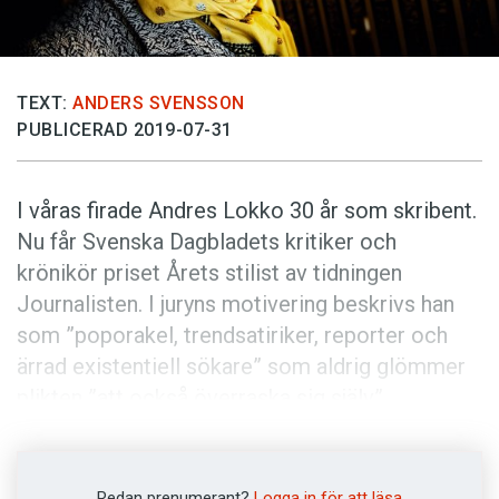
Anmäl till språkpolisen
Föreslå nyord
Annonsera
TEXT:
ANDERS SVENSSON
PUBLICERAD 2019-07-31
Prenumerera
Läs Språktidningen digitalt
I våras firade Andres Lokko 30 år som skribent.
Press
Nu får Svenska Dagbladets kritiker och
krönikör priset Årets stilist av tidningen
Journalisten. I juryns motivering beskrivs han
som ”poporakel, trendsatiriker, reporter och
ärrad existentiell sökare” som aldrig glömmer
plikten ”att också överraska sig själv”.
– Jag blev särskilt glad över att juryn kunde
skönja en utveckling i mitt skrivande – även om
Redan prenumerant?
Logga in för att läsa