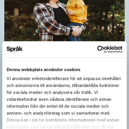
Pronomen avslöjar vem som ska tala
ARTIKLAR
Vid två års ålder har barn begränsad förståelse för
Denna webbplats använder cookies
meningsstruktur. Ändå har tvååringar lärt sig grunderna
Vi använder enhetsidentifierare för att anpassa innehållet
i turtagning i samtal. Förmågan utvecklas ytterligare i takt med…
och annonserna till användarna, tillhandahålla funktioner
för sociala medier och analysera vår trafik. Vi
vidarebefordrar även sådana identifierare och annan
information från din enhet till de sociala medier och
annons- och analysföretag som vi samarbetar med.
Dessa kan i sin tur kombinera informationen med annan
information som du har tillhandahållit eller som de har