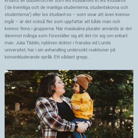
ersätts av dubbel­former som les étudiantes et les étudiants
(’de kvinnliga och de manliga studenterna; studentskorna och
studenterna’) eller les étudiant·es – som visar att även kvinnor
ingår – är det också fler som uppfattar att både män och
kvinnor finns i grupperna. När maskulina pluraler används är det
där­emot många som föreställer sig att det rör sig om enbart
män. Julia Tibblin, nybliven doktor i franska vid Lunds
universitet, har i sin avhandling undersökt reaktioner på
könsinkluderande språk. Ett sådant grepp…