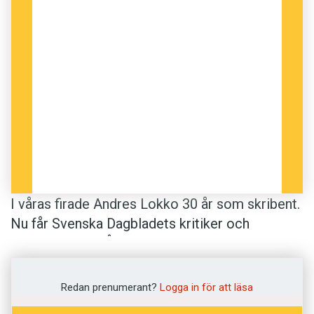
I våras firade Andres Lokko 30 år som skribent.
Nu får Svenska Dagbladets kritiker och
krönikör priset Årets stilist av tidningen
Journalisten. I juryns motivering beskrivs han
som ”poporakel, trendsatiriker, reporter och
Redan prenumerant?
Logga in för att läsa
ärrad existentiell sökare” som aldrig glömmer