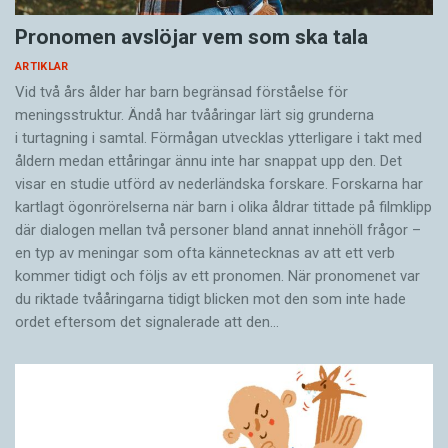
Pronomen avslöjar vem som ska tala
ARTIKLAR
Vid två års ålder har barn begränsad förståelse för
meningsstruktur. Ändå har tvååringar lärt sig grunderna
i turtagning i samtal. Förmågan utvecklas ytterligare i takt med
åldern medan ettåringar ännu inte har snappat upp den. Det
visar en studie utförd av nederländska forskare. Forskarna har
kartlagt ögonrörelserna när barn i olika åldrar tittade på filmklipp
där dialogen mellan två personer bland annat innehöll frågor –
en typ av meningar som ofta kännetecknas av att ett verb
kommer tidigt och följs av ett pronomen. När pronomenet var
du riktade tvååringarna tidigt blicken mot den som inte hade
ordet eftersom det ­signalerade att den…