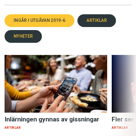
INGÅR I UTGÅVAN 2019-6
ARTIKLAR
NYHETER
Inlärningen gynnas av gissningar
Fler ser
ARTIKLAR
ARTIKLAR