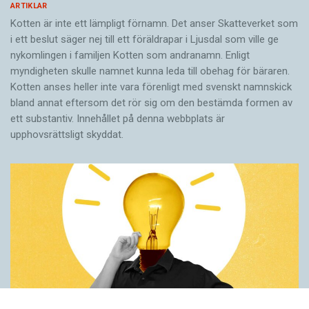
ARTIKLAR
Kotten är inte ett lämpligt förnamn. Det anser Skatte­verket som
i ett beslut säger nej till ett föräldra­par i Ljusdal som ville ge
nykomlingen i familjen Kotten som andranamn. Enligt
myndigheten skulle namnet kunna leda till obehag för bäraren.
Kotten anses heller inte vara förenligt med svenskt namnskick
bland annat eftersom det rör sig om den bestämda formen av
ett substantiv. Innehållet på denna webbplats är
upphovsrättsligt skyddat.