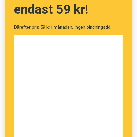
Vi döpte henne till Lucie i andranamn som är ett
endast 59 kr!
släktnamn på Stellas pappas sida. Då minns jag
att Stellas farmor sade att det var en
kombination med mycket ljus, eftersom Lucie
Därefter pris 59 kr i månaden. Ingen bindningstid.
kommer av det latinska ordet för ’ljus’. Det hade
inte jag tänkt på.
S: Om jag skulle få barn så skulle jag nog döpa
det till något lite ovanligt, men inte konstigt.
Jag har sluppit känna att jag har ett tråkigt
namn eller att jag bara är en i mängden.
NAMNET STELLA: I Sverige finns 4 691 kvinnor
som heter Stella i förnamn. Av dessa har 3 768
Stella som tilltalsnamn.