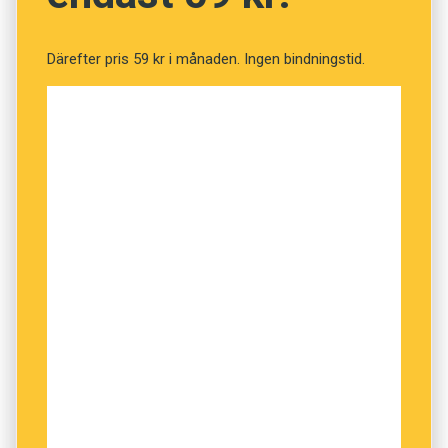
C: Och det är ju lite roligt att Stella nu
doktorerar i astrofysik …
Därefter pris 59 kr i månaden. Ingen bindningstid.
Vi döpte henne till Lucie i andranamn som är ett
släktnamn på Stellas pappas sida. Då minns jag
att Stellas farmor sade att det var en
kombination med mycket ljus, eftersom Lucie
kommer av det latinska ordet för ’ljus’. Det hade
inte jag tänkt på.
S: Om jag skulle få barn så skulle jag nog döpa
det till något lite ovanligt, men inte konstigt.
Jag har sluppit känna att jag har ett tråkigt
namn eller att jag bara är en i mängden.
NAMNET STELLA: I Sverige finns 4 691 kvinnor