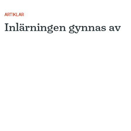
ARTIKLAR
Inlärningen gynnas av
gissningar
Ny forskning avslöjar varför metoden
som många språkinlärningsappar
använder är så framgångsrik.