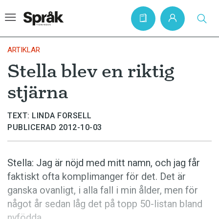
ARTIKLAR
Stella blev en riktig
Hem
stjärna
Artiklar
Krönikor
TEXT: LINDA FORSELL
PUBLICERAD 2012-10-03
Språkfrågor
Skrivtips
Stella: Jag är nöjd med mitt namn, och jag får
Bokrecensioner
faktiskt ofta komplimanger för det. Det är
Kviss
ganska ovanligt, i alla fall i min ålder, men för
något år sedan låg det på topp 50-listan bland
Podden
nyfödda.