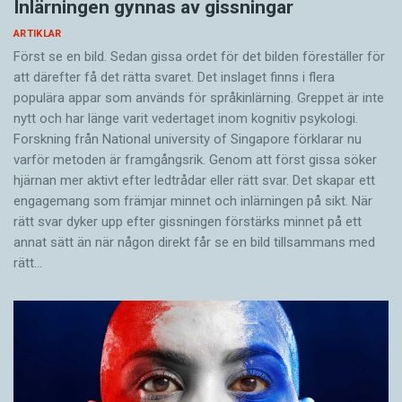
Inlärningen gynnas av gissningar
ARTIKLAR
Först se en bild. Sedan gissa ordet för det bilden föreställer för
att därefter få det rätta svaret. Det inslaget finns i flera
populära appar som används för språkinlärning. Greppet är inte
nytt och har länge varit vedertaget inom kognitiv psykologi.
Forskning från National university of Singa­pore förklarar nu
varför metoden är framgångsrik. Genom att först gissa ­söker
hjärnan mer aktivt ­efter ledtrådar eller rätt svar. Det skapar ett
engagemang som främjar minnet och inlärningen på sikt. När
rätt svar dyker upp efter gissningen förstärks minnet på ett
annat sätt än när någon direkt får se en bild tillsammans med
rätt…