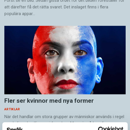
Först se en bild. Sedan gissa ordet för det bilden föreställer för
att därefter få det rätta svaret. Det inslaget finns i flera
populära appar…
Fler ser kvinnor med nya former
ARTIKLAR
När det handlar om stora grupper av människor används i regel
maskulina pluralformer i franskan. Men när sådana ­former
ersätts av dubbel­former som les étudiantes…