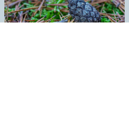
Kotten får inte tummen upp av ­
myndigheten
ARTIKLAR
Kotten är inte ett lämpligt förnamn. Det anser Skatte­verket som
i ett beslut säger nej till ett föräldra­par i Ljusdal som ville ge
nykomlingen i familjen Kotten som andranamn. Enligt
myndigheten skulle namnet kunna leda till obehag för bäraren.
Kotten anses heller inte vara förenligt med svenskt namnskick
bland annat eftersom det rör sig om den bestämda formen av
ett substantiv. Innehållet på denna webbplats är
upphovsrättsligt skyddat.