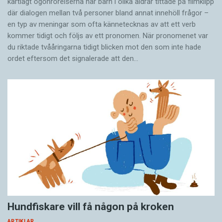
kartlagt ögonrörelserna när barn i olika åldrar tittade på filmklipp
där dialogen mellan två personer bland annat innehöll frågor –
en typ av meningar som ofta kännetecknas av att ett verb
kommer tidigt och följs av ett pronomen. När pronomenet var
du riktade tvååringarna tidigt blicken mot den som inte hade
ordet eftersom det ­signalerade att den…
Hundfiskare vill få någon på kroken
ARTIKLAR