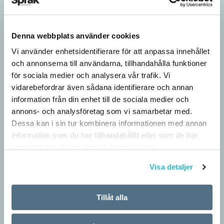
Denna webbplats använder cookies
Vi använder enhetsidentifierare för att anpassa innehållet
och annonserna till användarna, tillhandahålla funktioner
för sociala medier och analysera vår trafik. Vi
vidarebefordrar även sådana identifierare och annan
information från din enhet till de sociala medier och
annons- och analysföretag som vi samarbetar med.
Dessa kan i sin tur kombinera informationen med annan
information som du har tillhandahållit eller som de har
samlat in när du har använt deras tjänster.
Pronomen avslöjar vem som ska tala
ARTIKLAR
Visa detaljer
Vid två års ålder har barn begränsad förståelse för
meningsstruktur. Ändå har tvååringar lärt sig grunderna
Tillåt alla
i turtagning i samtal. Förmågan utvecklas ytterligare i takt med…