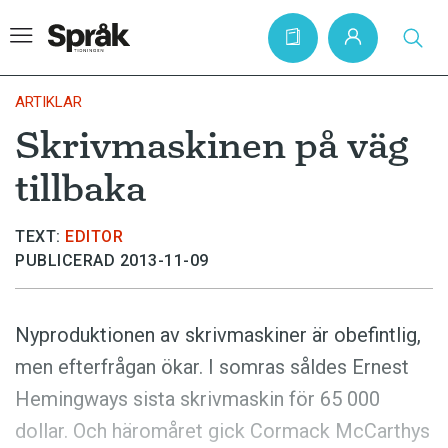
ARTIKLAR
Skrivmaskinen på väg
Hem
tillbaka
Artiklar
Krönikor
TEXT:
EDITOR
PUBLICERAD 2013-11-09
Språkfrågor
Skrivtips
Nyproduktionen av skrivmaskiner är obefintlig,
Bokrecensioner
men efterfrågan ökar. I somras såldes Ernest
Kviss
Hemingways sista skrivmaskin för 65 000
Podden
dollar. Och häromåret gick Cormack McCarthys