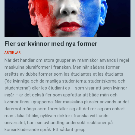
Fler ser kvinnor med nya former
ARTIKLAR
När det handlar om stora grupper av människor används i regel
maskulina pluralformer i franskan. Men när sådana ­former
ersätts av dubbel­former som les étudiantes et les étudiants
(’de kvinnliga och de manliga studenterna; studentskorna och
studenterna’) eller les étudiant·es – som visar att även kvinnor
ingår – är det också fler som uppfattar att både män och
kvinnor finns i grupperna. När maskulina pluraler används är det
där­emot många som föreställer sig att det rör sig om enbart
män. Julia Tibblin, nybliven doktor i franska vid Lunds
universitet, har i sin avhandling undersökt reaktioner på
könsinkluderande språk. Ett sådant grepp…