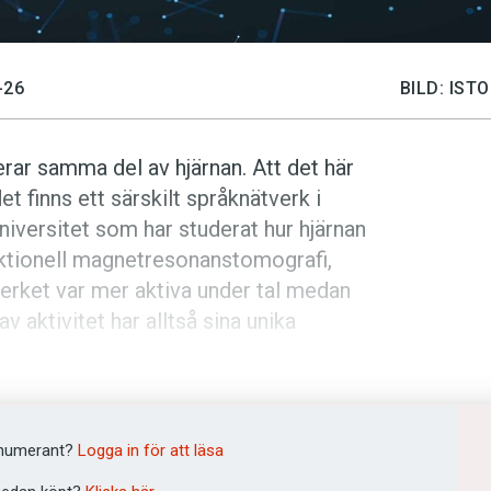
-26
BILD: IS
rar samma del av hjärnan. Att det här
 finns ett särskilt språknätverk i
niversitet som har studerat hur hjärnan
nktionell magnetresonanstomografi,
verket var mer aktiva under tal medan
v aktivitet har alltså sina unika
nan som förknippas med social
lyssnande. Det kan vara ett bevis för att
numerant?
Logga in för att läsa
verföra information utan också om att