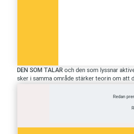
DEN SOM TALAR
och den som lyssnar aktive
sker i samma område stärker teorin om att det
hjärnan. Det anser forskare vid Stockholms u
bearbetar tal och lyssnande med hjälp av fu
Redan pre
fMRI. Men vissa regioner i det språkliga nät
R
andra var mer aktiva vid lyssnande. Varje typ a
processer.