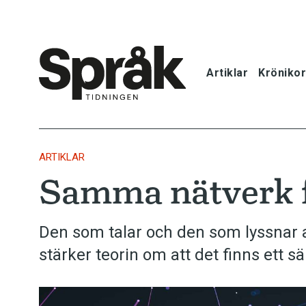
Artiklar
Krönikor
Hem
Artiklar
ARTIKLAR
Samma nätverk f
Krönikor
Språkfrågor
Den som talar och den som lyssnar 
stärker teorin om att det finns ett sä
Skrivtips
Bokrecensi