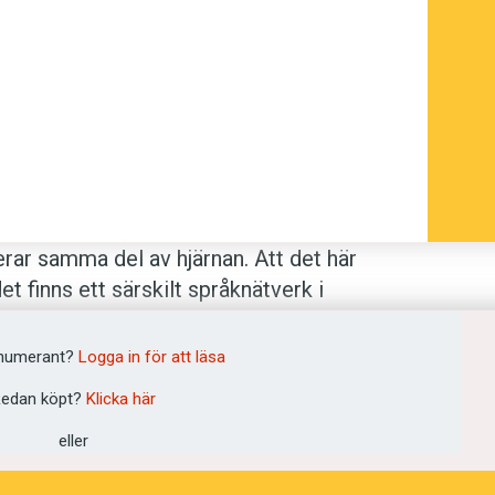
rar samma del av hjärnan. Att det här
 finns ett särskilt språknätverk i
niversitet som har studerat hur hjärnan
nktionell magnetresonanstomografi,
numerant?
Logga in för att läsa
verket var mer aktiva under tal medan
edan köpt?
Klicka här
v aktivitet har alltså sina unika
eller