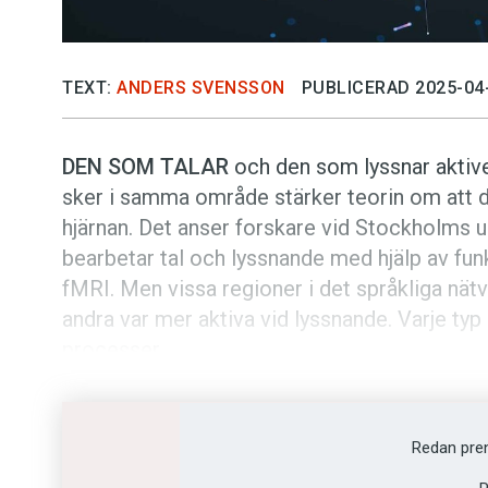
TEXT:
ANDERS SVENSSON
PUBLICERAD 2025-04
DEN SOM TALAR
och den som lyssnar aktive
sker i samma område stärker teorin om att det
hjärnan. Det anser forskare vid Stockholms u
bearbetar tal och lyssnande med hjälp av fu
fMRI. Men vissa regioner i det språkliga nät
andra var mer aktiva vid lyssnande. Varje typ a
processer.
Resultaten visar dessutom att delar av hjär
interaktion var mer aktiva under tal än under 
Redan pre
kommunikationen inte bara handlar om att ö