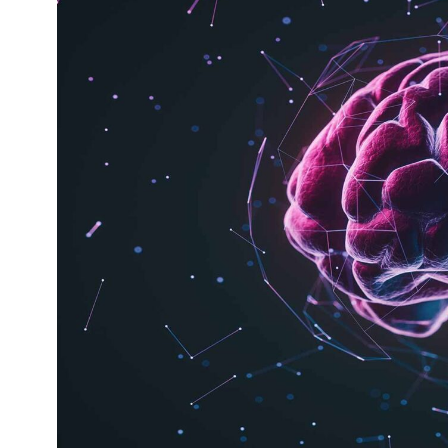
Kviss
Podden
Anmäl till 
Föreslå nyo
Annonsera
Prenumerer
Läs Språkti
Press