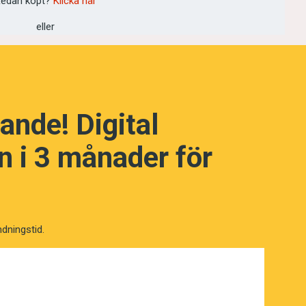
edan köpt?
Klicka här
eller
ande! Digital
 i 3 månader för
ndningstid.