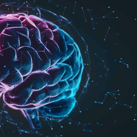
språkpolisen
rd
a
dningen digitalt