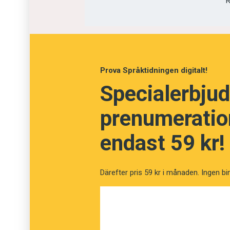
R
förstå samtalspartnerns perspektiv.
Prova Språktidningen digitalt!
Specialerbjud
prenumeration
endast 59 kr!
Därefter pris 59 kr i månaden. Ingen bi