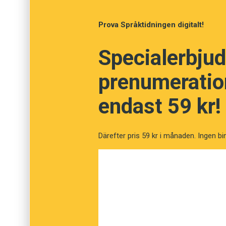
Resultaten visar dessutom att delar av hjär
interaktion var mer aktiva under tal än under 
Prova Språktidningen digitalt!
kommunikationen inte bara handlar om att ö
förstå samtalspartnerns perspektiv.
Specialerbjud
prenumeration
endast 59 kr!
Därefter pris 59 kr i månaden. Ingen bi