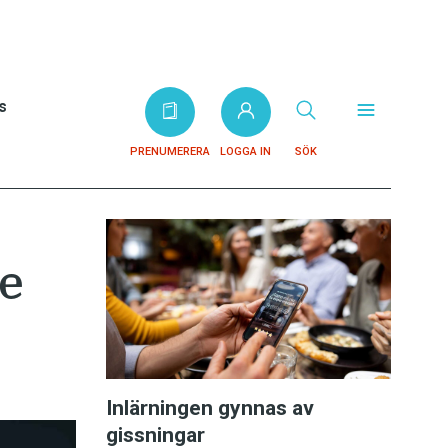
s
PRENUMERERA
LOGGA IN
SÖK
e
Inlärningen gynnas av
gissningar