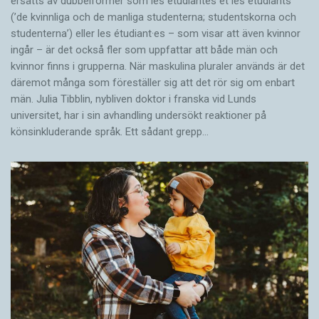
ersätts av dubbel­former som les étudiantes et les étudiants
(’de kvinnliga och de manliga studenterna; studentskorna och
studenterna’) eller les étudiant·es – som visar att även kvinnor
ingår – är det också fler som uppfattar att både män och
kvinnor finns i grupperna. När maskulina pluraler används är det
där­emot många som föreställer sig att det rör sig om enbart
män. Julia Tibblin, nybliven doktor i franska vid Lunds
universitet, har i sin avhandling undersökt reaktioner på
könsinkluderande språk. Ett sådant grepp…