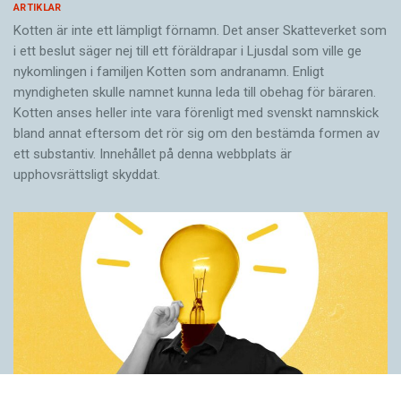
ARTIKLAR
Kotten är inte ett lämpligt förnamn. Det anser Skatte­verket som
i ett beslut säger nej till ett föräldra­par i Ljusdal som ville ge
nykomlingen i familjen Kotten som andranamn. Enligt
myndigheten skulle namnet kunna leda till obehag för bäraren.
Kotten anses heller inte vara förenligt med svenskt namnskick
bland annat eftersom det rör sig om den bestämda formen av
ett substantiv. Innehållet på denna webbplats är
upphovsrättsligt skyddat.