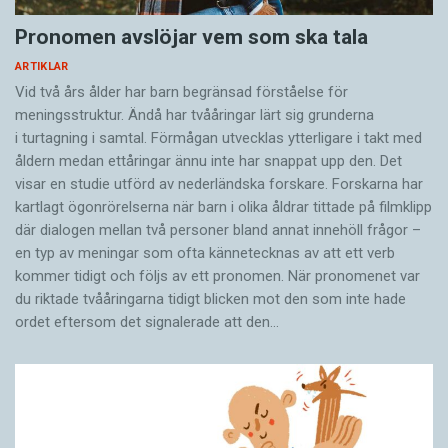
Pronomen avslöjar vem som ska tala
ARTIKLAR
Vid två års ålder har barn begränsad förståelse för
meningsstruktur. Ändå har tvååringar lärt sig grunderna
i turtagning i samtal. Förmågan utvecklas ytterligare i takt med
åldern medan ettåringar ännu inte har snappat upp den. Det
visar en studie utförd av nederländska forskare. Forskarna har
kartlagt ögonrörelserna när barn i olika åldrar tittade på filmklipp
där dialogen mellan två personer bland annat innehöll frågor –
en typ av meningar som ofta kännetecknas av att ett verb
kommer tidigt och följs av ett pronomen. När pronomenet var
du riktade tvååringarna tidigt blicken mot den som inte hade
ordet eftersom det ­signalerade att den…