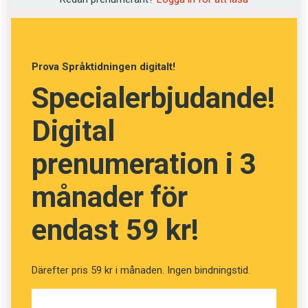
betrakta som en del av språket: det lärs in
samtidigt med språkförmågan och planeras för
att gynna kommunikation. Vår förmåga att
Prova Språktidningen digitalt!
identifiera olika typer av skratt är också
Specialerbjudande!
universell, enligt Greg Bryant, som har prövat
saken på 884 personer från 21 länder.
Digital
prenumeration i 3
månader för
endast 59 kr!
Därefter pris 59 kr i månaden. Ingen bindningstid.