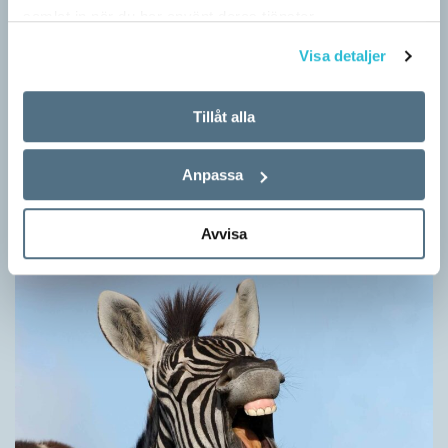
samlat in när du har använt deras tjänster.
Visa detaljer
Tillåt alla
Hundfiskare vill få någon på kroken
ARTIKLAR
Anpassa
Fråga: Jag har hört om catfishing, men nu har jag sett
dogfishing användas om folks profiler på dejtningappar också.
Vad betyder det? Jona Svar: Både…
Avvisa