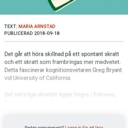
Anmäl till språkpolisen
Föreslå nyord
Annonsera
TEXT:
MARIA ARNSTAD
PUBLICERAD 2018-09-18
Prenumerera
Läs Språktidningen digitalt
Det går att höra skillnad på ett spontant skratt
Press
och ett skratt som frambringas mer medvetet.
Detta fascinerar kognitionsvetaren Greg Bryant
vid University of California.
Det naturliga skrattet ligger högre i frekvens,
ljudstyrka och består av en serie oartikulerade
ljud. Det medvetna garvet, å sin sida, skapas i
samma del av hjärnan som kontrollerar tungan
och läpparna. Detta skratt kan man alltså
Redan prenumerant?
Logga in för att läsa