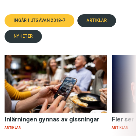
INGÅR I UTGÅVAN 2018-7
ARTIKLAR
NYHETER
Inlärningen gynnas av gissningar
Fler ser
ARTIKLAR
ARTIKLAR