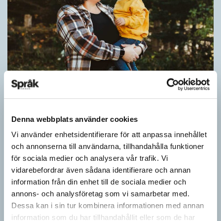
Pronomen avslöjar vem som ska tala
ARTIKLAR
Vid två års ålder har barn begränsad förståelse för
Denna webbplats använder cookies
meningsstruktur. Ändå har tvååringar lärt sig grunderna
Vi använder enhetsidentifierare för att anpassa innehållet
i turtagning i samtal. Förmågan utvecklas ytterligare i takt med…
och annonserna till användarna, tillhandahålla funktioner
för sociala medier och analysera vår trafik. Vi
vidarebefordrar även sådana identifierare och annan
information från din enhet till de sociala medier och
annons- och analysföretag som vi samarbetar med.
Dessa kan i sin tur kombinera informationen med annan
information som du har tillhandahållit eller som de har