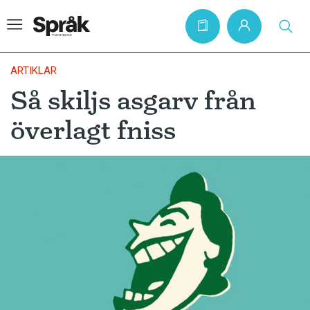
ARTIKLAR
Så skiljs asgarv från
Hem
överlagt fniss
Artiklar
Krönikor
Språkfrågor
Skrivtips
Bokrecensioner
Kviss
Podden