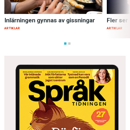
Inlärningen gynnas av gissningar
Fler ser
ARTIKLAR
ARTIKLAR