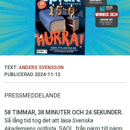
Anmäl till språkpolisen
Föreslå nyord
Annonsera
Prenumerera
Läs Språktidningen digitalt
Press
TEXT:
ANDERS SVENSSON
PUBLICERAD 2024-11-12
PRESSMEDDELANDE
58 TIMMAR, 38 MINUTER OCH 24 SEKUNDER.
Så lång tid tog det att läsa
Svenska
Akademiens ordlista
, SAOL, från pärm till pärm.