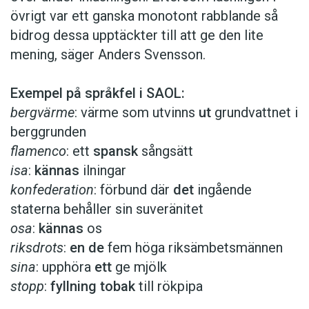
övrigt var ett ganska monotont rabblande så
bidrog dessa upptäckter till att ge den lite
mening, säger Anders Svensson.
Exempel på språkfel i SAOL:
bergvärme
: värme som ut­vinns
ut
grund­vattnet i
berg­grunden
flamenco
: ett
spansk
sångsätt
isa
:
kännas
ilningar
konfederation
: förbund där
det
ingående
staterna behåller sin suveränitet
osa
:
kännas
os
riksdrots
:
en de
fem höga riksämbetsmännen
sina
: upphöra
ett
ge mjölk
stopp
:
fyllning tobak
till rökpipa