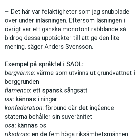
– Det här var felaktigheter som jag snubblade
över under inläsningen. Eftersom läsningen i
övrigt var ett ganska monotont rabblande så
bidrog dessa upptäckter till att ge den lite
mening, säger Anders Svensson.
Exempel på språkfel i SAOL:
bergvärme
: värme som ut­vinns
ut
grund­vattnet i
berg­grunden
flamenco
: ett
spansk
sångsätt
isa
:
kännas
ilningar
konfederation
: förbund där
det
ingående
staterna behåller sin suveränitet
osa
:
kännas
os
riksdrots
:
en de
fem höga riksämbetsmännen