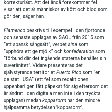
korrekturläst. Att det ändå förekommer fel
visar att det är människor av kött och blod som
gör den, säger han.
Flamenco
beskrivs till exempel i den fjortonde
och senaste upplagan av SAOL från 2015 som
”ett spansk sångsätt”, verbet
sina
som
”upphöra ett ge mjölk” och
konfederation
som
”förbund där det ingående staterna behåller sin
suveränitet”. Vidare presenteras det
självstyrande territoriet
Puerto Rico
som ”en
delstat i USA” (ett fel som redaktionen
uppenbarligen fått påpekat för sig eftersom det
är ändrat i den digitala men inte i den tryckta
upplagan) medan
kopparorm
har den mindre
hjälpsamma betydelsen ’kopparorm’.