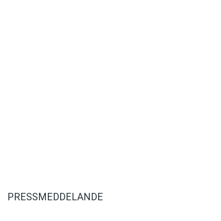
Det här innehållet kräver att du accepterar cookies.
Hantera cookie-inställningar
PRESSMEDDELANDE
Det här innehållet kräver att du accepterar cookies.