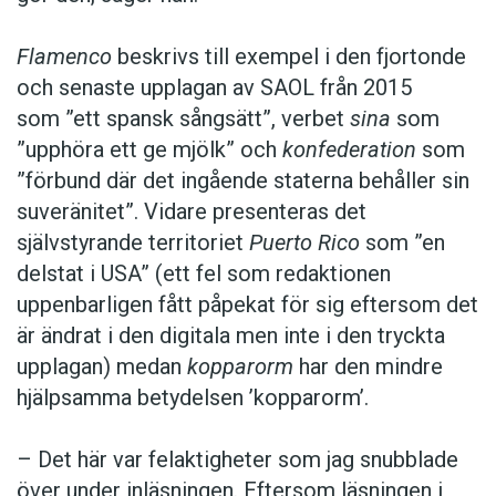
Flamenco
beskrivs till exempel i den fjortonde
och senaste upplagan av SAOL från 2015
som ”ett spansk sångsätt”, verbet
sina
som
”upphöra ett ge mjölk” och
konfederation
som
”förbund där det ingående staterna behåller sin
suveränitet”. Vidare presenteras det
självstyrande territoriet
Puerto Rico
som ”en
delstat i USA” (ett fel som redaktionen
uppenbarligen fått påpekat för sig eftersom det
är ändrat i den digitala men inte i den tryckta
upplagan) medan
kopparorm
har den mindre
hjälpsamma betydelsen ’kopparorm’.
– Det här var felaktigheter som jag snubblade
över under inläsningen. Eftersom läsningen i