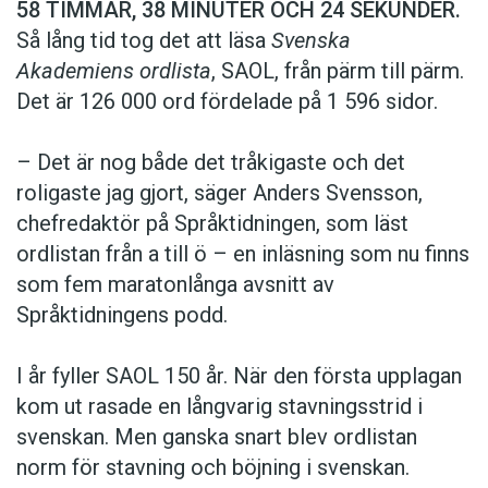
58 TIMMAR, 38 MINUTER OCH 24 SEKUNDER.
Hantera cookie-inställningar
Så lång tid tog det att läsa
Svenska
Akademiens ordlista
, SAOL, från pärm till pärm.
Det är 126 000 ord fördelade på 1 596 sidor.
– Det är nog både det tråkigaste och det
roligaste jag gjort, säger Anders Svensson,
chefredaktör på Språktidningen, som läst
ordlistan från a till ö – en inläsning som nu finns
som fem maratonlånga avsnitt av
Språktidningens podd.
I år fyller SAOL 150 år. När den första upplagan
kom ut rasade en långvarig stavningsstrid i
svenskan. Men ganska snart blev ordlistan
norm för stavning och böjning i svenskan.