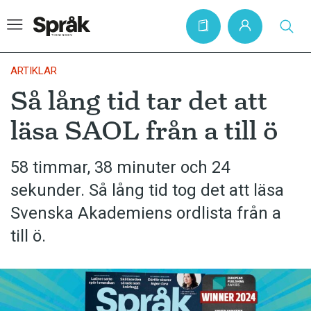
ARTIKLAR
Så lång tid tar det att
Hem
läsa SAOL från a till ö
Artiklar
Krönikor
58 timmar, 38 minuter och 24
sekunder. Så lång tid tog det att läsa
Språkfrågor
Svenska Akademiens ordlista från a
Skrivtips
till ö.
Bokrecensioner
Kviss
Podden