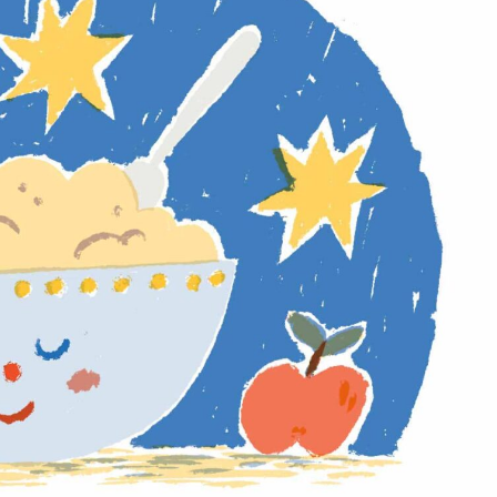
språkpolisen
rd
a
dningen digitalt