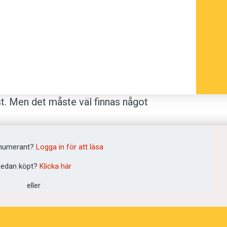
st. Men det måste väl finnas något
numerant?
Logga in för att läsa
ingen på en typ av gröt som står och
edan köpt?
Klicka här
elvis i kylskåpet över natten.
eller
el i svenskan i dag. Eftersom det finns
a dem, exempel­vis
kylskåpsgröt
,
kallgröt
m man behärskar svenska men inte