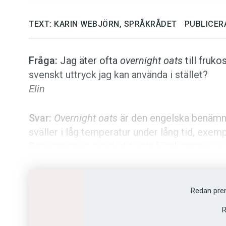
TEXT: KARIN WEBJÖRN, SPRÅKRÅDET
PUBLICER
Fråga:
Jag äter ofta
overnight oats
till fruko
svenskt uttryck jag kan använda i stället?
Elin
Svar:
Overnight oats
är den engelska benäm­n
sväller i låg temperatur under lång tid, exemp
Benämningen
overnight oats
förekommer en d
svenska uttryck kan man med fördel använd
och
övernattengröt
. De är mer begripliga o
engelska, och de är dessutom lättare att hant
Redan pre
Dessa svenska alternativ har olika fördelar.
K
R
tillagas,
kallgröt
är kort och effektivt, och
öv