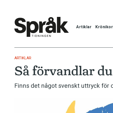
Artiklar
Krönikor
Hem
Artiklar
ARTIKLAR
Så förvandlar du 
Krönikor
Språkfrågor
Finns det något svenskt uttryck för 
Skrivtips
Bokrecensi