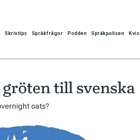
Skrivtips
Språkfrågor
Podden
Språkpolisen
Kvis
gröten till svenska
overnight oats?
oner