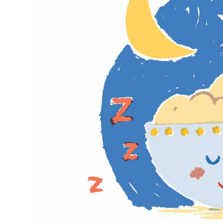
Kviss
Podden
Anmäl till 
Föreslå nyo
Annonsera
Prenumerer
Läs Språkti
Press