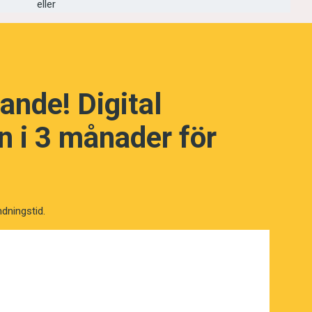
eller
d. För att tillgodose även dem som är
n man sätta det inom parentes, och
ka
overnight oats
)”.
ande! Digital
 i 3 månader för
ndningstid.