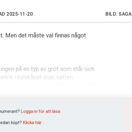
AD 2025-11-20
BILD: SAG
st. Men det måste väl finnas något
ingen på en typ av gröt som står och
elvis i kylskåpet över natten.
el i svenskan i dag. Eftersom det finns
a dem, exempel­vis
kylskåpsgröt
,
kallgröt
m man behärskar svenska men inte
era i svenska texter.
numerant?
Logga in för att läsa
ylskåpsgröt
signalerar var gröten
edan köpt?
Klicka här
ernattengröt
ligger nära det engelska