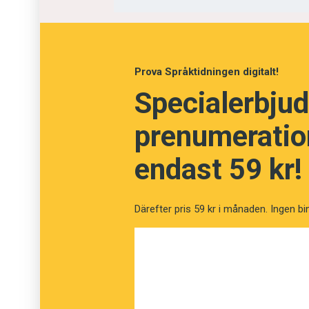
uttrycket som ju en del redan är bekanta me
mest bekanta med det engelska uttrycket ka
exempelvis skriva ”
kylskåpsgröt
(på engels
Prova Språktidningen digitalt!
Specialerbjud
prenumeration
endast 59 kr!
Därefter pris 59 kr i månaden. Ingen bi