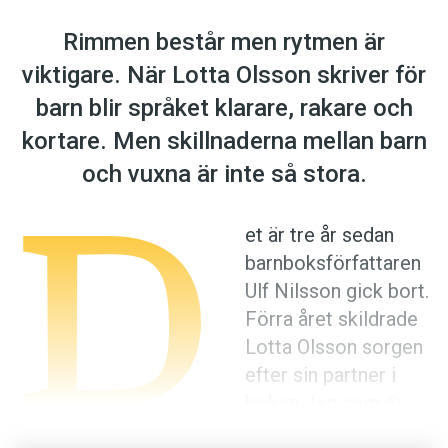
Anmäl till språkpolisen
Rimmen består men rytmen är
Föreslå nyord
viktigare. När Lotta Olsson skriver för
Annonsera
barn blir språket klarare, rakare och
Prenumerera
kortare. Men skillnaderna mellan barn
Läs Språktidningen digitalt
D
och vuxna är inte så stora.
Press
et är tre år sedan
barn­boks­författaren
Ulf Nilsson gick bort.
Förra året skildrade
Lotta Olsson sorgen
efter sin partner i
boken
Jag som är
kvar
. Än i dag saknar