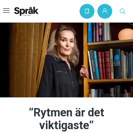
Hem
Artiklar
Krönikor
Språkfrågor
Skrivtips
Bokrecensioner
”Rytmen är det
Kviss
viktigaste”
Podden