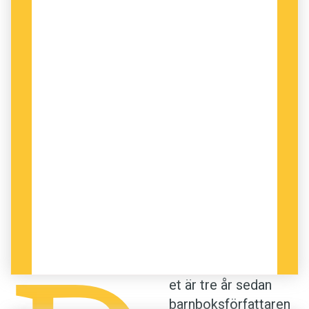
I nya barnboken
Kroppen
under­söker Lotta Olsson och
illustratören Olof Landström vad en kropp egentligen är.
DEN AKTUELLA BOKEN
Kroppen
är en
berättelse om hela livet från födseln till döden
et är tre år sedan
som fokuserar på vår mänskliga fysik. På sätt
barn­boks­författaren