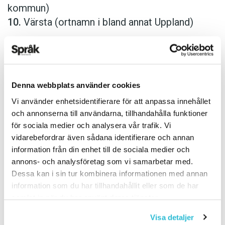
kommun)
10.
Värsta (ortnamn i bland annat Uppland)
Kandidaterna till Sveriges vackraste ortnamn:
1.
Gullringen (ort i Vimmerby kommun)
2.
Juniskär (samhälle i Sundsvalls kommun)
Denna webbplats använder cookies
3.
Klockrike (samhälle i Motala kommun)
Vi använder enhetsidentifierare för att anpassa innehållet
4.
Kärleken (stadsdel i Halmstad)
och annonserna till användarna, tillhandahålla funktioner
5.
Läppapuss (vattendrag i Tivedens
för sociala medier och analysera vår trafik. Vi
nationalpark)
vidarebefordrar även sådana identifierare och annan
6.
Midsommarkransen (stadsdel i Stockholm)
information från din enhet till de sociala medier och
7.
Morgongåva (tätort i Uppsala län)
annons- och analysföretag som vi samarbetar med.
Dessa kan i sin tur kombinera informationen med annan
8.
Månasken (ortnamn i Blekinge)
information som du har tillhandahållit eller som de har
9.
Mörkret (by i Älvdalens kommun)
samlat in när du har använt deras tjänster.
10.
Sunnanäng (ortnamn i bland annat Dalarna)
Visa detaljer