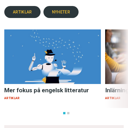
ARTIKLAR
NYHETER
Mer fokus på engelsk litteratur
Inlärnin
ARTIKLAR
ARTIKLAR