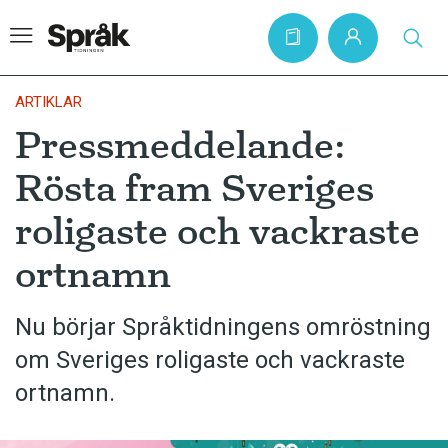
ARTIKLAR
Pressmeddelande:
Hem
Rösta fram Sveriges
Artiklar
roligaste och vackraste
Krönikor
ortnamn
Språkfrågor
Skrivtips
Nu börjar Språktidningens omröstning
Bokrecensioner
om Sveriges roligaste och vackraste
Kviss
ortnamn.
Podden