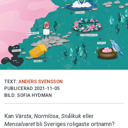
Anmäl till språkpolisen
Föreslå nyord
Annonsera
Prenumerera
Läs Språktidningen digitalt
Press
TEXT:
ANDERS SVENSSON
PUBLICERAD 2021-11-05
BILD: SOFIA HYDMAN
Kan
Värsta
,
Normlösa
,
Snålkuk
eller
Mensalvaret
bli Sveriges roligaste ortnamn?