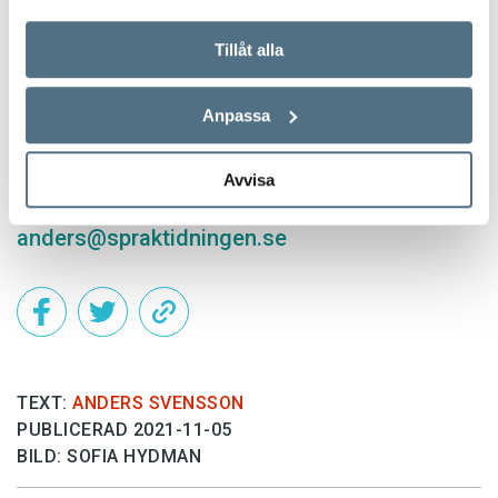
Här kan du läsa mer om kandidaterna och
rösta på dina favoriter.
Tillåt alla
Kontaktperson:
Anpassa
Anders Svensson
chefredaktör och ansvarig utgivare
Avvisa
0768-68 58 24
anders@spraktidningen.se
TEXT:
ANDERS SVENSSON
PUBLICERAD 2021-11-05
BILD: SOFIA HYDMAN