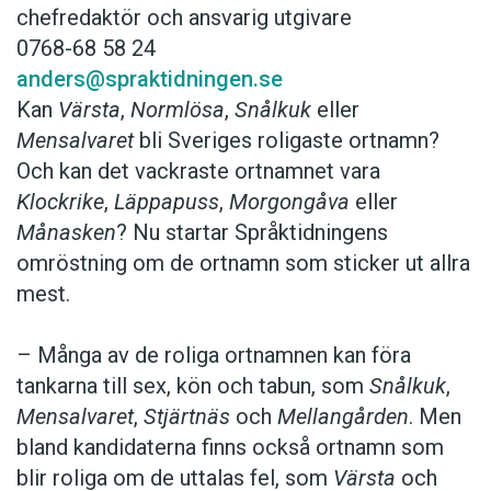
chefredaktör och ansvarig utgivare
0768-68 58 24
anders@spraktidningen.se
Kan
Värsta
,
Normlösa
,
Snålkuk
eller
Mensalvaret
bli Sveriges roligaste ortnamn?
Och kan det vackraste ortnamnet vara
Klockrike
,
Läppapuss
,
Morgongåva
eller
Månasken
? Nu startar Språktidningens
omröstning om de ortnamn som sticker ut allra
mest.
– Många av de roliga ortnamnen kan föra
tankarna till sex, kön och tabun, som
Snålkuk
,
Mensalvaret
,
Stjärtnäs
och
Mellangården
. Men
bland kandidaterna finns också ortnamn som
blir roliga om de uttalas fel, som
Värsta
och