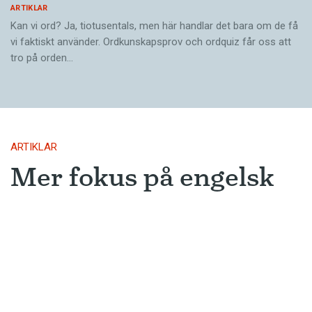
ARTIKLAR
Kan vi ord? Ja, tiotusentals, men här handlar det bara om de få
vi faktiskt använder. Ordkunskapsprov och ordquiz får oss att
tro på orden…
ARTIKLAR
Mer fokus på engelsk
litteratur
AI-utvecklingen leder troligen till att
översättningar från engelskan blir
ännu vanligare.