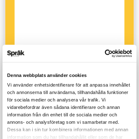
”Nu får det vara nog! Inget jävla hissåkande
efter kl 20.00! Det ekar i hela lägenheten! Nästa
gång blir det anmälan! /fam Eriksson”
– Klockan 20 är ju ganska tidigt. Det blir ju
enormt krångligt för folk som kommer hem lite
senare på kvällen.
Det är roligt när folk är arga med lite finess,
Denna webbplats använder cookies
tycker David Batra. När det är invecklat och lite
Vi använder enhetsidentifierare för att anpassa innehållet
underfundigt. Men även extremt raka budskap
och annonserna till användarna, tillhandahålla funktioner
kan vara kul:
för sociala medier och analysera vår trafik. Vi
vidarebefordrar även sådana identifierare och annan
”Sluta bajsa i trappan!”
information från din enhet till de sociala medier och
annons- och analysföretag som vi samarbetar med.
Dessa kan i sin tur kombinera informationen med annan
– Inga omskrivningar, bara rakt på sak.
information som du har tillhandahållit eller som de har