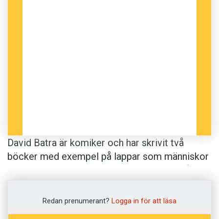
som väcker frågor, till exempel:
”Bortskänkes: 50 kg pyttipanna!”
– Det här är jättekonstigt. Varför har den här
människan stekt sådana enorma mängder
pyttipanna?
Karin Skagerberg är frilansjournalist.
David Batra är komiker och har skrivit två
böcker med exempel på lappar som människor
satt upp runt om i Sverige. Han har sett många
versioner av ”din mamma jobbar inte här”-
lappar i pentryn på arbetsplatser.
Redan prenumerant?
Logga in för att läsa