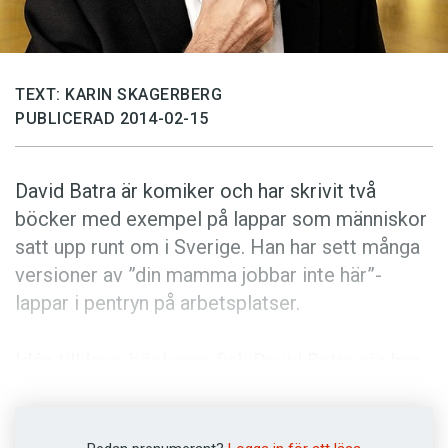
Anmäl till språkpolisen
Föreslå nyord
Annonsera
TEXT: KARIN SKAGERBERG
Prenumerera
PUBLICERAD 2014-02-15
Läs Språktidningen digitalt
David Batra är komiker och har skrivit två
Press
böcker med exempel på lappar som människor
satt upp runt om i Sverige. Han har sett många
versioner av ”din mamma jobbar inte här”-
lappar i pentryn på arbetsplatser.
Idén till lapp-böckerna fick David Batra när han
för många år sedan bodde i ett gårdshus och
hade haft fest. Han hade lämnat en säck med
sopor utanför, som han senare skulle åka i väg