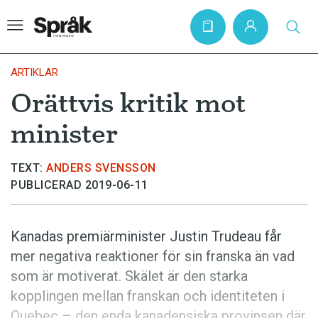
ARTIKLAR
Orättvis kritik mot
Hem
minister
Artiklar
Krönikor
TEXT:
ANDERS SVENSSON
PUBLICERAD 2019-06-11
Språkfrågor
Skrivtips
Kanadas premiärminister Justin Trudeau får
Bokrecensioner
mer negativa reaktioner för sin franska än vad
Kviss
som är motiverat. Skälet är den starka
kopplingen mellan franskan och identiteten i
Podden
Quebec – den enda kanadensiska provinsen där