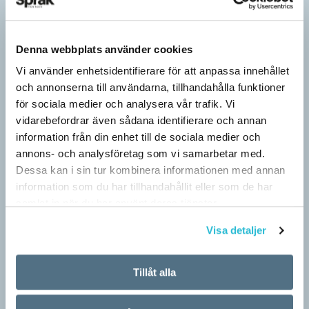
Denna webbplats använder cookies
Vi använder enhetsidentifierare för att anpassa innehållet
och annonserna till användarna, tillhandahålla funktioner
för sociala medier och analysera vår trafik. Vi
vidarebefordrar även sådana identifierare och annan
information från din enhet till de sociala medier och
annons- och analysföretag som vi samarbetar med.
Dessa kan i sin tur kombinera informationen med annan
information som du har tillhandahållit eller som de har
samlat in när du har använt deras tjänster.
Pronomen avslöjar vem som ska tala
ARTIKLAR
Visa detaljer
Vid två års ålder har barn begränsad förståelse för
meningsstruktur. Ändå har tvååringar lärt sig grunderna
Tillåt alla
i turtagning i samtal. Förmågan utvecklas ytterligare i takt med…