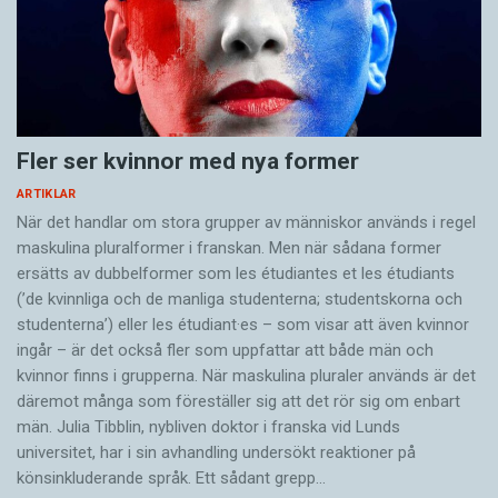
Fler ser kvinnor med nya former
ARTIKLAR
När det handlar om stora grupper av människor används i regel
maskulina pluralformer i franskan. Men när sådana ­former
ersätts av dubbel­former som les étudiantes et les étudiants
(’de kvinnliga och de manliga studenterna; studentskorna och
studenterna’) eller les étudiant·es – som visar att även kvinnor
ingår – är det också fler som uppfattar att både män och
kvinnor finns i grupperna. När maskulina pluraler används är det
där­emot många som föreställer sig att det rör sig om enbart
män. Julia Tibblin, nybliven doktor i franska vid Lunds
universitet, har i sin avhandling undersökt reaktioner på
könsinkluderande språk. Ett sådant grepp…