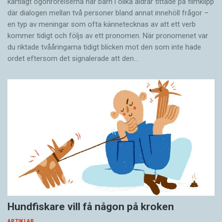
kartlagt ögonrörelserna när barn i olika åldrar tittade på filmklipp
där dialogen mellan två personer bland annat innehöll frågor –
en typ av meningar som ofta kännetecknas av att ett verb
kommer tidigt och följs av ett pronomen. När pronomenet var
du riktade tvååringarna tidigt blicken mot den som inte hade
ordet eftersom det ­signalerade att den…
Hundfiskare vill få någon på kroken
ARTIKLAR