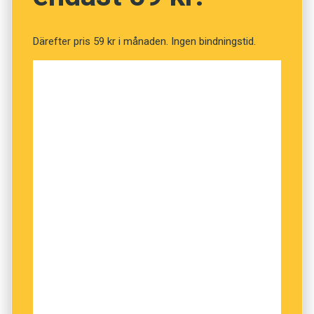
Bosworth oproportionerlig. Det underliggande
syftet var att peka ut Justin Trudeau som en
Därefter pris 59 kr i månaden. Ingen bindningstid.
person som inte hörde hemma i den språkliga
gemenskapen.