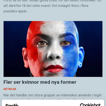
Först se en bild. Sedan gissa ordet för det bilden föreställer för
att därefter få det rätta svaret. Det inslaget finns i flera
populära appar…
Fler ser kvinnor med nya former
ARTIKLAR
När det handlar om stora grupper av människor används i regel
maskulina pluralformer i franskan. Men när sådana ­former
ersätts av dubbel­former som les étudiantes…