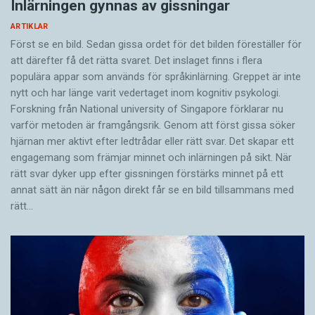
Inlärningen gynnas av gissningar
ARTIKLAR
Först se en bild. Sedan gissa ordet för det bilden föreställer för
att därefter få det rätta svaret. Det inslaget finns i flera
populära appar som används för språkinlärning. Greppet är inte
nytt och har länge varit vedertaget inom kognitiv psykologi.
Forskning från National university of Singa­pore förklarar nu
varför metoden är framgångsrik. Genom att först gissa ­söker
hjärnan mer aktivt ­efter ledtrådar eller rätt svar. Det skapar ett
engagemang som främjar minnet och inlärningen på sikt. När
rätt svar dyker upp efter gissningen förstärks minnet på ett
annat sätt än när någon direkt får se en bild tillsammans med
rätt…