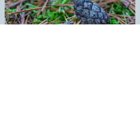
Kotten får inte tummen upp av ­
myndigheten
ARTIKLAR
Kotten är inte ett lämpligt förnamn. Det anser Skatte­verket som
i ett beslut säger nej till ett föräldra­par i Ljusdal som ville ge
nykomlingen i familjen Kotten som andranamn. Enligt
myndigheten skulle namnet kunna leda till obehag för bäraren.
Kotten anses heller inte vara förenligt med svenskt namnskick
bland annat eftersom det rör sig om den bestämda formen av
ett substantiv. Innehållet på denna webbplats är
upphovsrättsligt skyddat.