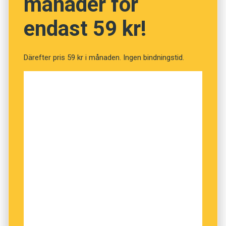
månader för
forskning och näringsliv, studera engelskans
inverkan på norskt fackspråk och utveckla
endast 59 kr!
strategier för parallellspråklighet.
Därefter pris 59 kr i månaden. Ingen bindningstid.