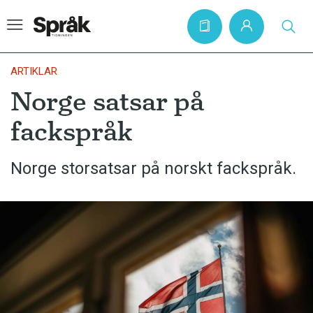
ARTIKLAR
Norge satsar på
Hem
fackspråk
Artiklar
Krönikor
Norge storsatsar på norskt fackspråk.
Språkfrågor
Skrivtips
Bokrecensioner
Kviss
Podden