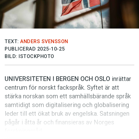
Anmäl till språkpolisen
Föreslå nyord
Annonsera
Prenumerera
TEXT:
ANDERS SVENSSON
Läs Språktidningen digitalt
PUBLICERAD 2025-10-25
BILD: ISTOCKPHOTO
Press
UNIVERSITETEN I BERGEN OCH OSLO
inrättar
centrum för norskt fackspråk. Syftet är att
stärka norskan som ett samhällsbärande språk
samtidigt som digitalisering och globalisering
leder till ett ökat bruk av engelska. Satsningen
pågår i åtta år och finansieras av Norges
forskningsråd.