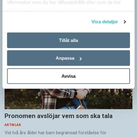
information som du har tillhandahållit eller som de har
ARTIKLAR
samlat in när du har använt deras tjänster.
När det handlar om stora grupper av människor används i regel
maskulina pluralformer i franskan. Men när sådana ­former
Visa detaljer
ersätts av dubbel­former som les étudiantes…
Tillåt alla
Anpassa
Avvisa
Pronomen avslöjar vem som ska tala
ARTIKLAR
Vid två års ålder har barn begränsad förståelse för