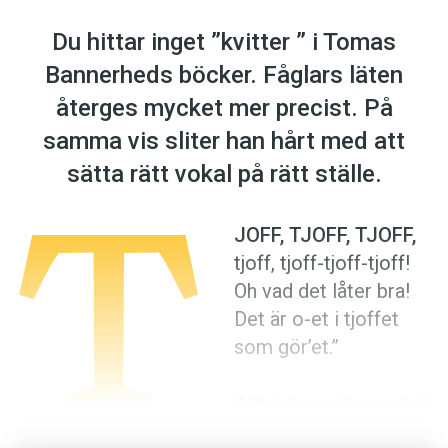
Anmäl till språkpolisen
Du hittar inget ”kvitter ” i Tomas
Föreslå nyord
Bannerheds böcker. Fåglars läten
Annonsera
återges mycket mer precist. På
Prenumerera
samma vis sliter han hårt med att
Läs Språktidningen digitalt
T
sätta rätt vokal på rätt ställe.
Press
JOFF, TJOFF, TJOFF,
tjoff, tjoff-tjoff-tjoff!
Oh vad det låter bra!
Det är o-et i tjoffet
som gör’et.”
Aldrig har väl en vokal
förärats en lika