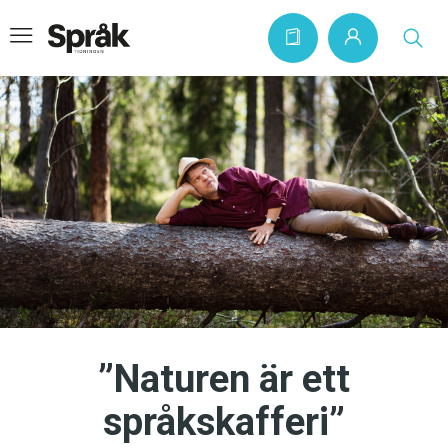
Hem
Artiklar
Krönikor
Språkfrågor
Skrivtips
Bokrecensioner
”Naturen är ett
Kviss
språkskafferi”
Podden