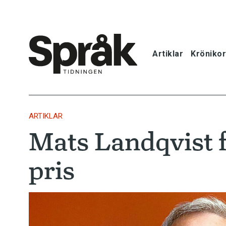
Artiklar
Krönikor
Hem
Artiklar
ARTIKLAR
Mats Landqvist f
Krönikor
pris
Språkfrågor
Skrivtips
Bokrecensi