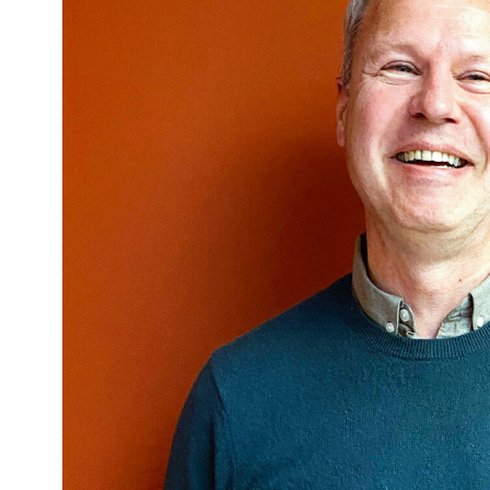
Kviss
Podden
Anmäl till 
Föreslå nyo
Annonsera
Prenumerer
Läs Språkti
Press