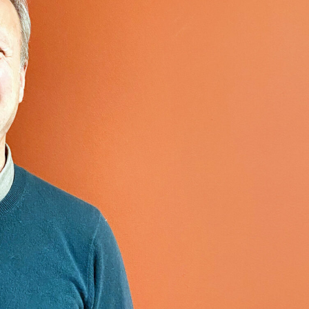
språkpolisen
rd
a
dningen digitalt