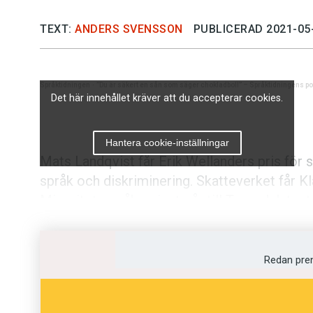
TEXT:
ANDERS SVENSSON
PUBLICERAD 2021-05
Språktidningen
·
”Du är säkert en sån som säger chokladboll” – Språktidningens po
Det här innehållet kräver att du accepterar cookies.
Hantera cookie-inställningar
Mats Landqvist får Erik Wellanders pris för 
språk och diskriminering. Skatteverket får K
Minoritetsspråkspriset går till Tornedalsteat
Språkrådsdagen.
Erik Wellanders språkvårdspris 2021 går allts
Redan pre
svenska vid Södertörns högskola. Han får pr
mellan språk och diskriminering. Han har äve