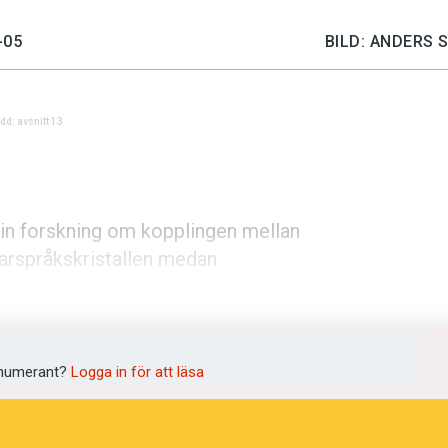
-05
BILD: ANDERS 
dd: avsnitt 13
sin forskning om kopplingen mellan
larspråkskristallen medan
ern. Priserna delades ut i dag under
å till Mats Landqvist, professor i
numerant?
Logga in för att läsa
iset för att han forskat om sambandet
n studerat hur språkpolitik och