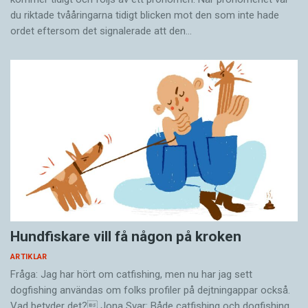
du riktade tvååringarna tidigt blicken mot den som inte hade
ordet eftersom det ­signalerade att den…
Hundfiskare vill få någon på kroken
ARTIKLAR
Fråga: Jag har hört om catfishing, men nu har jag sett
dogfishing användas om folks profiler på dejtningappar också.
Vad betyder det? Jona Svar: Både catfishing och dogfishing