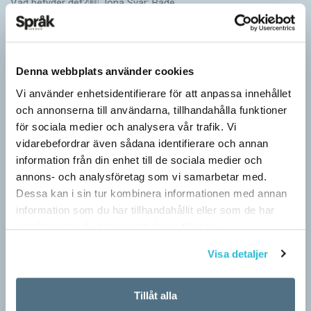
Vad betyder det? Jona Svar: Både…
Denna webbplats använder cookies
Vi använder enhetsidentifierare för att anpassa innehållet
och annonserna till användarna, tillhandahålla funktioner
för sociala medier och analysera vår trafik. Vi
vidarebefordrar även sådana identifierare och annan
information från din enhet till de sociala medier och
annons- och analysföretag som vi samarbetar med.
Dessa kan i sin tur kombinera informationen med annan
Därför är vi språkaktivister
information som du har tillhandahållit eller som de har
samlat in när du har använt deras tjänster.
ARTIKLAR
Kan vi ord? Ja, tiotusentals, men här handlar det bara om de få
Visa detaljer
vi faktiskt använder. Ordkunskapsprov och ordquiz får oss att
tro på orden…
Tillåt alla