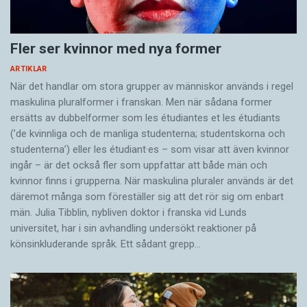
Fler ser kvinnor med nya former
ARTIKLAR
När det handlar om stora grupper av människor används i regel
maskulina pluralformer i franskan. Men när sådana ­former
ersätts av dubbel­former som les étudiantes et les étudiants
(’de kvinnliga och de manliga studenterna; studentskorna och
studenterna’) eller les étudiant·es – som visar att även kvinnor
ingår – är det också fler som uppfattar att både män och
kvinnor finns i grupperna. När maskulina pluraler används är det
där­emot många som föreställer sig att det rör sig om enbart
män. Julia Tibblin, nybliven doktor i franska vid Lunds
universitet, har i sin avhandling undersökt reaktioner på
könsinkluderande språk. Ett sådant grepp…