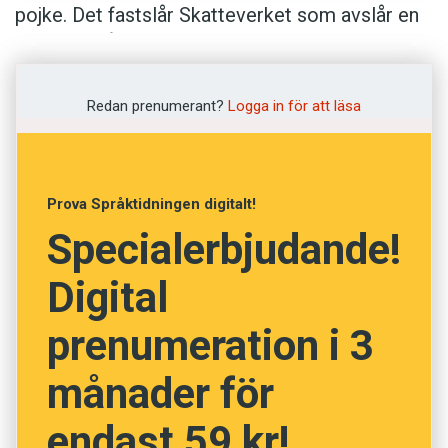
pojke. Det fastslår Skatteverket som avslår en
ansökan från en mamma i Nynäshamn.
Myndigheten anser inte att
Krigare
är förenligt
med svenskt namnskick. Dessutom finns det en
Redan prenumerant?
Logga in för att läsa
risk för att namnet kan leda till obehag för
pojken. Mamman tog striden om
Krigare
vidare
till Förvaltningsrätten i Stockholm. Rätten valde
Prova Språktidningen digitalt!
dock att inte pröva fallet.
Specialerbjudande!
Digital
prenumeration i 3
månader för
endast 59 kr!