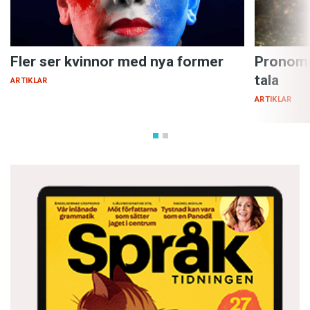
Fler ser kvinnor med nya former
Pronome
tala
ARTIKLAR
ARTIKLAR