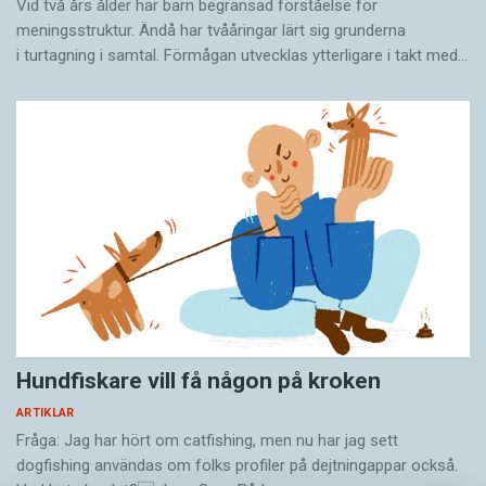
Vid två års ålder har barn begränsad förståelse för
meningsstruktur. Ändå har tvååringar lärt sig grunderna
i turtagning i samtal. Förmågan utvecklas ytterligare i takt med…
Hundfiskare vill få någon på kroken
ARTIKLAR
Fråga: Jag har hört om catfishing, men nu har jag sett
dogfishing användas om folks profiler på dejtningappar också.