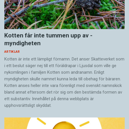
Kotten får inte tummen upp av ­
myndigheten
ARTIKLAR
Kotten är inte ett lämpligt förnamn. Det anser Skatte­verket som
i ett beslut säger nej till ett föräldra­par i Ljusdal som ville ge
nykomlingen i familjen Kotten som andranamn. Enligt
myndigheten skulle namnet kunna leda till obehag för bäraren.
Kotten anses heller inte vara förenligt med svenskt namnskick
bland annat eftersom det rör sig om den bestämda formen av
ett substantiv. Innehållet på denna webbplats är
upphovsrättsligt skyddat.