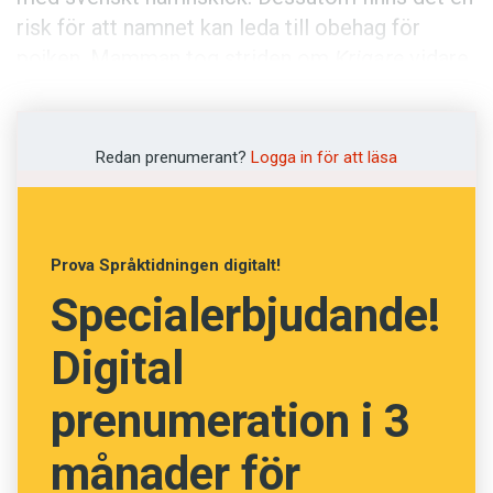
Anmäl till språkpolisen
risk för att namnet kan leda till obehag för
Föreslå nyord
pojken. Mamman tog striden om
Krigare
vidare
till Förvaltningsrätten i Stockholm. Rätten valde
Annonsera
dock att inte pröva fallet.
Prenumerera
Redan prenumerant?
Logga in för att läsa
Läs Språktidningen digitalt
Press
Prova Språktidningen digitalt!
Specialerbjudande!
Digital
prenumeration i 3
månader för