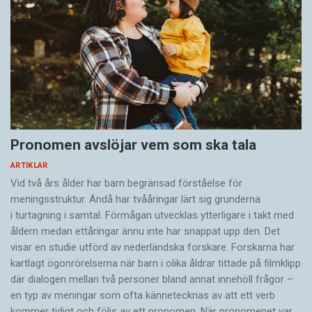
Pronomen avslöjar vem som ska tala
ARTIKLAR
Vid två års ålder har barn begränsad förståelse för
meningsstruktur. Ändå har tvååringar lärt sig grunderna
i turtagning i samtal. Förmågan utvecklas ytterligare i takt med
åldern medan ettåringar ännu inte har snappat upp den. Det
visar en studie utförd av nederländska forskare. Forskarna har
kartlagt ögonrörelserna när barn i olika åldrar tittade på filmklipp
där dialogen mellan två personer bland annat innehöll frågor –
en typ av meningar som ofta kännetecknas av att ett verb
kommer tidigt och följs av ett pronomen. När pronomenet var