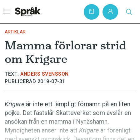
ARTIKLAR
Mamma förlorar strid
Hem
om Krigare
Artiklar
Krönikor
TEXT:
ANDERS SVENSSON
PUBLICERAD 2019-07-31
Språkfrågor
Skrivtips
Krigare
är inte ett lämpligt förnamn på en liten
Bokrecensioner
pojke. Det fastslår Skatteverket som avslår en
Kviss
ansökan från en mamma i Nynäshamn.
Myndigheten anser inte att
Krigare
är förenligt
Podden
med svenskt namnskick. Dessutom finns det en