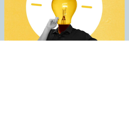
Fler idéer på förstaspråket
ARTIKLAR
Kreativiteten hämmas när en person inte kan använda sitt
förstaspråk. Det visar en studie utförd vid universitetet Koç i
Turkiet. Deltagarna var studenter som hade turkiska som
förstaspråk men som också behärskade engelska på hög nivå.
Studenterna fick göra två olika försök på både turkiska och
engelska. Det första gick ut på att hitta på nya
användningsområden för vardagsföremål. Det andra handlade
om att finna ett gemensamt ord för tre ord som inte tycktes ha