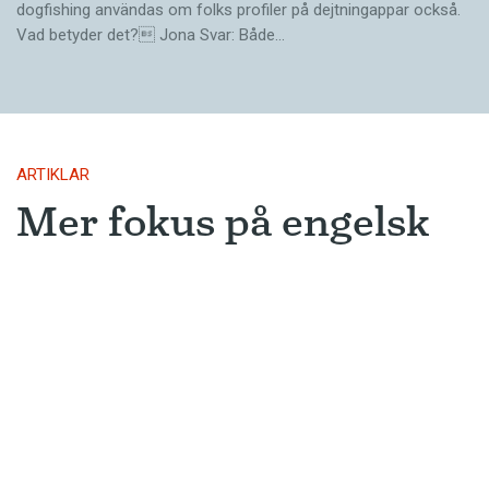
dogfishing användas om folks profiler på dejtningappar också.
Vad betyder det? Jona Svar: Både…
ARTIKLAR
Mer fokus på engelsk
litteratur
AI-utvecklingen leder troligen till att
översättningar från engelskan blir
ännu vanligare.