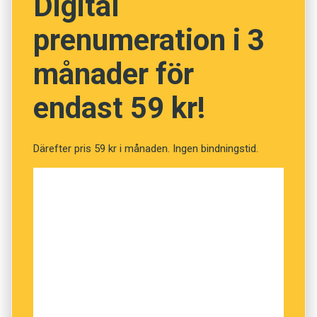
Digital
inte har efternamnskaraktär. Därför anses det
prenumeration i 3
inte heller vara olämpligt som förnamn.
månader för
endast 59 kr!
Därefter pris 59 kr i månaden. Ingen bindningstid.