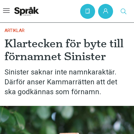
ARTIKLAR
Klartecken för byte till
Hem
förnamnet Sinister
Artiklar
Krönikor
Sinister saknar inte namnkaraktär.
Därför anser Kammarrätten att det
Språkfrågor
ska godkännas som förnamn.
Skrivtips
Bokrecensioner
Kviss
Podden