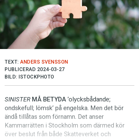
Anmäl till språkpolisen
Föreslå nyord
Annonsera
Prenumerera
Läs Språktidningen digitalt
Press
TEXT:
ANDERS SVENSSON
PUBLICERAD 2024-03-27
BILD: ISTOCKPHOTO
SINISTER
MÅ BETYDA
’olycksbådande;
ondskefull; lömsk’ på engelska. Men det bör
ändå tillåtas som förnamn. Det anser
Kammarrätten i Stockholm som därmed kör
över beslut från både Skatte­verket och