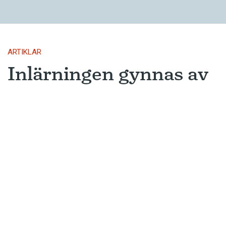
ARTIKLAR
Inlärningen gynnas av
gissningar
Ny forskning avslöjar varför metoden
som många språkinlärningsappar
använder är så framgångsrik.