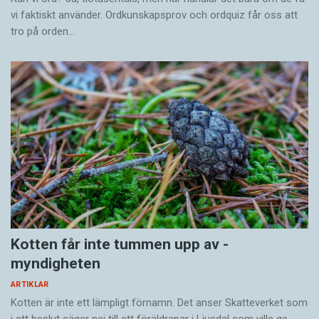
vi faktiskt använder. Ordkunskapsprov och ordquiz får oss att
tro på orden…
Kotten får inte tummen upp av ­
myndigheten
ARTIKLAR
Kotten är inte ett lämpligt förnamn. Det anser Skatte­verket som
i ett beslut säger nej till ett föräldra­par i Ljusdal som ville ge