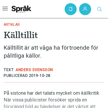
ARTIKLAR
Källtillit
Hem
Källtillit är att våga ha förtroende för
Artiklar
pålitliga källor.
Krönikor
Språkfrågor
TEXT:
ANDERS SVENSSON
Skrivtips
PUBLICERAD 2019-10-28
Bokrecensioner
Kviss
På sistone har det talats mycket om
källkritik
.
När vissa publicister försöker sprida en
Podden
förvrängd bild av händelser är det viktigt att