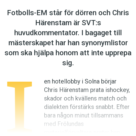
Anmäl till språkpolisen
Fotbolls-EM står för dörren och Chris
Föreslå nyord
Härenstam är SVT:s
Annonsera
huvudkommentator. I bagaget till
Prenumerera
mästerskapet har han synonymlistor
Läs Språktidningen digitalt
som ska hjälpa honom att inte upprepa
Press
I
sig.
en hotellobby i Solna börjar
Chris Härenstam prata ishockey,
skador och ­kvällens match och
dialekten förstärks snabbt. Efter
bara någon minut tillsammans
med Frölundas
materialförvaltare pratar han