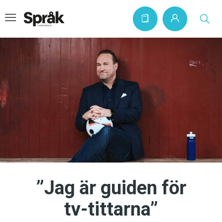
Hem
Artiklar
Krönikor
Språkfrågor
Skrivtips
Bokrecensioner
”Jag är guiden för
Kviss
tv-tittarna”
Podden