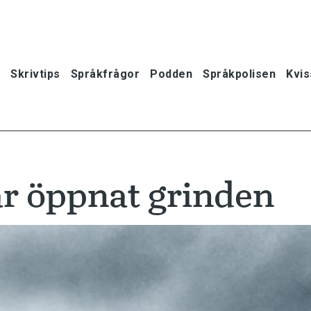
Skrivtips
Språkfrågor
Podden
Språkpolisen
Kvis
ar öppnat grinden
oner