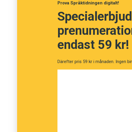
Prova Språktidningen digitalt!
och
plott
, från
issue
,
concept
och
plot
.
Specialerbjud
prenumeration
endast 59 kr!
Därefter pris 59 kr i månaden. Ingen bi