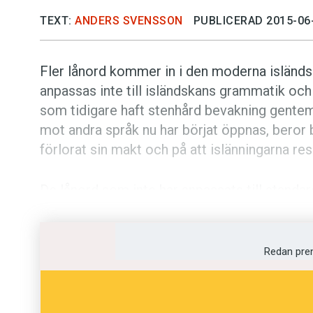
TEXT:
ANDERS SVENSSON
PUBLICERAD 2015-06
Fler lånord kommer in i den moderna isländs
anpassas inte till isländskans grammatik och u
som tidigare haft stenhård bevakning gentem
mot andra språk nu har börjat öppnas, beror b
förlorat sin makt och på att islänningarna r
De lånord som inte har anpassats till stand
nätet, men de smyger sig också in i de etab
språkvetaren Håkan Jansson i en avhandling 
fungerade medierna som ett slags grindvakt 
Redan pre
med språkvården förde med sig att de få l
till isländskan. Men i dag är lånord – främst
grindvakterna ett utbrett fenomen. Håkan J