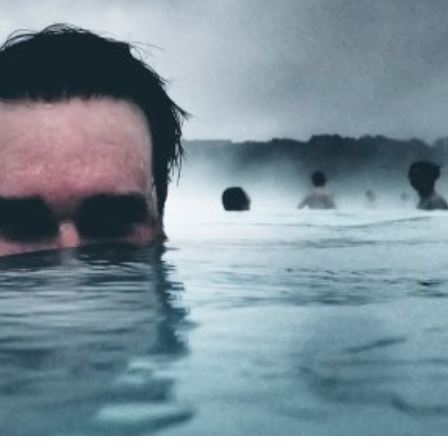
språkpolisen
rd
a
dningen digitalt