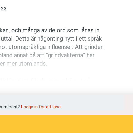
-23
kan, och många av de ord som lånas in
ttal. Detta är någonting nytt i ett språk
ot utomspråkliga influenser. Att grinden
land annat på att ”grindvakterna” har
eser mer utomlands.
ardisländskan förekommer främst på
lerade medierna. Det konstaterar
vid Göteborgs universitet. Länge
för isländsk purism. Ett nära samarbete
numerant?
Logga in för att läsa
ånord som användes också anpassades
 från engelskan – som sluppit förbi
ansson nämner bland annat
issjú
,
konsept