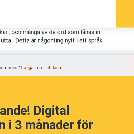
kan, och många av de ord som lånas in
ttal. Detta är någonting nytt i ett språk
ot utomspråkliga influenser. Att grinden
land annat på att ”grindvakterna” har
eser mer utomlands.
numerant?
Logga in för att läsa
ardisländskan förekommer främst på
lerade medierna. Det konstaterar
vid Göteborgs universitet. Länge
ande! Digital
för isländsk purism. Ett nära samarbete
ånord som användes också anpassades
 i 3 månader för
 från engelskan – som sluppit förbi
ansson nämner bland annat
issjú
,
konsept