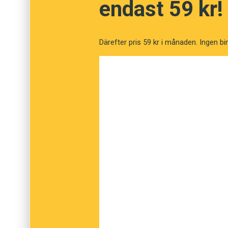
endast 59 kr!
och
plott
, från
issue
,
concept
och
plot
.
Därefter pris 59 kr i månaden. Ingen bi