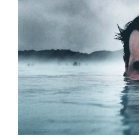
Kviss
Podden
Anmäl till 
Föreslå nyo
Annonsera
Prenumerer
Läs Språkti
Press