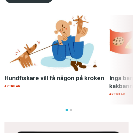
Hundfiskare vill få någon på kroken
Inga ban
kakbann
ARTIKLAR
ARTIKLAR