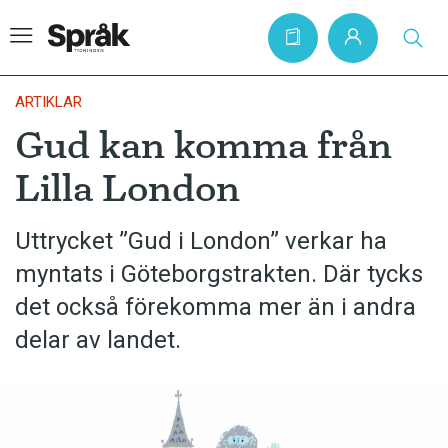
ARTIKLAR
Gud kan komma från
Hem
Lilla London
Artiklar
Krönikor
Uttrycket ”Gud i London” verkar ha
myntats i Göteborgstrakten. Där tycks
Språkfrågor
det också förekomma mer än i andra
Skrivtips
delar av landet.
Bokrecensioner
Kviss
Podden