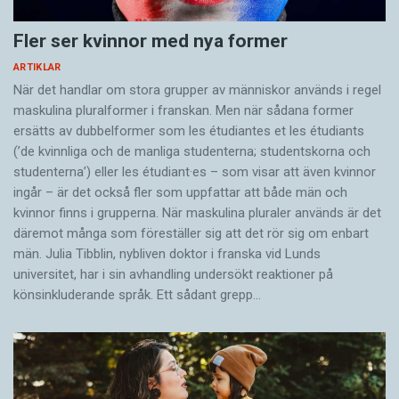
Fler ser kvinnor med nya former
ARTIKLAR
När det handlar om stora grupper av människor används i regel
maskulina pluralformer i franskan. Men när sådana ­former
ersätts av dubbel­former som les étudiantes et les étudiants
(’de kvinnliga och de manliga studenterna; studentskorna och
studenterna’) eller les étudiant·es – som visar att även kvinnor
ingår – är det också fler som uppfattar att både män och
kvinnor finns i grupperna. När maskulina pluraler används är det
där­emot många som föreställer sig att det rör sig om enbart
män. Julia Tibblin, nybliven doktor i franska vid Lunds
universitet, har i sin avhandling undersökt reaktioner på
könsinkluderande språk. Ett sådant grepp…