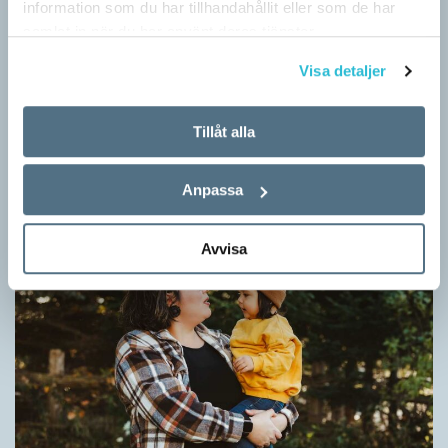
information som du har tillhandahållit eller som de har
samlat in när du har använt deras tjänster.
Visa detaljer
Fler ser kvinnor med nya former
ARTIKLAR
Tillåt alla
När det handlar om stora grupper av människor används i regel
maskulina pluralformer i franskan. Men när sådana ­former
Anpassa
ersätts av dubbel­former som les étudiantes…
Avvisa