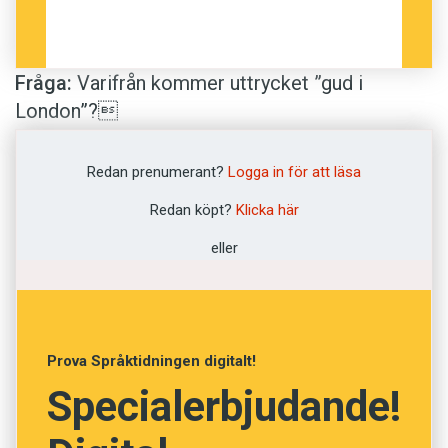
Fråga:
Varifrån kommer uttrycket ”gud i
London”?
Linus
Redan prenumerant?
Logga in för att läsa
Redan köpt?
Klicka här
Svar:
Den här frågan var klurig att hitta något
eller
bra svar på. Uttrycket verkar förekomma mer i
vissa regioner, exempelvis i Skåne och i
Göteborgstrakten. Det sägs också förekomma i
Norge, men jag har inte lyckats bekräfta det.
Prova Språktidningen digitalt!
Specialerbjudande!
Bland de äldsta beläggen jag hittar är ett
pressmeddelande från Göteborgsbaserade