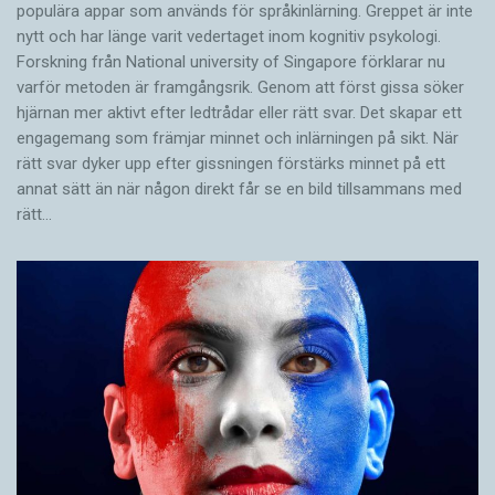
populära appar som används för språkinlärning. Greppet är inte
nytt och har länge varit vedertaget inom kognitiv psykologi.
Forskning från National university of Singa­pore förklarar nu
varför metoden är framgångsrik. Genom att först gissa ­söker
hjärnan mer aktivt ­efter ledtrådar eller rätt svar. Det skapar ett
engagemang som främjar minnet och inlärningen på sikt. När
rätt svar dyker upp efter gissningen förstärks minnet på ett
annat sätt än när någon direkt får se en bild tillsammans med
rätt…