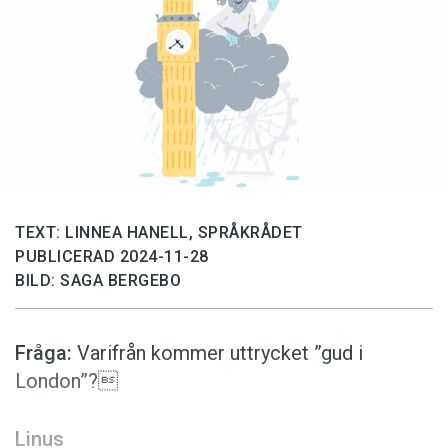
Anmäl till språkpolisen
Föreslå nyord
Annonsera
Prenumerera
Läs Språktidningen digitalt
Press
TEXT: LINNEA HANELL, SPRÅKRÅDET
PUBLICERAD 2024-11-28
BILD: SAGA BERGEBO
Fråga:
Varifrån kommer uttrycket ”gud i
London”?
Linus