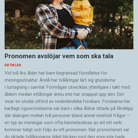
Pronomen avslöjar vem som ska tala
ARTIKLAR
Vid två års ålder har barn begränsad förståelse för
meningsstruktur. Ändå har tvååringar lärt sig grunderna
i turtagning i samtal. Förmågan utvecklas ytterligare i takt med
åldern medan ettåringar ännu inte har snappat upp den. Det
visar en studie utförd av nederländska forskare. Forskarna har
kartlagt ögonrörelserna när barn i olika åldrar tittade på filmklipp
där dialogen mellan två personer bland annat innehöll frågor –
en typ av meningar som ofta kännetecknas av att ett verb
kommer tidigt och följs av ett pronomen. När pronomenet var
du riktade tvååringarna tidigt blicken mot den som inte hade