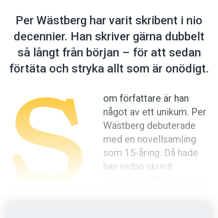
Anmäl till språkpolisen
Per Wästberg har varit skribent i nio
Föreslå nyord
decennier. Han skriver gärna dubbelt
Annonsera
så långt från början – för att sedan
Prenumerera
S
förtäta och stryka allt som är onödigt.
Läs Språktidningen digitalt
Press
om författare är han
något av ett unikum. Per
Wästberg debuterade
med en novellsamling
som 15-åring. Då hade
han redan skrivit
krönikor i Aftonbladet i
tre år. Det var 1946 som
han började skriva under vinjetten ”En 12-årings