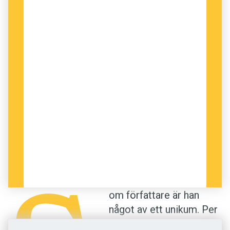
I senaste boken
Den ständige
berättar Per Wästberg om Bernhard
von Beskow som var Svenska
Akademiens ständige sekreterare
1834–68.
SPRÅKET, ­SAMHÄLLSINTRESSET
och läsandet
kom med modersmjölken, i familjens hägn. Det
var ett privilegium, något få förunnat, vilket Per
om författare är han
Wästberg redan då förstod och tacksamt
något av ett unikum. Per
noterade i sin dagbok.
Wästberg debuterade