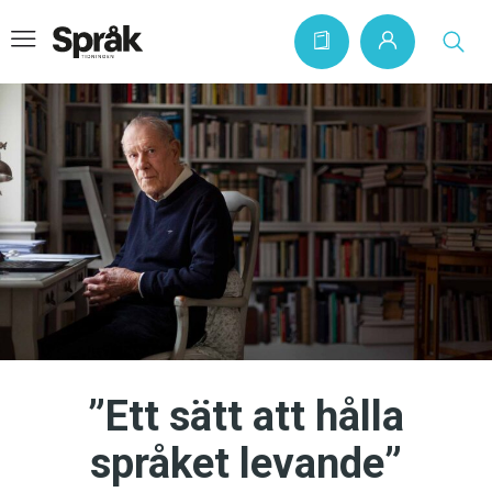
Hem
Artiklar
Krönikor
Språkfrågor
Skrivtips
Bokrecensioner
”Ett sätt att hålla
Kviss
språket levande”
Podden