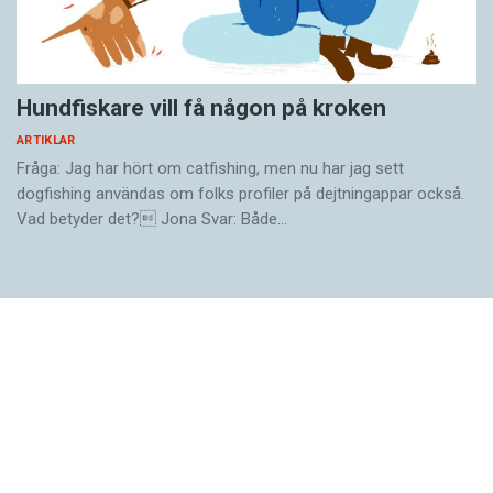
gestaltningsförmåga. Jag ­tycker det är otroligt
– Det är så poesin skapas. Ska jag skriva 3 000
egendomligt och helt främmande för mig.
tecken så skriver jag 6 000, sedan minskar jag
bit för bit, förtätar, tar bort det som är onödigt.
Hundfiskare vill få någon på kroken
Jag kan önska att fler texter i dag skulle få den
ARTIKLAR
redigeringen.
Fråga: Jag har hört om catfishing, men nu har jag sett
dogfishing användas om folks profiler på dejtningappar också.
Vad betyder det? Jona Svar: Både…
Nina van den Brink är frilansjournalist och
författare.
Per Wästberg i korthet
1933.
Född:
Vid Östermalmstorg i Stockholm.
Bor: