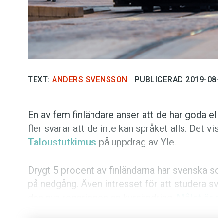
TEXT:
ANDERS SVENSSON
PUBLICERAD 2019-08
En av fem finländare anser att de har goda e
fler svarar att de inte kan språket alls. Det 
Taloustutkimus
på uppdrag av Yle.
Drygt 5 procent av finländarna har svenska 
på nedgång. Även intresset för att studera s
den nya regeringen en kursändring.
Målet är 
obligatoriskt inslag i studentexamen.