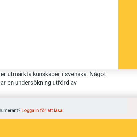
ller utmärkta kunskaper i svenska. Något
visar en undersökning utförd av
som modersmål. Andelen har länge varit
numerant?
Logga in för att läsa
venska har minskat. I våras aviserade
nu att svenska åter ska bli ett