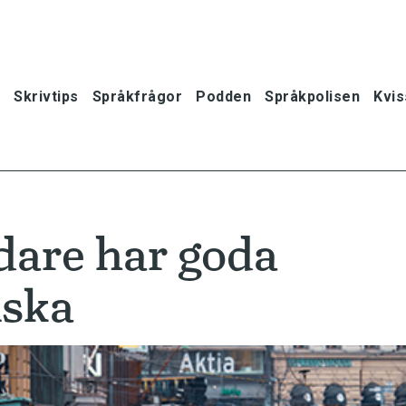
Skrivtips
Språkfrågor
Podden
Språkpolisen
Kvis
dare har goda
nska
oner