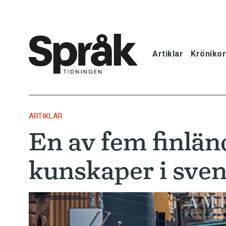
Artiklar
Krönikor
Hem
Artiklar
ARTIKLAR
En av fem finlän
Krönikor
kunskaper i sve
Språkfrågor
Skrivtips
Bokrecensi