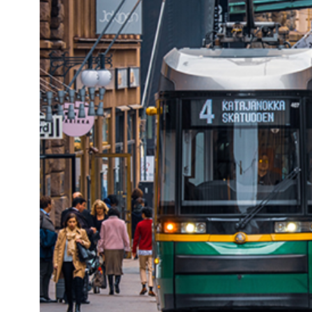
Kviss
Podden
Anmäl till 
Föreslå nyo
Annonsera
Prenumerer
Läs Språkti
Press