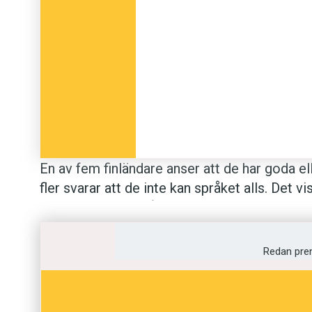
En av fem finländare anser att de har goda e
fler svarar att de inte kan språket alls. Det 
Taloustutkimus
på uppdrag av Yle.
Drygt 5 procent av finländarna har svenska 
Redan pre
på nedgång. Även intresset för att studera s
den nya regeringen en kursändring.
Målet är 
obligatoriskt inslag i studentexamen.