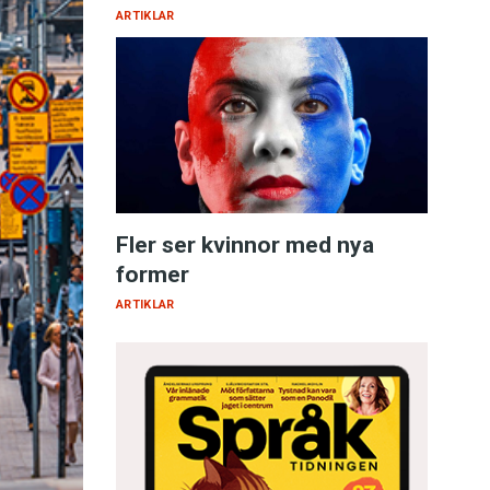
ARTIKLAR
Fler ser kvinnor med nya
former
ARTIKLAR