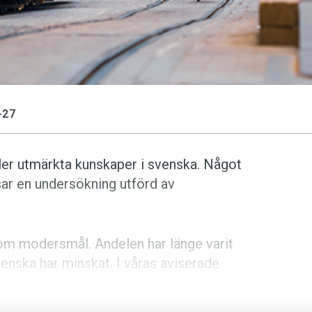
-27
ller utmärkta kunskaper i svenska. Något
visar en undersökning utförd av
som modersmål. Andelen har länge varit
venska har minskat. I våras aviserade
nu att svenska åter ska bli ett