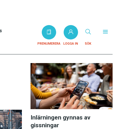
s
PRENUMERERA
LOGGA IN
SÖK
Inlärningen gynnas av
gissningar