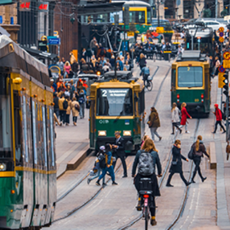
språkpolisen
rd
a
dningen digitalt