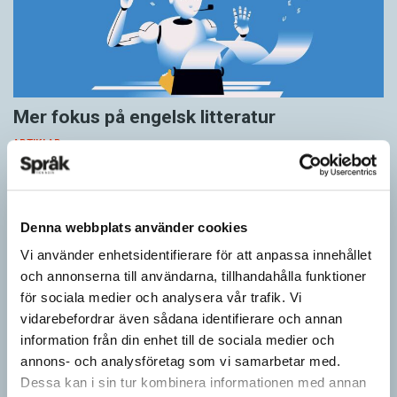
Mer fokus på engelsk litteratur
ARTIKLAR
Bara mycket skickliga författare och översättare ­kommer att
överleva AI-omställningen. Alla som kan beskrivas som
medelmåttor kommer att ersättas av maskiner. Det visar en
rapport…
Denna webbplats använder cookies
Vi använder enhetsidentifierare för att anpassa innehållet
och annonserna till användarna, tillhandahålla funktioner
för sociala medier och analysera vår trafik. Vi
vidarebefordrar även sådana identifierare och annan
information från din enhet till de sociala medier och
annons- och analysföretag som vi samarbetar med.
Dessa kan i sin tur kombinera informationen med annan