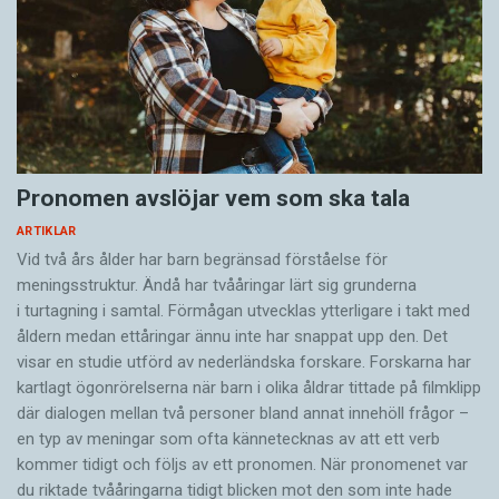
Pronomen avslöjar vem som ska tala
ARTIKLAR
Vid två års ålder har barn begränsad förståelse för
meningsstruktur. Ändå har tvååringar lärt sig grunderna
i turtagning i samtal. Förmågan utvecklas ytterligare i takt med
åldern medan ettåringar ännu inte har snappat upp den. Det
visar en studie utförd av nederländska forskare. Forskarna har
kartlagt ögonrörelserna när barn i olika åldrar tittade på filmklipp
där dialogen mellan två personer bland annat innehöll frågor –
en typ av meningar som ofta kännetecknas av att ett verb
kommer tidigt och följs av ett pronomen. När pronomenet var
du riktade tvååringarna tidigt blicken mot den som inte hade