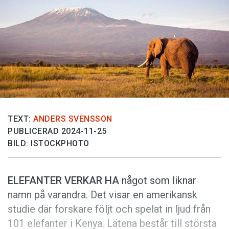
Anmäl till språkpolisen
Föreslå nyord
Annonsera
Prenumerera
Läs Språktidningen digitalt
Press
TEXT:
ANDERS SVENSSON
PUBLICERAD 2024-11-25
BILD: ISTOCKPHOTO
ELEFANTER VERKAR HA
något som liknar
namn på varandra. Det visar en amerikansk
studie där forskare följt och spelat in ljud från
101 elefanter i Kenya. Lätena består till största