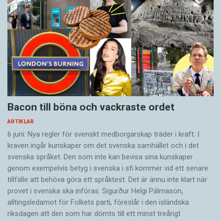
Bacon till böna och vackraste ordet
ARTIKLAR
6 juni: Nya regler för svenskt medborgarskap träder i kraft. I
kraven ingår kunskaper om det svenska samhället och i det
svenska språket. Den som inte kan bevisa sina kunskaper
genom exempelvis betyg i svenska i sfi kommer vid ett senare
tillfälle att behöva göra ett språktest. Det är ännu inte klart när
provet i svenska ska införas. Sigurður Helgi Pálmason,
alltingsledamot för Folkets parti, föreslår i den isländska
riksdagen att den som har dömts till ett minst treårigt