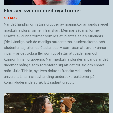
Fler ser kvinnor med nya former
ARTIKLAR
När det handlar om stora grupper av människor används i regel
maskulina pluralformer i franskan. Men när sådana ­former
ersätts av dubbel­former som les étudiantes et les étudiants
(’de kvinnliga och de manliga studenterna; studentskorna och
studenterna’) eller les étudiant·es – som visar att även kvinnor
ingår – är det också fler som uppfattar att både män och
kvinnor finns i grupperna. När maskulina pluraler används är det
där­emot många som föreställer sig att det rör sig om enbart
män. Julia Tibblin, nybliven doktor i franska vid Lunds
universitet, har i sin avhandling undersökt reaktioner på
könsinkluderande språk. Ett sådant grepp…