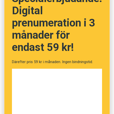
människan använder namn. Elefanter använde
Digital
dessa läten främst när vuxna pratade med
prenumeration i 3
yngre djur och på större avstånd på savannen.
månader för
endast 59 kr!
Därefter pris 59 kr i månaden. Ingen bindningstid.