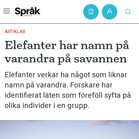
ARTIKLAR
Elefanter har namn på
Hem
varandra på savannen
Artiklar
Krönikor
Elefanter verkar ha något som liknar
namn på varandra. Forskare har
Språkfrågor
identifierat läten som föreföll syfta på
Skrivtips
olika individer i en grupp.
Bokrecensioner
Kviss
Podden