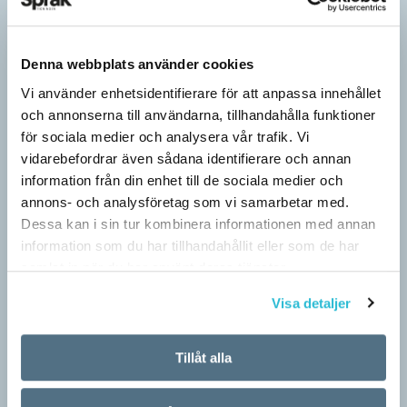
Denna webbplats använder cookies
Vi använder enhetsidentifierare för att anpassa innehållet
och annonserna till användarna, tillhandahålla funktioner
för sociala medier och analysera vår trafik. Vi
vidarebefordrar även sådana identifierare och annan
information från din enhet till de sociala medier och
annons- och analysföretag som vi samarbetar med.
Dessa kan i sin tur kombinera informationen med annan
Fler ser kvinnor med nya former
information som du har tillhandahållit eller som de har
ARTIKLAR
samlat in när du har använt deras tjänster.
När det handlar om stora grupper av människor används i regel
Visa detaljer
maskulina pluralformer i franskan. Men när sådana ­former
ersätts av dubbel­former som les étudiantes…
Tillåt alla