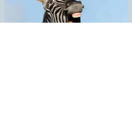
Därför är vi språkaktivister
ARTIKLAR
Kan vi ord? Ja, tiotusentals, men här handlar det bara om de få
vi faktiskt använder. Ordkunskapsprov och ordquiz får oss att
tro på orden som någon sorts kunskapsområde, precis som
det periodiska systemet eller Stockholms gator. Man kan lite
grann eller mycket, men sällan allt. Visst finns det likheter, men
skillnaderna är stora. En likhet är att det finns fler ord än vi kan
säga. Och det kommer nya varje dag, inte bara till nyordslistan
i december: nya namn på varor, gator, företag, organisationer,
nya termer, nya samman­sättningar och förkortningar, nya
modeord … Ingen kan allt, bara det vi har nytta…