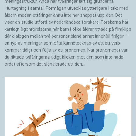
meningsstruktur. Ändå har tvååringar lärt sig grunderna
i turtagning i samtal. Förmågan utvecklas ytterligare i takt med
åldern medan ettåringar ännu inte har snappat upp den. Det
visar en studie utförd av nederländska forskare. Forskarna har
kartlagt ögonrörelserna när barn i olika åldrar tittade på filmklipp
där dialogen mellan två personer bland annat innehöll frågor –
en typ av meningar som ofta kännetecknas av att ett verb
kommer tidigt och följs av ett pronomen. När pronomenet var
du riktade tvååringarna tidigt blicken mot den som inte hade
ordet eftersom det ­signalerade att den…