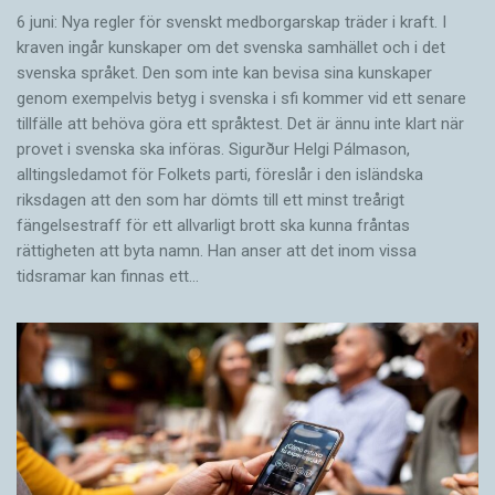
6 juni: Nya regler för svenskt medborgarskap träder i kraft. I
kraven ingår kunskaper om det svenska samhället och i det
svenska språket. Den som inte kan bevisa sina kunskaper
genom exempelvis betyg i svenska i sfi kommer vid ett senare
tillfälle att behöva göra ett språktest. Det är ännu inte klart när
provet i svenska ska införas. Sigurður Helgi Pálmason,
alltingsledamot för Folkets parti, föreslår i den isländska
riksdagen att den som har dömts till ett minst treårigt
fängelsestraff för ett allvarligt brott ska kunna fråntas
rättigheten att byta namn. Han anser att det inom vissa
tidsramar kan finnas ett…