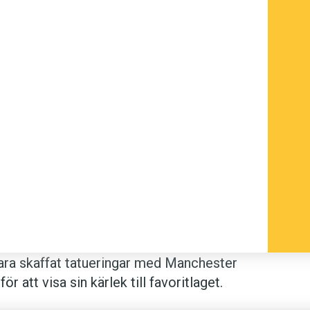
ara skaffat tatueringar med Manchester
 att visa sin kärlek till favoritlaget.
y Neville och Ryan Giggs. Storebror