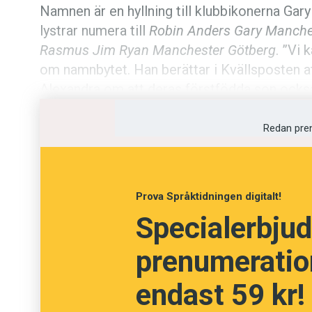
Namnen är en hyllning till klubbikonerna Gar
Kviss
lystrar numera till
Robin Anders Gary Manche
Rasmus Jim Ryan Manchester Götberg
. ”Vi
Podden
om namnbytet. Han berättar i Kvällsposten att
Alexandra om att deras förstfödda son ocks
Anmäl till 
Redan pre
Föreslå nyo
Annonsera
Prova Språktidningen digitalt!
Prenumerer
Specialerbjud
prenumeration
Läs Språkti
endast 59 kr!
Press