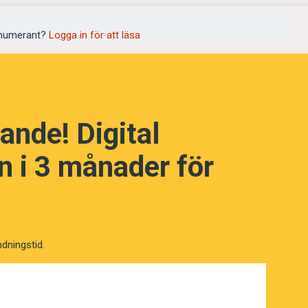
ster Götberg
medan lillebror heter
 känner stolthet över det”, säger Rasmus
numerant?
Logga in för att läsa
 han fått ett löfte från hustrun
å ska få namnet
Manchester
.
ande! Digital
 i 3 månader för
ndningstid.