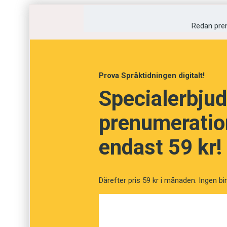
lystrar numera till
Robin Anders Gary Manche
Rasmus Jim Ryan Manchester Götberg
. ”Vi
Redan pre
om namnbytet. Han berättar i Kvällsposten att
Alexandra om att deras förstfödda son ocks
Prova Språktidningen digitalt!
Specialerbjud
prenumeration
endast 59 kr!
Därefter pris 59 kr i månaden. Ingen bi