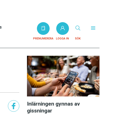
s
PRENUMERERA
LOGGA IN
SÖK
Inlärningen gynnas av
gissningar