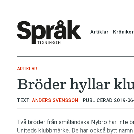
Artiklar
Krönikor
Hem
Artiklar
ARTIKLAR
Bröder hyllar kl
Krönikor
Språkfrågor
TEXT:
ANDERS SVENSSON
PUBLICERAD 2019-06
Skrivtips
Två bröder från småländska Nybro har inte b
Uniteds klubbmärke. De har också bytt namn för
Bokrecensi