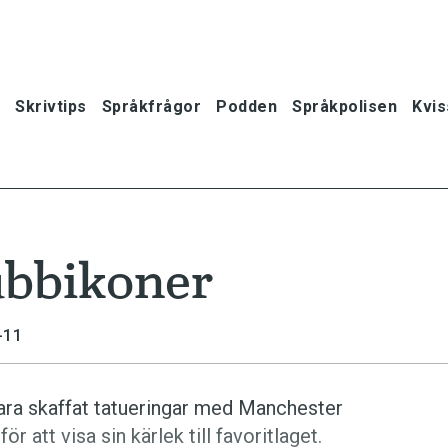
Skrivtips
Språkfrågor
Podden
Språkpolisen
Kvis
ubbikoner
-11
ara skaffat tatueringar med Manchester
 att visa sin kärlek till favoritlaget.
oner