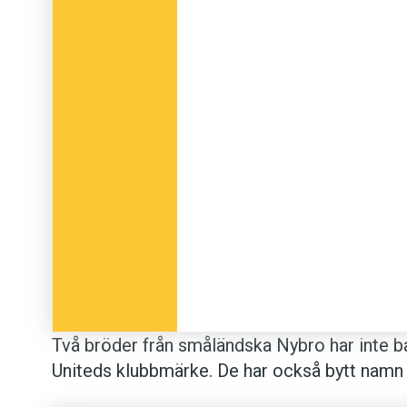
Två bröder från småländska Nybro har inte b
Uniteds klubbmärke. De har också bytt namn för
Namnen är en hyllning till klubbikonerna Gar