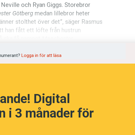
y Neville och Ryan Giggs. Storebror
ster Götberg
medan lillebror heter
 känner stolthet över det”, säger Rasmus
 han fått ett löfte från hustrun
å ska få namnet
Manchester
.
språkpolisen
numerant?
Logga in för att läsa
rd
a
ande! Digital
 i 3 månader för
dningen digitalt